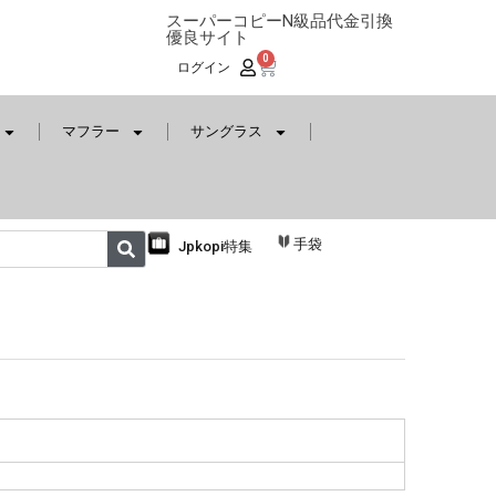
スーパーコピーN級品代金引換
優良サイト
0
ログイン
マフラー
サングラス
手袋
Jpkopi特集