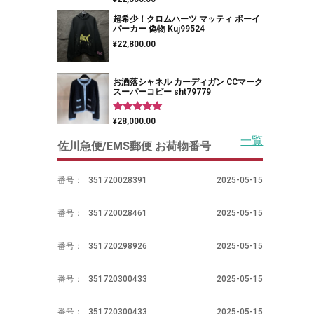
5.00
の評価
超希少！クロムハーツ マッティ ボーイ
パーカー 偽物 Kuj99524
¥
22,800.00
お洒落シャネル カーディガン CCマーク
スーパーコピー sht79779
5段階中
¥
28,000.00
5.00
の評価
一覧
佐川急便/EMS郵便 お荷物番号
番号：
351720028391
2025-05-15
番号：
351720028461
2025-05-15
番号：
351720298926
2025-05-15
番号：
351720300433
2025-05-15
番号：
351720300433
2025-05-15