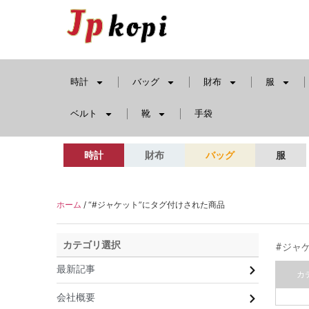
時計
バッグ
財布
服
ベルト
靴
手袋
時計
財布
バッグ
服
ホーム
/ “#ジャケット”にタグ付けされた商品
カテゴリ選択
#ジャ
最新記事
カ
会社概要