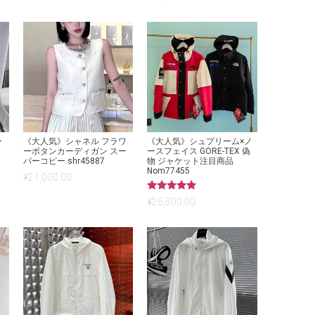
5.00
の評価
ー
《大人気》シャネル フラワ
《大人気》シュプリーム×ノ
ーボタンカーディガン スー
ースフェイス GORE-TEX 偽
パーコピー shr45887
物 ジャケット注目商品
Nom77455
¥
21,000.00
5段階中
¥
26,800.00
5.00
の評価