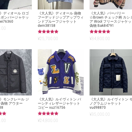
》ディオール ロゴ
《大人気》ディオール 偽物
《大人気》バーバリー
 ボンバージャケッ
フーデッドジップアップウィ
☆Brown チェック柄 カシ
ei76360
ンドプルーフジャケット
ア Wool フリースジャケ
dem38158
偽物 Bak84791
.00
5段階中
5段階中
¥
25,700.00
¥
34,800.00
5.00
5.00
の評価
の評価
》モンクレール ジ
《大人気》ルイヴィトン バ
《大人気》ルイヴィトン 
 偽物 アウター
ーシティレザージャケット
ノグラムジャケット
38
コピー vuz16756
vud98870
¥
35,000.00
5段階中
.00
¥
24,800.00
5.00
の評価