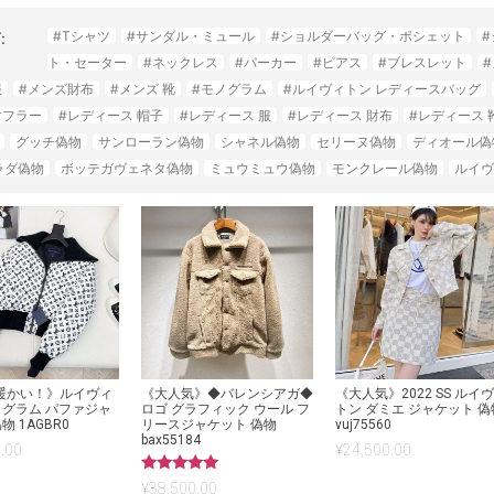
#Tシャツ
#サンダル・ミュール
#ショルダーバッグ・ポシェット
:
ト・セーター
#ネックレス
#パーカー
#ピアス
#ブレスレット
服
#メンズ財布
#メンズ 靴
#モノグラム
#ルイヴィトン レディースバッグ
マフラー
#レディース 帽子
#レディース 服
#レディース 財布
#レディース 
グッチ偽物
サンローラン偽物
シャネル偽物
セリーヌ偽物
ディオール偽
ラダ偽物
ボッテガヴェネタ偽物
ミュウミュウ偽物
モンクレール偽物
ルイヴ
暖かい！》ルイヴィ
《大人気》◆バレンシアガ◆
《大人気》2022 SS ルイ
ノグラム パファジャ
ロゴ グラフィック ウール フ
トン ダミエ ジャケット 偽
物 1AGBR0
リースジャケット 偽物
vuj75560
bax55184
.00
¥
24,500.00
5段階中
¥
38,500.00