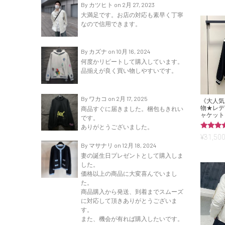
By カツヒト on 2月 27, 2023
大満足です。お店の対応も素早く丁寧
なので信用できます。
By カズナ on 10月 16, 2024
何度かリピートして購入しています。
品揃えが良く買い物しやすいです。
By ワカコ on 2月 17, 2025
《大人気
物★レデ
商品すぐに届きました。梱包もきれい
ャケット S
です。
ありがとうございました。
5段階中
¥
31,500
5.00
By マサナリ on 12月 18, 2024
の評価
妻の誕生日プレゼントとして購入しま
した。
価格以上の商品に大変喜んでいまし
た。
商品購入から発送、到着までスムーズ
に対応して頂きありがとうございま
す。
また、機会が有れば購入したいです。