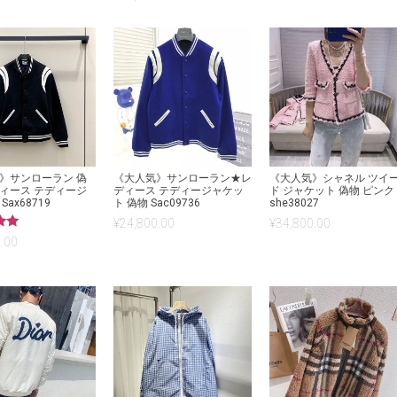
5.00
の評価
》サンローラン 偽
《大人気》サンローラン★レ
《大人気》シャネル ツイ
ィース テディージ
ディース テディージャケッ
ド ジャケット 偽物 ピンク
ax68719
ト 偽物 Sac09736
she38027
¥
24,800.00
¥
34,800.00
.00