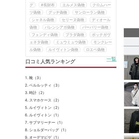
グ
#長財布
エルメス偽物
クロムハー
ツ偽物
グッチ偽物
サンローラン偽物
シャネル偽物
セリーヌ偽物
ディオール
偽物
バレンシアガ偽物
バーバリー偽物
フェンディ偽物
プラダ偽物
ボッテガヴ
ェネタ偽物
ミュウミュウ偽物
モンクレー
ル偽物
ルイヴィトン偽物
ロエベ偽物
一覧
口コミ人気ランキング
靴（3）
ベルルッティ（3）
時計（2）
スマホケース（2）
ルイヴィトン（2）
ルイヴィトン（1）
サブマリーナー（1）
ショルダーバッグ（1）
オーデマピゲ（1）