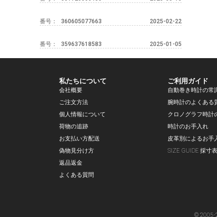
番号：
360605077663
2025-02-22
番号：
359637618583
2025-01-05
私たちについて
ご利用ガイド
会社概要
自動巻き時計の常
ご注文方法
腕時計のよくある
個人情報について
クロノグラフ時計
荷物の追跡
時計のお手入れ
お支払い方配送
皮革別によるお手
偽物見分け方
SIZE GUIDE 採寸
返品返金
よくある質問
© 2005