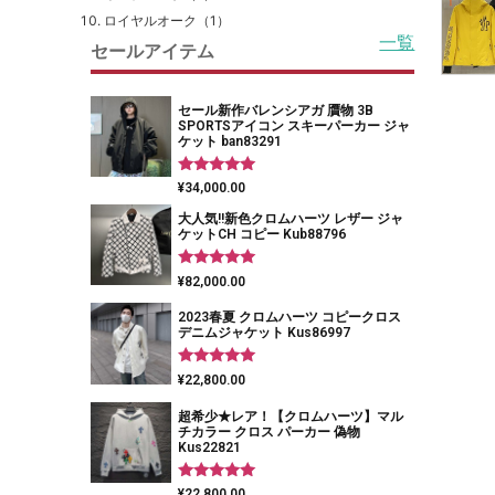
ロイヤルオーク（1）
一覧
セールアイテム
セール新作バレンシアガ 贋物 3B
SPORTSアイコン スキーパーカー ジャ
ケット ban83291
5段階中
¥
34,000.00
5.00
の評価
大人気!!新色クロムハーツ レザー ジャ
ケットCH コピー Kub88796
5段階中
¥
82,000.00
5.00
の評価
2023春夏 クロムハーツ コピークロス
デニムジャケット Kus86997
5段階中
¥
22,800.00
5.00
の評価
超希少★レア！【クロムハーツ】マル
チカラー クロス パーカー 偽物
Kus22821
5段階中
¥
22,800.00