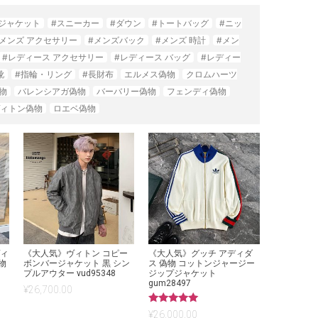
#ジャケット
#スニーカー
#ダウン
#トートバッグ
#ニッ
#メンズ アクセサリー
#メンズバック
#メンズ 時計
#メン
#レディース アクセサリー
#レディース バッグ
#レディー
靴
#指輪・リング
#長財布
エルメス偽物
クロムハーツ
物
バレンシアガ偽物
バーバリー偽物
フェンディ偽物
ィトン偽物
ロエベ偽物
ヴィ
《大人気》ヴィトン コピー
《大人気》グッチ アディダ
物
ボンバージャケット 黒 シン
ス 偽物 コットンジャージー
プルアウター vud95348
ジップジャケット
gum28497
¥
26,700.00
5段階中
¥
26,000.00