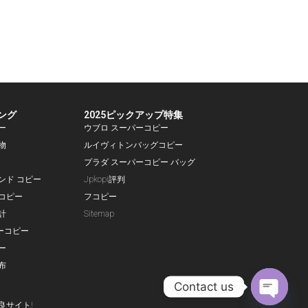
ング
2025ピックアップ特集
ー
ウブロ スーパーコピー
物
ルイヴィトンバッグコピー
プラダ スーパーコピー バッグ
ランド コピー
Jpkopi評判
コピー
フコピー
計
Sitemap
ーコピー
ー
布
Contact us
良サイト!