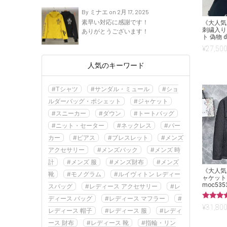
By ミナエ on 2月 17, 2025
素早い対応に感謝です！
《大人気
刺繍入り
ありがとうございます！
ト 偽物 d
¥
27,500
人気のキーワード
#Tシャツ
#サンダル・ミュール
#ショ
ルダーバッグ・ポシェット
#ジャケット
#スニーカー
#ダウン
#トートバッグ
#ニット・セーター
#ネックレス
#パー
カー
#ピアス
#ブレスレット
#メンズ
アクセサリー
#メンズバック
#メンズ 時
計
#メンズ 服
#メンズ財布
#メンズ
《大人気
靴
#モノグラム
#ルイヴィトン レディー
ャケット
moc535
スバッグ
#レディース アクセサリー
#レ
ディース バッグ
#レディース マフラー
#
5段階中
¥
31,800
レディース 帽子
#レディース 服
#レディ
5.00
の評価
ース 財布
#レディース 靴
#指輪・リン