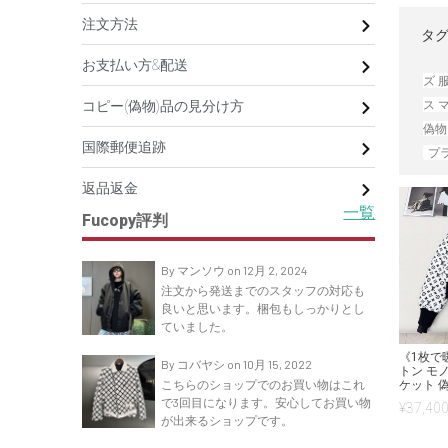
注文方法
タグ
お支払い方&配送
ズ 
ス 
コピー(偽物)品の見分け方
偽物
国際郵便追跡
プ
返品返金
一覧
Fucopy評判
By マンソウ on 12月 2, 2024
注文から発送までのスタッフの対応も
良いと思います。梱包もしっかりとし
ていました。
《1枚で
By コバヤシ on 10月 15, 2022
トン モ
こちらのショップでのお買い物はこれ
ケット 偽
で3回目になります。安心してお買い物
¥
37,400
が出来るショップです。