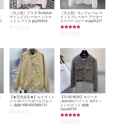
《大人気》プラダ Re-Nylon
《大人気》モンクレール ウ
ミ
ウィンドブレーカー ジャケ
インドブレーカー アウター
ット
ット レプリカ puy90009
スーパーコピー mop00227
¥
27,500.00
5段階中
¥
25,000.00
5.00
の評価
モ
【★完売必至★】ルイヴィト
【21SS NEW】セリーヌ
ン☆ LVベースボールブルゾ
_women/ツイード 4ポケッ
ン 偽物 HRB40ERM6151
トジャケット 偽物
Ceu44759
¥
34,800.00
5段階中
¥
26,800.00
5.00
の評価