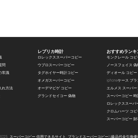
レプリカ時計
おすすめランキ
識
ロレックススーパーコピー
モンクレール コピ
質問
ウブロスーパーコピー
ノースフェイス 偽
の常識
タグホイヤー時計コピー
ディオール コピー
オメガスーパーコピー
iphoneケース ブ
入れ方法
オーデマピゲ コピー
エルメス スーパー
表
グランドセイコー 偽物
スーパーコピー 時
ロレックススーパ
クロムハーツ コピ
スーパーコピー 財
-2025
スーパー
コピー
信用できるサイト,
ブランド
スーパーコピー
N級品代金引換優