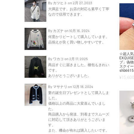
By カツヒト on 2月 27, 2023
大満足です。お店の対応も素早く丁寧
なので信用できます。
By カズナ on 10月 16, 2024
何度かリピートして購入しています。
品揃えが良く買い物しやすいです。
☆超人気
EXQUI
By ワカコ on 2月 17, 2025
ブ」偽物
商品すぐに届きました。梱包もきれい
スクイー
です。
shb6615
ありがとうございました。
¥
15,600
By マサナリ on 12月 18, 2024
妻の誕生日プレゼントとして購入しま
した。
価格以上の商品に大変喜んでいまし
た。
商品購入から発送、到着までスムーズ
に対応して頂きありがとうございま
す。
また、機会が有れば購入したいです。