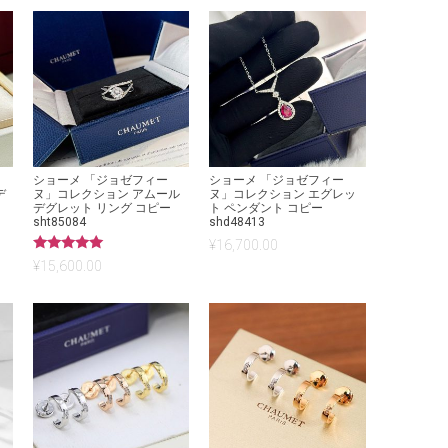
ショーメ 「ジョゼフィー
ショーメ 「ジョゼフィー
デ
ヌ」コレクション アムール
ヌ」コレクション エグレッ
デグレット リング コピー
ト ペンダント コピー
sht85084
shd48413
¥
16,700.00
5段階中
¥
15,600.00
5.00
の評価