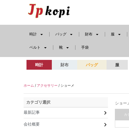
時計
バッグ
財布
服
ベルト
靴
手袋
時計
財布
バッグ
服
ホーム
/
アクセサリー
/ ショーメ
カテゴリ選択
ショー
最新記事
カ
会社概要