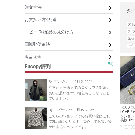
注文方法
タグ
お支払い方&配送
ズ 
ス 
コピー(偽物)品の見分け方
偽物
国際郵便追跡
プ
返品返金
一覧
Fucopy評判
By マンソウ on 12月 2, 2024
注文から発送までのスタッフの対応も
良いと思います。梱包もしっかりとし
ていました。
《大人気》
By コバヤシ on 10月 15, 2022
LOVE「
こちらのショップでのお買い物はこれ
クション
偽物 sht
で3回目になります。安心してお買い物
が出来るショップです。
¥
15,700