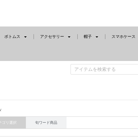
ボトムス
アクセサリー
帽子
スマホケース
メ
テゴリ選択
旬ワード商品