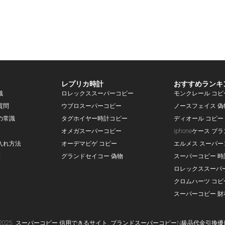
レプリカ時計
おすすめランキ
識
ロレックススーパーコピー
モンクレール コピ
質問
ウブロスーパーコピー
ノースフェイス 偽
の常識
タグホイヤー時計コピー
ディオール コピー
オメガスーパーコピー
iphoneケース ブ
入れ方法
オーデマピゲ コピー
エルメス スーパー
表
グランドセイコー 偽物
スーパーコピー 時
ロレックススーパ
クロムハーツ コピ
スーパーコピー 財
-2025
スーパー
コピー
信用できるサイト,
ブランド
スーパーコピー
N級品代金引換優