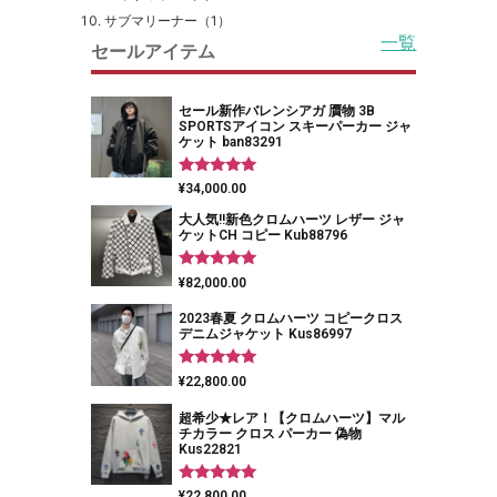
サブマリーナー（1）
一覧
セールアイテム
セール新作バレンシアガ 贋物 3B
SPORTSアイコン スキーパーカー ジャ
ケット ban83291
5段階中
¥
34,000.00
5.00
の評価
大人気!!新色クロムハーツ レザー ジャ
ケットCH コピー Kub88796
5段階中
¥
82,000.00
5.00
の評価
2023春夏 クロムハーツ コピークロス
デニムジャケット Kus86997
5段階中
¥
22,800.00
5.00
の評価
超希少★レア！【クロムハーツ】マル
チカラー クロス パーカー 偽物
Kus22821
5段階中
¥
22,800.00