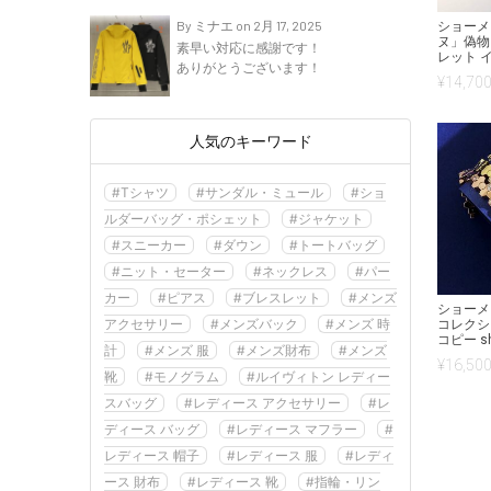
By ミナエ on 2月 17, 2025
ショーメ
ヌ」偽物
素早い対応に感謝です！
レット イ
ありがとうございます！
¥
14,700
人気のキーワード
#Tシャツ
#サンダル・ミュール
#ショ
ルダーバッグ・ポシェット
#ジャケット
#スニーカー
#ダウン
#トートバッグ
#ニット・セーター
#ネックレス
#パー
カー
#ピアス
#ブレスレット
#メンズ
ショーメ
アクセサリー
#メンズバック
#メンズ 時
コレクシ
コピー sh
計
#メンズ 服
#メンズ財布
#メンズ
¥
16,500
靴
#モノグラム
#ルイヴィトン レディー
スバッグ
#レディース アクセサリー
#レ
ディース バッグ
#レディース マフラー
#
レディース 帽子
#レディース 服
#レディ
ース 財布
#レディース 靴
#指輪・リン