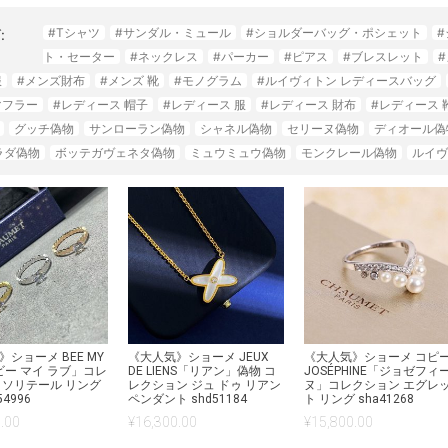
#Tシャツ
#サンダル・ミュール
#ショルダーバッグ・ポシェット
:
ト・セーター
#ネックレス
#パーカー
#ピアス
#ブレスレット
服
#メンズ財布
#メンズ 靴
#モノグラム
#ルイヴィトン レディースバッグ
マフラー
#レディース 帽子
#レディース 服
#レディース 財布
#レディース 
グッチ偽物
サンローラン偽物
シャネル偽物
セリーヌ偽物
ディオール偽
ラダ偽物
ボッテガヴェネタ偽物
ミュウミュウ偽物
モンクレール偽物
ルイヴ
ショーメ BEE MY
《大人気》ショーメ JEUX
《大人気》ショーメ コピ
ビー マイ ラブ」コレ
DE LIENS「リアン」偽物 コ
JOSÉPHINE「ジョゼフィ
 ソリテール リング
レクション ジュ ドゥ リアン
ヌ」コレクション エグレ
54996
ペンダント shd51184
ト リング sha41268
.00
¥
16,300.00
¥
15,800.00