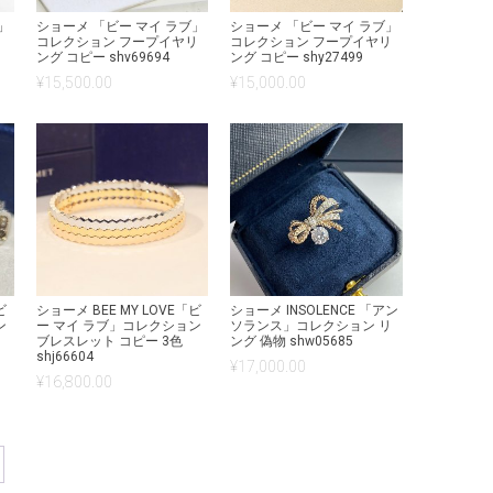
」
ショーメ 「ビー マイ ラブ」
ショーメ 「ビー マイ ラブ」
リ
コレクション フープイヤリ
コレクション フープイヤリ
ング コピー shv69694
ング コピー shy27499
¥
15,500.00
¥
15,000.00
ビ
ショーメ BEE MY LOVE「ビ
ショーメ INSOLENCE 「アン
ン
ー マイ ラブ」コレクション
ソランス」コレクション リ
ブレスレット コピー 3色
ング 偽物 shw05685
shj66604
¥
17,000.00
¥
16,800.00