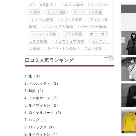
グ
#長財布
エルメス偽物
クロムハー
ツ偽物
グッチ偽物
サンローラン偽物
シャネル偽物
セリーヌ偽物
ディオール
偽物
バレンシアガ偽物
バーバリー偽物
フェンディ偽物
プラダ偽物
ボッテガヴ
ェネタ偽物
ミュウミュウ偽物
モンクレー
ル偽物
ルイヴィトン偽物
ロエベ偽物
一覧
口コミ人気ランキング
靴（3）
ベルルッティ（3）
時計（2）
スマホケース（2）
ルイヴィトン（2）
ロイヤルオーク（1）
バッグ（1）
ロレックス（1）
ルイヴィトン（1）