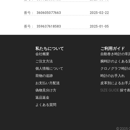
番号：
360605077663
2025-02-22
番号：
359637618583
2025-01-05
私たちについて
ご利用ガイド
会社概要
自動巻き時計の常
ご注文方法
腕時計のよくある
個人情報について
クロノグラフ時計
荷物の追跡
時計のお手入れ
お支払い方配送
皮革別によるお手
偽物見分け方
SIZE GUIDE 採寸
返品返金
よくある質問
© 2005