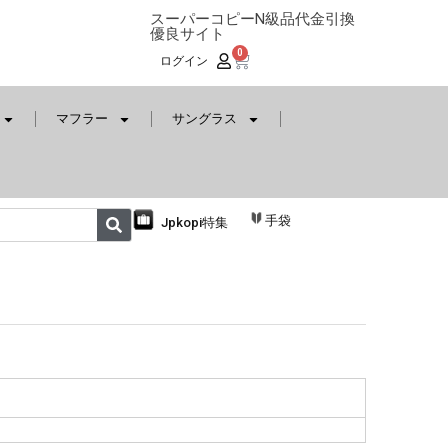
スーパーコピーN級品代金引換
優良サイト
0
ログイン
マフラー
サングラス
手袋
Jpkopi特集