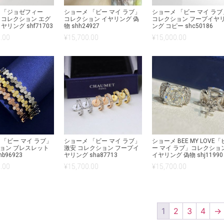
 「ジョゼフィー
ショーメ 「ビー マイ ラブ」
ショーメ 「ビー マイ ラブ
 コレクション エグ
コレクション イヤリング 偽
コレクション フープイヤ
ヤリング shf71703
物 shh24927
ング コピー shc50186
.00
¥
15,700.00
¥
15,000.00
 「ビー マイ ラブ」
ショーメ 「ビー マイ ラブ」
ショーメ BEE MY LOVE「
ョン ブレスレット
激安 コレクション フープイ
ー マイ ラブ」コレクショ
b96923
ヤリング sha87713
イヤリング 偽物 shj11990
.00
¥
15,700.00
¥
15,700.00
1
2
3
4
→