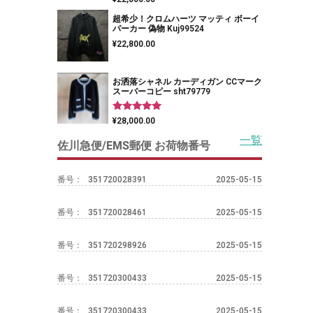
5.00
の評価
超希少！クロムハーツ マッティ ボーイ
パーカー 偽物 Kuj99524
¥
22,800.00
お洒落シャネル カーディガン CCマーク
スーパーコピー sht79779
5段階中
¥
28,000.00
5.00
の評価
一覧
佐川急便/EMS郵便 お荷物番号
番号：
351720028391
2025-05-15
番号：
351720028461
2025-05-15
番号：
351720298926
2025-05-15
番号：
351720300433
2025-05-15
番号：
351720300433
2025-05-15