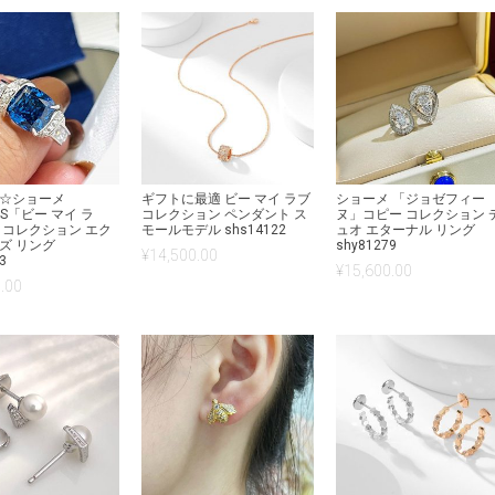
☆ショーメ
ギフトに最適 ビー マイ ラブ
ショーメ 「ジョゼフィー
SES「ビー マイ ラ
コレクション ペンダント ス
ヌ」コピー コレクション 
 コレクション エク
モールモデル shs14122
ュオ エターナル リング
ズ リング
shy81279
¥
14,500.00
3
¥
15,600.00
.00