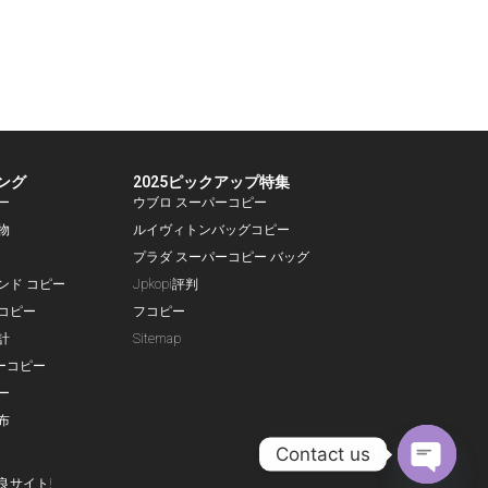
ング
2025ピックアップ特集
ー
ウブロ スーパーコピー
物
ルイヴィトンバッグコピー
プラダ スーパーコピー バッグ
ランド コピー
Jpkopi評判
コピー
フコピー
計
Sitemap
ーコピー
ー
布
Contact us
良サイト!