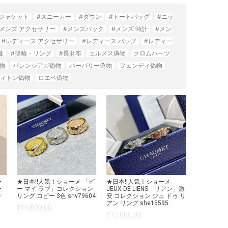
#ジャケット
#スニーカー
#ダウン
#トートバッグ
#ニッ
#メンズ アクセサリー
#メンズバック
#メンズ 時計
#メン
#レディース アクセサリー
#レディース バッグ
#レディー
靴
#指輪・リング
#長財布
エルメス偽物
クロムハーツ
物
バレンシアガ偽物
バーバリー偽物
フェンディ偽物
ィトン偽物
ロエベ偽物
ー
★日本!!人気！ショーメ 「ビ
★日本!!人気！ショーメ
ー
ー マイ ラブ」コレクション
JEUX DE LIENS「リアン」激
ッ
リング コピー 3色 shv79604
安 コレクション ジュ ドゥ リ
アン リング she15595
¥
15,600.00
¥
15,000.00