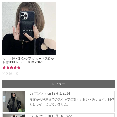
入手困難 バレンシアガ カードスロッ
ト付 IPHONE ケース bax20780
5段階中
¥
13,500.00
5.00
の評価
レビュー
By マンソウ on 12月 2, 2024
注文から発送までのスタッフの対応も良いと思います。梱包
もしっかりとしていました。
By コバヤシ on 10月 15, 2022