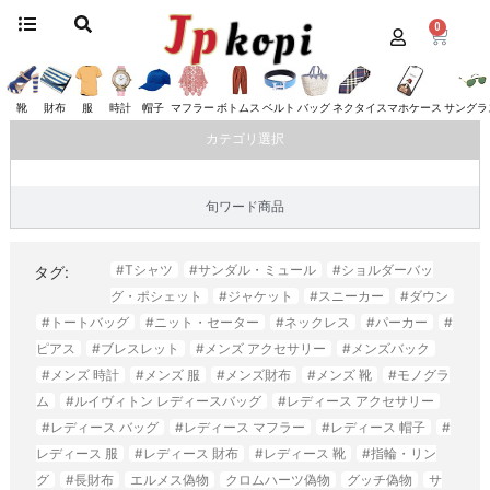
0
ホーム
/
スマホケース
/ バレンシアガ
バレンシアガ
靴
財布
服
時計
帽子
マフラー
ボトムス
ベルト
バッグ
ネクタイ
スマホケース
サングラ
カテゴリ選択
旬ワード商品
#Tシャツ
#サンダル・ミュール
#ショルダーバッ
タグ:
グ・ポシェット
#ジャケット
#スニーカー
#ダウン
#トートバッグ
#ニット・セーター
#ネックレス
#パーカー
#
ピアス
#ブレスレット
#メンズ アクセサリー
#メンズバック
#メンズ 時計
#メンズ 服
#メンズ財布
#メンズ 靴
#モノグラ
ム
#ルイヴィトン レディースバッグ
#レディース アクセサリー
#レディース バッグ
#レディース マフラー
#レディース 帽子
#
レディース 服
#レディース 財布
#レディース 靴
#指輪・リン
グ
#長財布
エルメス偽物
クロムハーツ偽物
グッチ偽物
サ