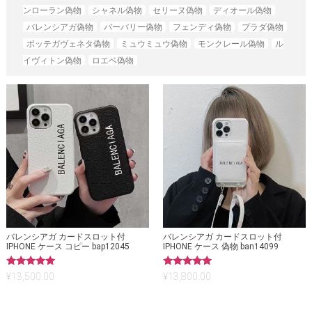
ンローラン偽物
シャネル偽物
セリーヌ偽物
ディオール偽物
バレンシアガ偽物
バーバリー偽物
フェンディ偽物
プラダ偽物
ボッテガヴェネタ偽物
ミュウミュウ偽物
モンクレール偽物
ル
イヴィトン偽物
ロエベ偽物
バレンシアガ カードスロット付
バレンシアガ カードスロット付
IPHONE ケース コピー bap12045
IPHONE ケース 偽物 ban14099
5段階中
5段階中
¥
13,500.00
¥
13,800.00
5.00
5.00
の評価
の評価