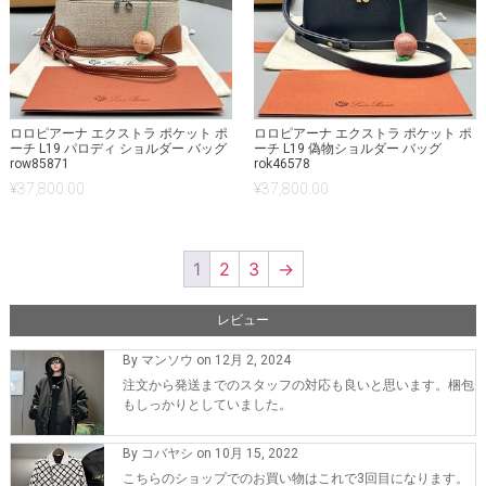
ロロピアーナ エクストラ ポケット ポ
ロロピアーナ エクストラ ポケット ポ
ーチ L19 パロディ ショルダー バッグ
ーチ L19 偽物ショルダー バッグ
row85871
rok46578
¥
37,800.00
¥
37,800.00
1
2
3
→
レビュー
By マンソウ on 12月 2, 2024
注文から発送までのスタッフの対応も良いと思います。梱包
もしっかりとしていました。
By コバヤシ on 10月 15, 2022
こちらのショップでのお買い物はこれで3回目になります。