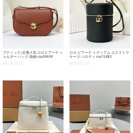
ブティック♪定番人気 ロロピアーナ シ
ロロ ピアーナ ミディアム エクストラ
ョルダー バッグ 偽物 rou99690
ケース パロディ rov15483
¥
41,800.00
¥
36,800.00