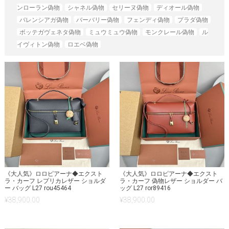
ンローラン偽物
シャネル偽物
セリーヌ偽物
ディオール偽物
バレンシアガ偽物
バーバリー偽物
フェンディ偽物
プラダ偽物
ボッテガヴェネタ偽物
ミュウミュウ偽物
モンクレール偽物
ル
イヴィトン偽物
ロエベ偽物
《大人気》ロロピアーナ◆エクスト
《大人気》ロロピアーナ◆エクスト
ラ・カーフ レプリカレザー ショルダ
ラ・カーフ 偽物レザー ショルダー バ
ー バッグ L27 rou45464
ッグ L27 ror89416
¥
38,900.00
¥
38,900.00