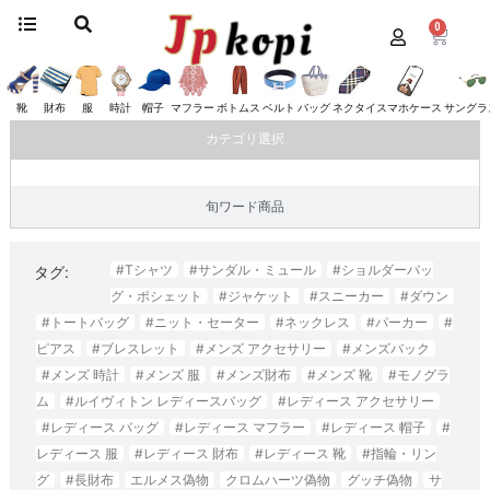
0
ホーム
/
バッグ
/ ロロピアーナ
ロロピアーナ
靴
財布
服
時計
帽子
マフラー
ボトムス
ベルト
バッグ
ネクタイ
スマホケース
サングラ
カテゴリ選択
旬ワード商品
#Tシャツ
#サンダル・ミュール
#ショルダーバッ
タグ:
グ・ポシェット
#ジャケット
#スニーカー
#ダウン
#トートバッグ
#ニット・セーター
#ネックレス
#パーカー
#
ピアス
#ブレスレット
#メンズ アクセサリー
#メンズバック
#メンズ 時計
#メンズ 服
#メンズ財布
#メンズ 靴
#モノグラ
ム
#ルイヴィトン レディースバッグ
#レディース アクセサリー
#レディース バッグ
#レディース マフラー
#レディース 帽子
#
レディース 服
#レディース 財布
#レディース 靴
#指輪・リン
グ
#長財布
エルメス偽物
クロムハーツ偽物
グッチ偽物
サ