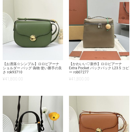
【お洒落☆シンプル】ロロピアーナ
【かわいい♡新作】ロロピアーナ
ショルダー バッグ 偽物 使い勝手の良
Extra Pocket バックパック L23.5 コピ
さ rok93710
ー rob07277
¥
41,800.00
¥
41,800.00