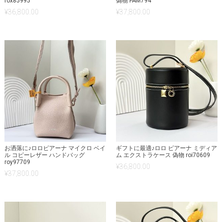
rox85995
偽物 FAM794
¥
36,800.00
¥
37,800.00
お洒落に♪ロロピアーナ マイクロ ベイ
ギフトに最適♪ロロ ピアーナ ミディア
ル コピーレザー ハンドバッグ
ム エクストラケース 偽物 roi70609
roy97709
¥
36,800.00
¥
37,800.00