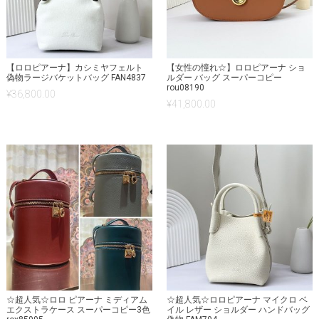
【ロロピアーナ】カシミヤフェルト
【女性の憧れ☆】ロロピアーナ ショ
偽物ラージバケットバッグ FAN4837
ルダー バッグ スーパーコピー
rou08190
¥
36,800.00
¥
41,800.00
☆超人気☆ロロ ピアーナ ミディアム
☆超人気☆ロロピアーナ マイクロ ベ
エクストラケース スーパーコピー3色
イル レザー ショルダー ハンドバッグ