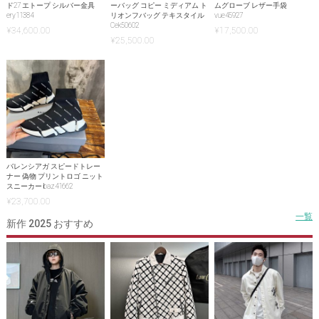
ド27 エトープ シルバー金具
ーバッグ コピー ミディアム ト
ムグローブ レザー手袋
ery11384
リオンフバッグ テキスタイル
vue45927
Cek50602
¥
34,600.00
¥
17,500.00
¥
25,500.00
バレンシアガ スピードトレー
ナー 偽物 プリントロゴ ニット
スニーカー baz41662
¥
23,700.00
一覧
新作 2025 おすすめ