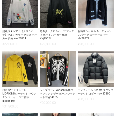
超希少★レア！【クロムハー
超希少！クロムハーツ マッテ
お洒落シャネル カーディガン
ツ】マルチカラー クロス パー
ィ ボーイ パーカー 偽物
CCマーク スーパーコピー
カー 偽物 Kus22821
Kuj99524
sht79779
¥
22,800.00
¥
22,800.00
¥
28,000.00
超話題!モンクレール
シュプリーム vanson 偽物 ヴ
モンクレール Besbre ダウンジ
MORIONDジャケット マウン
ァンソン レザー ボーン ジャケ
ャケット コピー mow17890
テンパーカー ロゴ 撥水
ット Shg54235
¥
36,000.00
mop45407
¥
90,000.00
¥
31,800.00