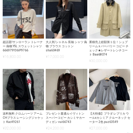
超話題!サンローラン トレーナ
大人気!シャネル 長袖 シャツ 偽
累積売上総額第１位！シュプ
ー 偽物 YSL スウェットシャツ
物 ブラウス コットン
リーム x バーバリー コピー チ
666979Y36IP9766
sha60469
ェック★レザートレンチコー
ト Baa68074
¥
16,800.00
¥
17,000.00
¥
30,000.00
送料無料 クロムハーツ アーム
プレゼント最適ルイヴィトン
【大特価】プラダ レプリカ ウ
CHプラス レーシングジャケッ
スーパーコピー カシミヤカー
ールxカシミア クルーネック セ
ト Kuc49261
ディガン vui66743
ーター 2色 puz63549
¥
32,000.00
¥
24,200.00
¥
27,000.00