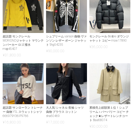
超話題!モンクレール
シュプリーム vanson 偽物 ヴァ
モンクレール Besbre ダウンジ
MORIONDジャケット マウンテ
ンソン レザー ボーン ジャケッ
ャケット コピー mow17890
ンパーカー ロゴ 撥水
ト Shg54235
¥
36,000.00
mop45407
¥
90,000.00
¥
31,800.00
超話題!サンローラン トレーナ
大人気!シャネル 長袖 シャツ
累積売上総額第１位！シュプ
ー 偽物 YSL スウェットシャツ
偽物 ブラウス コットン
リーム x バーバリー コピー チ
666979Y36IP9766
sha60469
ェック★レザートレンチコー
ト Baa68074
¥
16,800.00
¥
17,000.00
¥
30,000.00