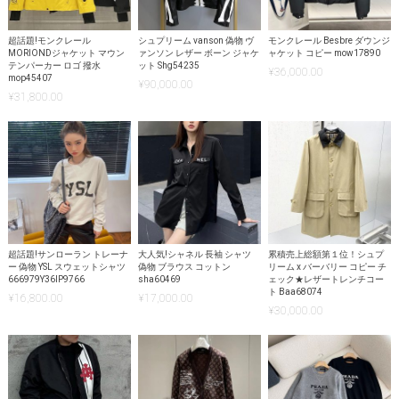
超話題!モンクレール
シュプリーム vanson 偽物 ヴ
モンクレール Besbre ダウンジ
MORIONDジャケット マウン
ァンソン レザー ボーン ジャケ
ャケット コピー mow17890
テンパーカー ロゴ 撥水
ット Shg54235
¥
36,000.00
mop45407
¥
90,000.00
¥
31,800.00
超話題!サンローラン トレーナ
大人気!シャネル 長袖 シャツ
累積売上総額第１位！シュプ
ー 偽物 YSL スウェットシャツ
偽物 ブラウス コットン
リーム x バーバリー コピー チ
666979Y36IP9766
sha60469
ェック★レザートレンチコー
ト Baa68074
¥
16,800.00
¥
17,000.00
¥
30,000.00