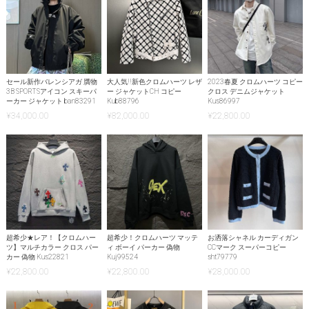
セール新作バレンシアガ 贋物
大人気!!新色クロムハーツ レザ
2023春夏 クロムハーツ コピー
3B SPORTSアイコン スキーパ
ー ジャケットCH コピー
クロス デニムジャケット
ーカー ジャケット ban83291
Kub88796
Kus86997
¥
34,000.00
¥
82,000.00
¥
22,800.00
超希少★レア！【クロムハー
超希少！クロムハーツ マッテ
お洒落シャネル カーディガン
ツ】マルチカラー クロス パー
ィ ボーイ パーカー 偽物
CCマーク スーパーコピー
カー 偽物 Kus22821
Kuj99524
sht79779
¥
22,800.00
¥
22,800.00
¥
28,000.00