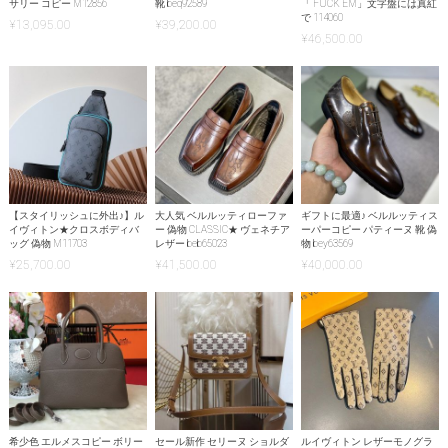
サリー コピー M12856
靴 beq92589
「 FUCK EM」文字盤には真紅
で 114060
¥
13,095.00
¥
39,200.00
¥
46,500.00
【スタイリッシュに外出♪】ル
大人気 ベルルッティローファ
ギフトに最適♪ ベルルッティス
イヴィトン★クロスボディバ
ー 偽物 CLASSIC★ ヴェネチア
ーパーコピー パティーヌ 靴 偽
ッグ 偽物 M11703
レザー beb65023
物 bey63569
¥
25,700.00
¥
41,500.00
¥
40,000.00
希少色 エルメスコピー ボリー
セール新作 セリーヌ ショルダ
ルイヴィトン レザーモノグラ