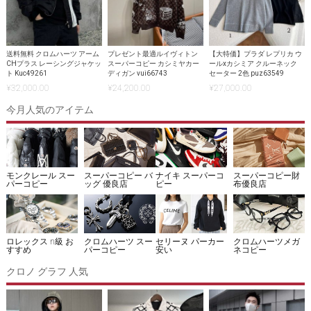
送料無料 クロムハーツ アーム
プレゼント最適ルイヴィトン
【大特価】プラダ レプリカ ウ
CHプラス レーシングジャケッ
スーパーコピー カシミヤカー
ールxカシミア クルーネック
ト Kuc49261
ディガン vui66743
セーター 2色 puz63549
¥
32,000.00
¥
24,200.00
¥
27,000.00
今月人気のアイテム
モンクレール スー
スーパーコピー バ
ナイキ スーパーコ
スーパーコピー財
パーコピー
ッグ 優良店
ピー
布優良店
ロレックス n級 お
クロムハーツ スー
セリーヌ パーカー
クロムハーツメガ
すすめ
パーコピー
安い
ネコピー
クロノ グラフ 人気