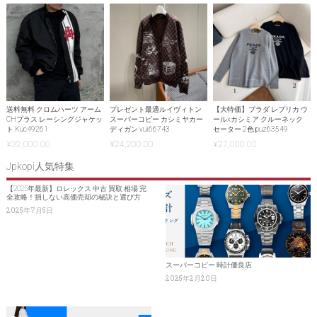
送料無料 クロムハーツ アーム
プレゼント最適ルイヴィトン
【大特価】プラダ レプリカ ウ
CHプラス レーシングジャケッ
スーパーコピー カシミヤカー
ールxカシミア クルーネック
ト Kuc49261
ディガン vui66743
セーター 2色 puz63549
¥
32,000.00
¥
24,200.00
¥
27,000.00
Jpkopi人気特集
【2025年最新】ロレックス 中古 買取 相場 完
全攻略！損しない高価売却の秘訣と選び方
2025年7月5日
スーパーコピー 時計優良店
2025年2月20日