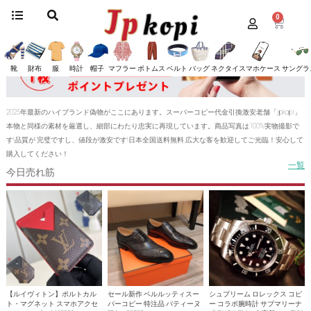
0
靴
財布
服
時計
帽子
マフラー
ボトムス
ベルト
バッグ
ネクタイ
スマホケース
サングラ
2025年最新のハイブランド偽物がここにあります。スーパーコピー代金引換激安老舗「jpkopi」
本物と同様の素材を厳選し、細部にわたり忠実に再現しています。商品写真は100%実物撮影で
す!品質が 完璧ですし、値段が激安です!日本全国送料無料,広大な客を歓迎してご光臨！安心して
購入してください！
一覧
今日売れ筋
【ルイヴィトン】ポルトカル
セール新作 ベルルッティスー
シュプリーム ロレックス コピ
ト・マグネット スマホアクセ
パーコピー 特注品 パティーヌ
ー コラボ腕時計 サブマリーナ