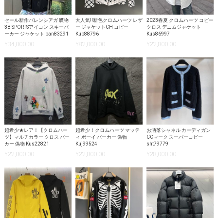
セール新作バレンシアガ 贋物
大人気!!新色クロムハーツ レザ
2023春夏 クロムハーツ コピー
3B SPORTSアイコン スキーパ
ー ジャケットCH コピー
クロス デニムジャケット
ーカー ジャケット ban83291
Kub88796
Kus86997
¥
34,000.00
¥
82,000.00
¥
22,800.00
超希少★レア！【クロムハー
超希少！クロムハーツ マッテ
お洒落シャネル カーディガン
ツ】マルチカラー クロス パー
ィ ボーイ パーカー 偽物
CCマーク スーパーコピー
カー 偽物 Kus22821
Kuj99524
sht79779
¥
22,800.00
¥
22,800.00
¥
28,000.00