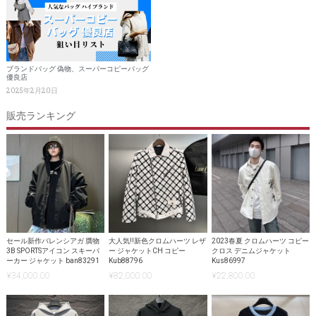
ブランドバッグ 偽物、スーパーコピーバッグ
優良店
2025年2月20日
販売ランキング
セール新作バレンシアガ 贋物
大人気!!新色クロムハーツ レザ
2023春夏 クロムハーツ コピー
3B SPORTSアイコン スキーパ
ー ジャケットCH コピー
クロス デニムジャケット
ーカー ジャケット ban83291
Kub88796
Kus86997
¥
34,000.00
¥
82,000.00
¥
22,800.00