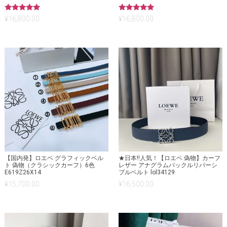
5段階中
5段階中
¥
16,800.00
¥
16,800.00
5.00
5.00
の評価
の評価
【国内発】ロエベ グラフィックベル
★日本!!人気！【ロエベ 偽物】カーフ
ト 偽物（クラシックカーフ）6色
レザー アナグラムバックルリバーシ
E619Z26X14
ブルベルト lol34129
¥
15,700.00
¥
16,500.00