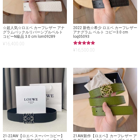
☆超人気☆ロエベ カーフレザー アナ
2022 新色☆希少 ロエベ カーフレザー
グラムバックルリバーシブルベルト
アナグラム ベルト コピー3.0 cm
コピーN級品 3.0 cm lom09289
loq05093
¥
16,400.00
5段階中
¥
16,500.00
5.00
の評価
21-22AW【ロエベ スーパーコピー】
21AW新作【ロエベ】カーフレザー ア