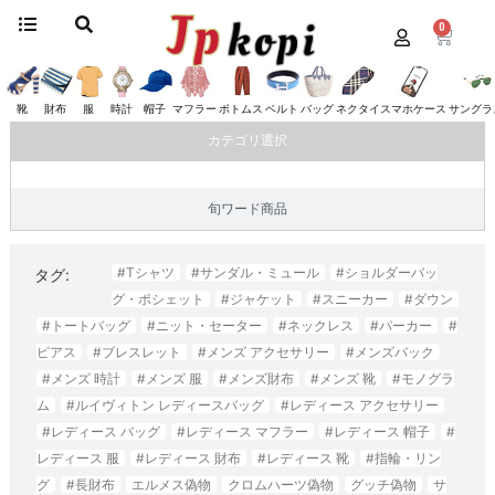
0
ホーム
/
ァッション小物
/ 手袋
手袋
靴
財布
服
時計
帽子
マフラー
ボトムス
ベルト
バッグ
ネクタイ
スマホケース
サングラ
カテゴリ選択
旬ワード商品
#Tシャツ
#サンダル・ミュール
#ショルダーバッ
タグ:
グ・ポシェット
#ジャケット
#スニーカー
#ダウン
#トートバッグ
#ニット・セーター
#ネックレス
#パーカー
#
ピアス
#ブレスレット
#メンズ アクセサリー
#メンズバック
#メンズ 時計
#メンズ 服
#メンズ財布
#メンズ 靴
#モノグラ
ム
#ルイヴィトン レディースバッグ
#レディース アクセサリー
#レディース バッグ
#レディース マフラー
#レディース 帽子
#
レディース 服
#レディース 財布
#レディース 靴
#指輪・リン
グ
#長財布
エルメス偽物
クロムハーツ偽物
グッチ偽物
サ