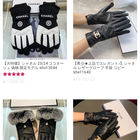
【大特価】シャネル 23/24 ココネー
【希少★上品でエレガント♪】シャネ
ジュ 偽物 限定モデル sho13044
ル レザーグローブ 手袋 コピー
she11643
¥
18,700.00
5段階中
¥
17,800.00
5.00
の評価