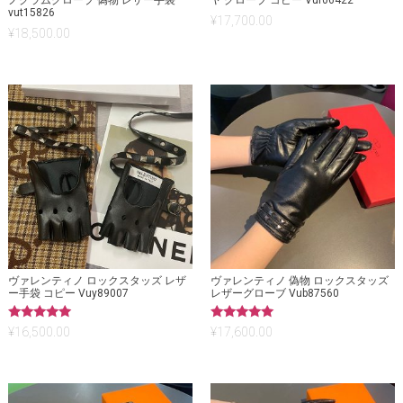
ノグラムグローブ 偽物 レザー手袋
ヤ グローブ コピー Vuf06422
vut15826
¥
17,700.00
¥
18,500.00
ヴァレンティノ ロックスタッズ レザ
ヴァレンティノ 偽物 ロックスタッズ
ー手袋 コピー Vuy89007
レザーグローブ Vub87560
5段階中
5段階中
¥
16,500.00
¥
17,600.00
5.00
5.00
の評価
の評価