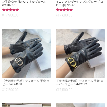
ン手袋 偽物 Nervure ネルヴュール
イニング レザーシンプルグローブ コ
erq88227
ピー guj72947
5段階中
5段階中
¥
17,900.00
¥
17,600.00
5.00
5.00
の評価
の評価
【大活躍の予感】ディオール 手袋 コ
【大活躍の予感】ディオール 手袋 ス
ピー deq24600
ーパーコピー deb42532
¥
17,500.00
¥
17,500.00