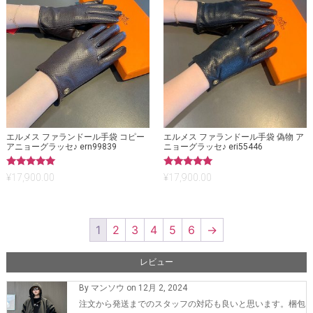
エルメス ファランドール手袋 コピー
エルメス ファランドール手袋 偽物 ア
アニョーグラッセ♪ ern99839
ニョーグラッセ♪ eri55446
5段階中
5段階中
¥
17,900.00
¥
17,900.00
5.00
5.00
の評価
の評価
1
2
3
4
5
6
→
レビュー
By マンソウ on 12月 2, 2024
注文から発送までのスタッフの対応も良いと思います。梱包