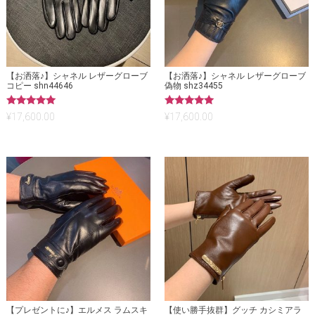
【お洒落♪】シャネル レザーグローブ
【お洒落♪】シャネル レザーグローブ
コピー shn44646
偽物 shz34455
5段階中
5段階中
¥
17,600.00
¥
17,600.00
5.00
5.00
の評価
の評価
【プレゼントに♪】エルメス ラムスキ
【使い勝手抜群】グッチ カシミアラ