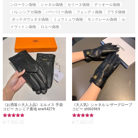
ンローラン偽物
シャネル偽物
セリーヌ偽物
ディオール偽物
バレンシアガ偽物
バーバリー偽物
フェンディ偽物
プラダ偽物
ボッテガヴェネタ偽物
ミュウミュウ偽物
モンクレール偽物
ル
イヴィトン偽物
ロエベ偽物
《お洒落☆大人上品》エルメス 手袋
《大人気》シャネル レザーグローブ
コピー カシミア裏地 erw94279
コピー shl60969
5段階中
5段階中
¥
17,900.00
¥
17,600.00
5.00
5.00
の評価
の評価