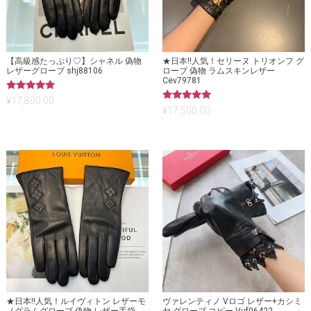
【高級感たっぷり♡】シャネル 偽物
★日本!!人気！セリーヌ トリオンフ グ
レザーグローブ shj88106
ローブ 偽物 ラムスキンレザー
Cev79781
5段階中
¥
17,800.00
5.00
5段階中
¥
17,500.00
の評価
5.00
の評価
★日本!!人気！ルイヴィトン レザーモ
ヴァレンティノ Vロゴ レザー+カシミ