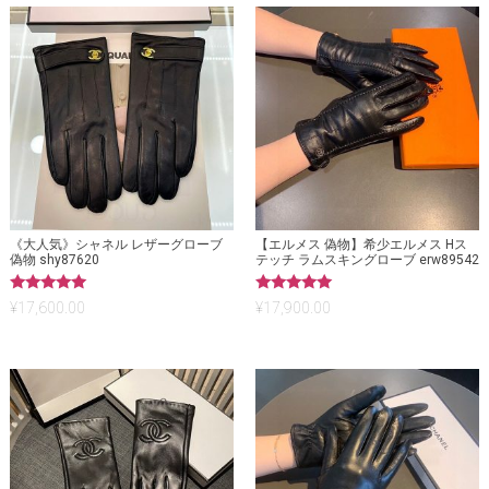
《大人気》シャネル レザーグローブ
【エルメス 偽物】希少エルメス Hス
偽物 shy87620
テッチ ラムスキングローブ erw89542
5段階中
5段階中
¥
17,600.00
¥
17,900.00
5.00
5.00
の評価
の評価