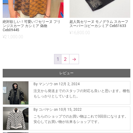
絶対欲しい！可愛い♡セリーヌ フリ
超人気セリーヌ モノグラム スカーフ
ンジスカーフ カシミア 偽物
スーパーコピーカシミア Ceb51633
Ceb09445
¥
16,800.00
¥
21,000.00
1
2
→
レビュー
By マンソウ on 12月 2, 2024
注文から発送までのスタッフの対応も良いと思います。梱包
もしっかりとしていました。
By コバヤシ on 10月 15, 2022
こちらのショップでのお買い物はこれで3回目になります。
安心してお買い物が出来るショップです。