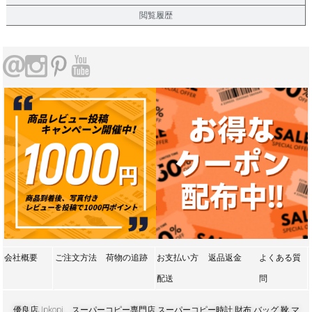
閲覧履歴
会社概要
ご注文方法
荷物の追跡
お支払い方
返品返金
よくある質
配送
問
優良店Jpkopi、スーパーコピー専門店,スーパーコピー時計,財布,バッグ,靴,マ