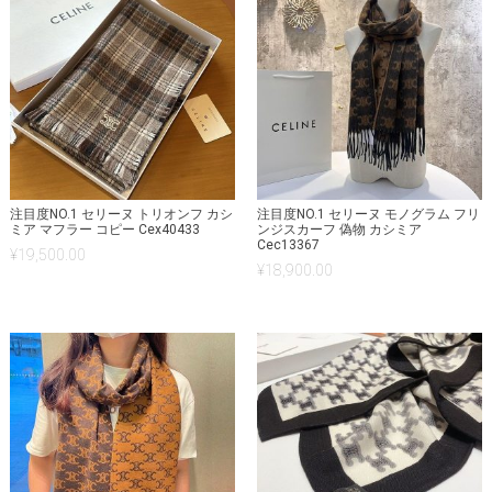
注目度NO.1 セリーヌ トリオンフ カシ
注目度NO.1 セリーヌ モノグラム フリ
ミア マフラー コピー Cex40433
ンジスカーフ 偽物 カシミア
Cec13367
¥
19,500.00
¥
18,900.00