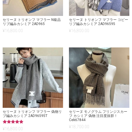
セリーヌ トリオンフ マフラー N級品
セリーヌ トリオンフ マフラー コピー
リブ編みカシミア 2AD965
リブ編みカシミア 2AD96595
¥
16,800.00
¥
16,800.00
セリーヌ トリオンフ マフラー 偽物リ
セリーヌ モノグラム フリンジスカー
ブ編みカシミア 2AD96595T
フ カシミア 偽物 注目度抜群！
Cek67844
¥
18,700.00
5段階中
¥
16,800.00
5.00