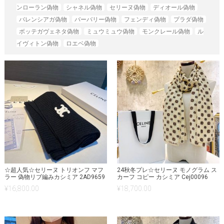
ンローラン偽物
シャネル偽物
セリーヌ偽物
ディオール偽物
バレンシアガ偽物
バーバリー偽物
フェンディ偽物
プラダ偽物
ボッテガヴェネタ偽物
ミュウミュウ偽物
モンクレール偽物
ル
イヴィトン偽物
ロエベ偽物
☆超人気☆セリーヌ トリオンフ マフ
24秋冬プレ☆セリーヌ モノグラム ス
ラー 偽物リブ編みカシミア 2AD9659
カーフ コピー カシミア Cej00096
¥
16,800.00
¥
18,700.00