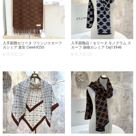
入手困難セリーヌ フリンジスカーフ
入手困難品！セリーヌ モノグラム ス
カシミア 激安 Cew69255
カーフ 偽物カシミア Cej13946
¥
18,900.00
¥
18,700.00