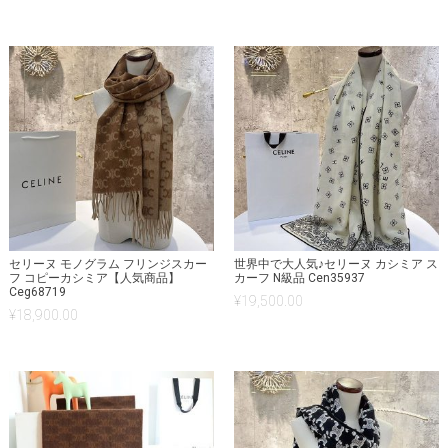
の評価
セリーヌ モノグラム フリンジスカー
世界中で大人気♪セリーヌ カシミア ス
フ コピーカシミア【人気商品】
カーフ N級品 Cen35937
Ceg68719
¥
19,500.00
¥
18,900.00