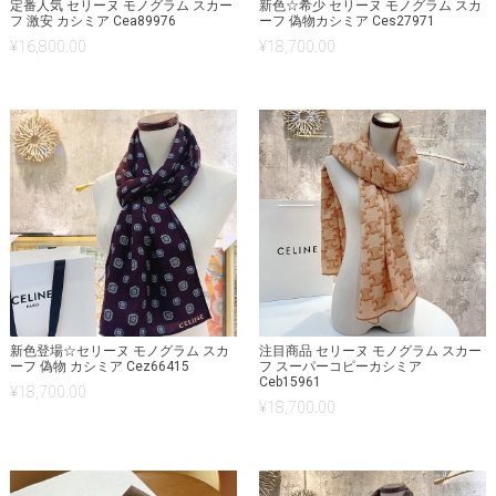
定番人気 セリーヌ モノグラム スカー
新色☆希少 セリーヌ モノグラム スカ
フ 激安 カシミア Cea89976
ーフ 偽物カシミア Ces27971
¥
16,800.00
¥
18,700.00
新色登場☆セリーヌ モノグラム スカ
注目商品 セリーヌ モノグラム スカー
ーフ 偽物 カシミア Cez66415
フ スーパーコピーカシミア
Ceb15961
¥
18,700.00
¥
18,700.00