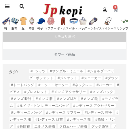
0
ホーム
/
マフラー
/ セリーヌ
セリーヌ
靴
財布
服
時計
帽子
マフラー
ボトムス
ベルト
バッグ
ネクタイ
スマホケース
サングラ
カテゴリ選択
旬ワード商品
#Tシャツ
#サンダル・ミュール
#ショルダーバッ
タグ:
グ・ポシェット
#ジャケット
#スニーカー
#ダウン
#トートバッグ
#ニット・セーター
#ネックレス
#パーカー
#
ピアス
#ブレスレット
#メンズ アクセサリー
#メンズバック
#メンズ 時計
#メンズ 服
#メンズ財布
#メンズ 靴
#モノグラ
ム
#ルイヴィトン レディースバッグ
#レディース アクセサリー
#レディース バッグ
#レディース マフラー
#レディース 帽子
#
レディース 服
#レディース 財布
#レディース 靴
#指輪・リン
グ
#長財布
エルメス偽物
クロムハーツ偽物
グッチ偽物
サ