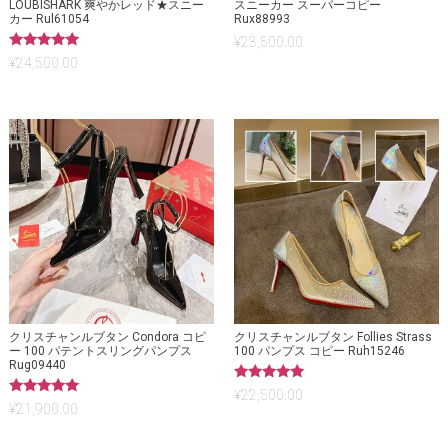
LOUBISHARK 爽やかレッド★スニー
スニーカー スーパーコピー
カー Rul61054
Rux88993
¥
23,500.00
5段階中
¥
24,500.00
5.00
の評価
クリスチャンルブタン Condora コピ
クリスチャンルブタン Follies Strass
ー 100 パテントスリングパンプス
100 パンプス コピー Ruh15246
Rug09440
5段階中
¥
22,500.00
5.00
5段階中
¥
21,900.00
の評価
5.00
の評価