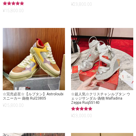
¥
23,800.00
5段階中
¥
15,800.00
5.00
の評価
☆完売必至☆【ルブタン】Astroloubi
☆超人気☆クリスチャンルブタン ウ
スニーカー 偽物 Rul23805
ェッジサンダル 偽物 Malfadina
Zeppa Ruq55140
¥
25,800.00
5段階中
¥
23,000.00
5.00
の評価