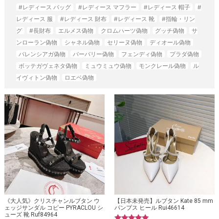
#レディース バッグ
#レディース マフラー
#レディース 帽子
#
レディース 服
#レディース 財布
#レディース 靴
#指輪・リン
グ
#長財布
エルメス偽物
クロムハーツ偽物
グッチ偽物
サ
ンローラン偽物
シャネル偽物
セリーヌ偽物
ディオール偽物
バレンシアガ偽物
バーバリー偽物
フェンディ偽物
プラダ偽物
ボッテガヴェネタ偽物
ミュウミュウ偽物
モンクレール偽物
ル
イヴィトン偽物
ロエベ偽物
《大人気》クリスチャンルブタン ウ
【日本未発売】ルブタン Kate 85 mm
ェッジサンダル コピー PYRACLOU シ
パンプス ヒール Rui46614
ューズ 靴 Ruf84964