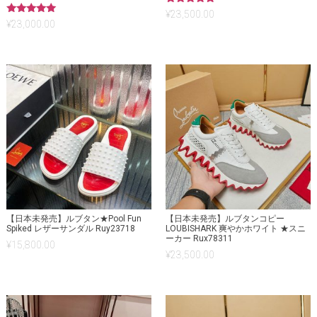
5段階中
¥
23,500.00
5.00
5段階中
¥
23,000.00
の評価
5.00
の評価
【日本未発売】ルブタン★Pool Fun
【日本未発売】ルブタンコピー
Spiked レザーサンダル Ruy23718
LOUBISHARK 爽やかホワイト ★スニ
ーカー Rux78311
¥
15,800.00
¥
23,500.00