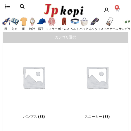
0
ホーム
/
靴
/ ルブタン
ルブタン
靴
財布
服
時計
帽子
マフラー
ボトムス
ベルト
バッグ
ネクタイ
スマホケース
サングラ
カテゴリ選択
パンプス
(38)
スニーカー
(38)