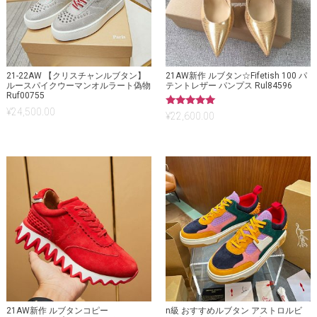
21-22AW 【クリスチャンルブタン】
21AW新作 ルブタン☆Fifetish 100 パ
ルースパイクウーマンオルラート偽物
テントレザー パンプス Rul84596
Ruf00755
¥
24,500.00
5段階中
¥
22,600.00
5.00
の評価
21AW新作 ルブタンコピー
n級 おすすめルブタン アストロルビ