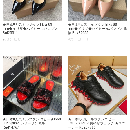
★日本!!人気！ルブタン Iriza 85
★日本!!人気！ルブタン Iriza 85
mm◆イリザ◆ハイヒールパンプス
mm◆イリザ◆ハイヒールパンプス 偽
Rul25511
物 Ruv89655
¥
23,500.00
¥
23,500.00
★日本!!人気！ルブタン コピー★Pool
★日本!!人気！ルブタンコピー
Fun Spiked レザーサンダル
LOUBISHARK 爽やかブラック ★スニ
Rud14767
ーカー Ruz04785