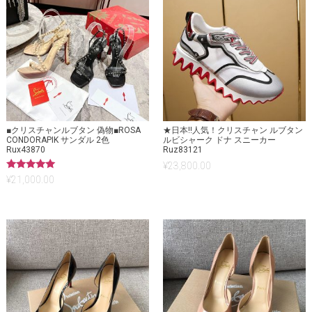
■クリスチャンルブタン 偽物■ROSA
★日本!!人気！クリスチャン ルブタン
CONDORAPIK サンダル 2色
ルビシャーク ドナ スニーカー
Rux43870
Ruz83121
¥
23,800.00
5段階中
¥
21,000.00
5.00
の評価