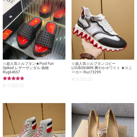
☆超人気☆ルブタン★Pool Fun
☆超人気☆ルブタンコピー
Spiked レザーサンダル 偽物
LOUBISHARK 爽やかホワイト ★スニ
Rug64557
ーカー Ruc73299
¥
24,000.00
5段階中
¥
17,000.00
5.00
の評価