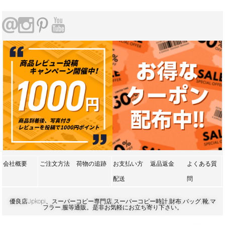
会社概要
ご注文方法
荷物の追跡
お支払い方
返品返金
よくある質
配送
問
優良店Jpkopi、スーパーコピー専門店,スーパーコピー時計,財布,バッグ,靴,マ
フラー,服等通販。是非お気軽にお立ち寄り下さい。