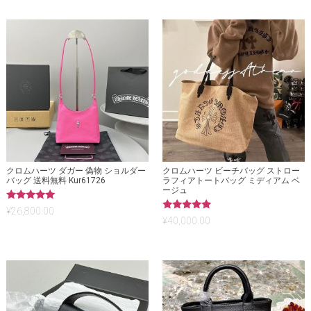
クロムハーツ ダガー 偽物 ショルダー
クロムハーツ ビーチバッグ ストロー
バッグ 送料無料 Kur61726
ラフィアトートバッグ ミディアム ベ
ージュ
5段階中
¥
26,800.00
5.00
5段階中
¥
40,000.00
の評価
5.00
の評価