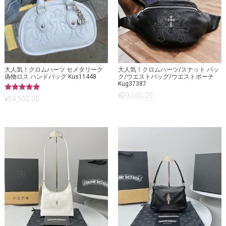
大人気！クロムハーツ セメタリーク
大人気！クロムハーツ/スナット パッ
偽物ロス ハンドバッグ Kus11448
ク/ウエストバッグ/ウエストポーチ
Kug37387
¥
29,000.00
5段階中
¥
34,500.00
5.00
の評価