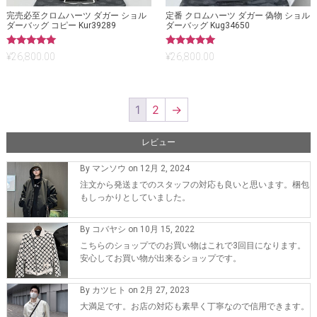
完売必至クロムハーツ ダガー ショル
定番 クロムハーツ ダガー 偽物 ショル
ダーバッグ コピー Kur39289
ダーバッグ Kug34650
5段階中
5段階中
¥
26,800.00
¥
26,800.00
5.00
5.00
の評価
の評価
1
2
→
レビュー
By マンソウ on 12月 2, 2024
注文から発送までのスタッフの対応も良いと思います。梱包
もしっかりとしていました。
By コバヤシ on 10月 15, 2022
こちらのショップでのお買い物はこれで3回目になります。
安心してお買い物が出来るショップです。
By カツヒト on 2月 27, 2023
大満足です。お店の対応も素早く丁寧なので信用できます。