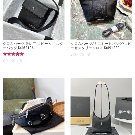
クロムハーツ 激レア コピー ショルダ
クロムハーツ/ミニトートバッグ/コピ
ーバッグ Kul62196
ーセメタリークロス Kui91230
¥
35,000.00
5段階中
¥
30,800.00
5.00
の評価