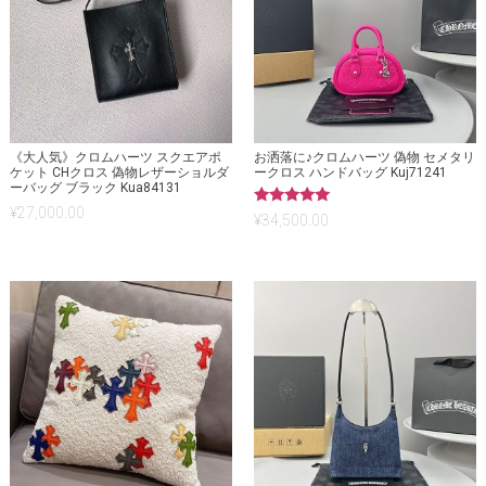
《大人気》クロムハーツ スクエアポ
お洒落に♪クロムハーツ 偽物 セメタリ
ケット CHクロス 偽物レザーショルダ
ークロス ハンドバッグ Kuj71241
ーバッグ ブラック Kua84131
¥
27,000.00
5段階中
¥
34,500.00
5.00
の評価