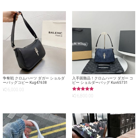
争奪戦 クロムハーツ ダガー ショルダ
入手困難品！クロムハーツ ダガー コ
ーバッグコピー Kug47638
ピー ショルダーバッグ Kuv65731
¥
26,000.00
5段階中
¥
26,800.00
5.00
の評価