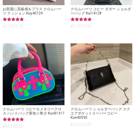
お部屋に高級感をプラス クロムハー
クロムハーツ コピー ダガー ショルダ
ツ クッション Kuy40729
ーバッグ Kui14128
5段階中
5段階中
¥
17,800.00
¥
25,800.00
5.00
5.00
の評価
の評価
クロムハーツ コピーセメタリークロ
クロムハーツ ショルダーバッグ スク
ス ハンドバッグ新色☆希少 Kuv81317
エアポケットスーパーコピー
Kue40590
¥
26,500.00
5段階中
¥
36,300.00
5.00
の評価