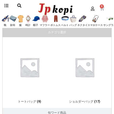
0
ホーム
/
バッグ
/ クロムハーツ
クロムハーツ
靴
財布
服
時計
帽子
マフラー
ボトムス
ベルト
バッグ
ネクタイ
スマホケース
サングラ
カテゴリ選択
トートバッグ
(9)
ショルダーバッグ
(17)
旬ワード商品