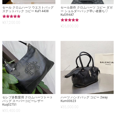
セール クロムハーツ ウエストバッグ
セール新作 クロムハーツ コピー ダガ
スナットパック コピー Kuf14438
ー ショルダーバッグ早い者勝ち♡
Kul39447
5段階中
¥
37,200.00
5.00
5段階中
¥
26,800.00
の評価
5.00
の評価
セレブ多数愛用 クロムハーツトート
ハーツ ハンドバッグ コピー 2way
バッグ スーパーコピーレザー
Kum00623
Kuq02751
¥
35,000.00
¥
35,400.00