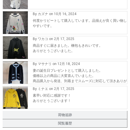
By カズナ on 10月 16, 2024
何度かリピートして購入しています。品揃えが良く買い物し
やすいです。
By ワカコ on 2月 17, 2025
商品すぐに届きました。梱包もきれいです。
ありがとうございました。
By マサナリ on 12月 18, 2024
妻の誕生日プレゼントとして購入しました。
価格以上の商品に大変喜んでいました。
商品購入から発送、到着までスムーズに対応して頂きありが
とうございます。
By ミナエ on 2月 17, 2025
また、機会が有れば購入したいです。
素早い対応に感謝です！
ありがとうございます！
荷物追跡
閲覧履歴