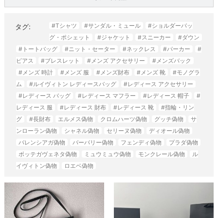
#Tシャツ
#サンダル・ミュール
#ショルダーバッ
タグ:
グ・ポシェット
#ジャケット
#スニーカー
#ダウン
#トートバッグ
#ニット・セーター
#ネックレス
#パーカー
#
ピアス
#ブレスレット
#メンズ アクセサリー
#メンズバック
#メンズ 時計
#メンズ 服
#メンズ財布
#メンズ 靴
#モノグラ
ム
#ルイヴィトン レディースバッグ
#レディース アクセサリー
#レディース バッグ
#レディース マフラー
#レディース 帽子
#
レディース 服
#レディース 財布
#レディース 靴
#指輪・リン
グ
#長財布
エルメス偽物
クロムハーツ偽物
グッチ偽物
サ
ンローラン偽物
シャネル偽物
セリーヌ偽物
ディオール偽物
バレンシアガ偽物
バーバリー偽物
フェンディ偽物
プラダ偽物
ボッテガヴェネタ偽物
ミュウミュウ偽物
モンクレール偽物
ル
イヴィトン偽物
ロエベ偽物