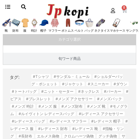
0
ホーム
/
帽子
/ サンローラン
サンローラン
靴
財布
服
時計
帽子
マフラー
ボトムス
ベルト
バッグ
ネクタイ
スマホケース
サングラ
カテゴリ選択
旬ワード商品
#Tシャツ
#サンダル・ミュール
#ショルダーバッ
タグ:
グ・ポシェット
#ジャケット
#スニーカー
#ダウン
#トートバッグ
#ニット・セーター
#ネックレス
#パーカー
#
ピアス
#ブレスレット
#メンズ アクセサリー
#メンズバック
#メンズ 時計
#メンズ 服
#メンズ財布
#メンズ 靴
#モノグラ
ム
#ルイヴィトン レディースバッグ
#レディース アクセサリー
#レディース バッグ
#レディース マフラー
#レディース 帽子
#
レディース 服
#レディース 財布
#レディース 靴
#指輪・リン
グ
#長財布
エルメス偽物
クロムハーツ偽物
グッチ偽物
サ