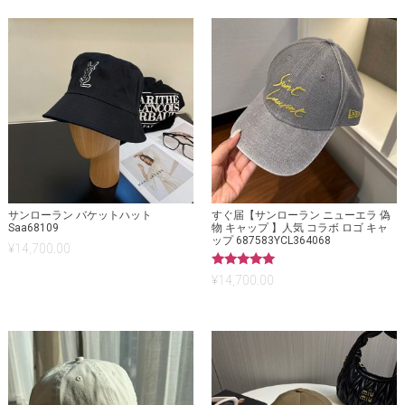
サンローラン バケットハット
すぐ届【サンローラン ニューエラ 偽
Saa68109
物 キャップ 】人気 コラボ ロゴ キャ
ップ 687583YCL364068
¥
14,700.00
5段階中
¥
14,700.00
5.00
の評価