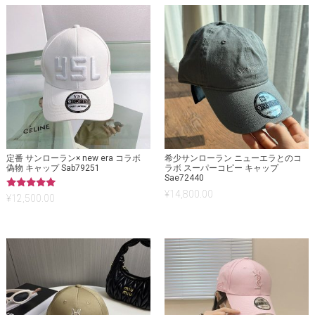
定番 サンローラン× new era コラボ
希少サンローラン ニューエラとのコ
偽物 キャップ Sab79251
ラボ スーパーコピー キャップ
Sae72440
¥
14,800.00
5段階中
¥
12,500.00
5.00
の評価