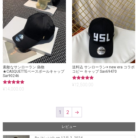
素敵なサンローラン 偽物
送料込 サンローラン× new era コラボ
★CASQUETTEベースボールキャップ
コピー キャップ Sav69470
Sar90246
5段階中
¥
12,500.00
5.00
5段階中
¥
14,000.00
の評価
5.00
の評価
1
2
→
レビュー
By マンソウ on 12月 2, 2024