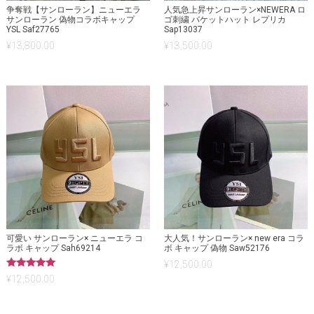
争奪戦【サンローラン】ニューエラ
人気急上昇サンローラン×NEWERA ロ
サンローラン 偽物コラボキャップ
ゴ刺繍 バケットハット レプリカ
YSL Saf27765
Sap13037
¥
13,800.00
¥
13,500.00
可愛い サンローラン× ニューエラ コ
大人気！サンローラン× new era コラ
ラボ キャップ Sah69214
ボ キャップ 偽物 Saw52176
¥
12,500.00
5段階中
¥
12,500.00
5.00
の評価