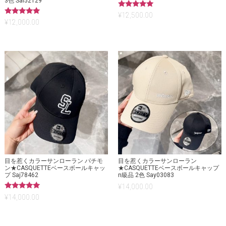
3色 Sai52129
5段階中
¥
12,500.00
5.00
5段階中
¥
12,000.00
の評価
5.00
の評価
目を惹くカラーサンローラン パチモ
目を惹くカラーサンローラン
ン★CASQUETTEベースボールキャッ
★CASQUETTEベースボールキャップ
プ Saj78462
n級品 2色 Say03083
¥
14,000.00
5段階中
¥
14,000.00
5.00
の評価