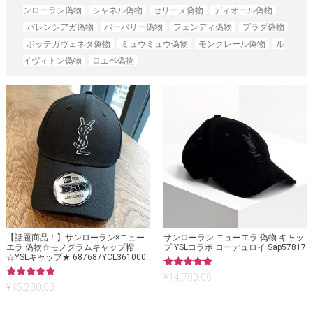
ンローラン偽物
シャネル偽物
セリーヌ偽物
ディオール偽物
バレンシアガ偽物
バーバリー偽物
フェンディ偽物
プラダ偽物
ボッテガヴェネタ偽物
ミュウミュウ偽物
モンクレール偽物
ル
イヴィトン偽物
ロエベ偽物
【話題商品！】サンローラン×ニュー
サンローラン ニューエラ 偽物 キャッ
エラ 偽物☆モノグラムキャップ帽
プ YSLコラボ コーデュロイ Sap57817
☆YSLキャップ★ 687687YCL361000
5段階中
¥
14,700.00
5.00
5段階中
¥
15,200.00
の評価
5.00
の評価