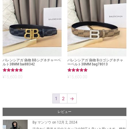
バレンシアガ 偽物 BBシグネチャーベ
バレンシアガ 偽物 Bロゴシグネチャ
ルト38MM bai88342
ーベルト38MM bag78013
5段階中
5段階中
¥
15,600.00
¥
15,600.00
5.00
5.00
の評価
の評価
1
2
→
レビュー
By マンソウ on 12月 2, 2024