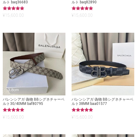
ルト baq36683
ルト baq82890
5段階中
5段階中
¥
15,600.00
¥
15,600.00
5.00
5.00
の評価
の評価
バレンシアガ 偽物 BBシグネチャーベ
バレンシアガ 偽物 BBシグネチャーベ
ルト30/40MM baf80795
ルト38MM baa01577
5段階中
5段階中
¥
15,600.00
¥
15,600.00
5.00
5.00
の評価
の評価