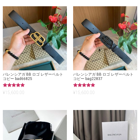
バレンシアガ BB ロゴ レザーベルト
バレンシアガ BB ロゴ レザーベルト
コピー bad66825
コピー bag22837
5段階中
5段階中
¥
15,600.00
¥
15,600.00
5.00
5.00
の評価
の評価