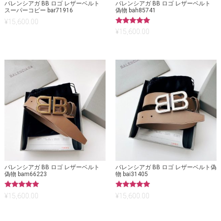
バレンシアガ BB ロゴ レザーベルト
バレンシアガ BB ロゴ レザーベルト
スーパーコピー bar71916
偽物 bah85741
¥
15,600.00
5段階中
¥
15,600.00
5.00
の評価
バレンシアガ BB ロゴ レザーベルト
バレンシアガ BB ロゴ レザーベルト偽
偽物 bam66223
物 bai31405
5段階中
5段階中
¥
15,600.00
¥
15,600.00
5.00
5.00
の評価
の評価