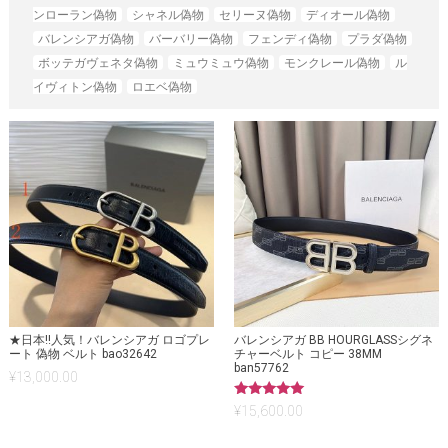
ンローラン偽物
シャネル偽物
セリーヌ偽物
ディオール偽物
バレンシアガ偽物
バーバリー偽物
フェンディ偽物
プラダ偽物
ボッテガヴェネタ偽物
ミュウミュウ偽物
モンクレール偽物
ル
イヴィトン偽物
ロエベ偽物
★日本!!人気！バレンシアガ ロゴプレ
バレンシアガ BB HOURGLASSシグネ
ート 偽物 ベルト bao32642
チャーベルト コピー 38MM
ban57762
¥
13,000.00
5段階中
¥
15,600.00
5.00
の評価