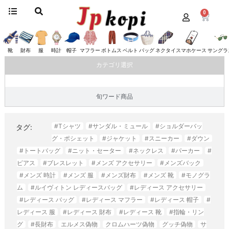
0
ホーム
/
ベルト
/ バレンシアガ
バレンシアガ
靴
財布
服
時計
帽子
マフラー
ボトムス
ベルト
バッグ
ネクタイ
スマホケース
サングラ
カテゴリ選択
旬ワード商品
#Tシャツ
#サンダル・ミュール
#ショルダーバッ
タグ:
グ・ポシェット
#ジャケット
#スニーカー
#ダウン
#トートバッグ
#ニット・セーター
#ネックレス
#パーカー
#
ピアス
#ブレスレット
#メンズ アクセサリー
#メンズバック
#メンズ 時計
#メンズ 服
#メンズ財布
#メンズ 靴
#モノグラ
ム
#ルイヴィトン レディースバッグ
#レディース アクセサリー
#レディース バッグ
#レディース マフラー
#レディース 帽子
#
レディース 服
#レディース 財布
#レディース 靴
#指輪・リン
グ
#長財布
エルメス偽物
クロムハーツ偽物
グッチ偽物
サ