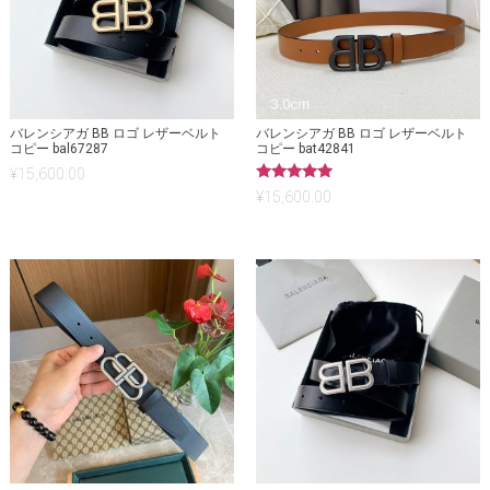
バレンシアガ BB ロゴ レザーベルト
バレンシアガ BB ロゴ レザーベルト
コピー bal67287
コピー bat42841
¥
15,600.00
5段階中
¥
15,600.00
5.00
の評価