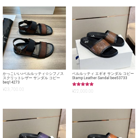
かっこいい♪ベルルッティ☆シフノス
ベルルッティ エギオ サンダル コピー
スクリットレザー サンダル コピー
Stamp Leather Sandal bee53733
beq14273
¥
23,700.00
5段階中
¥
22,000.00
5.00
の評価