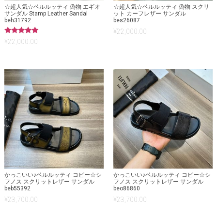
☆超人気☆ベルルッティ 偽物 エギオ
☆超人気☆ベルルッティ 偽物 スクリ
サンダル Stamp Leather Sandal
ット カーフレザー サンダル
beh31792
bes26087
¥
22,000.00
5段階中
¥
22,000.00
5.00
の評価
かっこいい♪ベルルッティ コピー☆シ
かっこいい♪ベルルッティ コピー☆シ
フノス スクリットレザー サンダル
フノス スクリットレザー サンダル
beb55392
beo86860
¥
23,700.00
¥
23,700.00