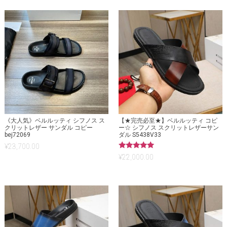
《大人気》ベルルッティ シフノス ス
【★完売必至★】ベルルッティ コピ
クリットレザー サンダル コピー
ー☆ シフノス スクリットレザーサン
bej72069
ダル S5438V33
¥
23,700.00
5段階中
¥
22,000.00
5.00
の評価