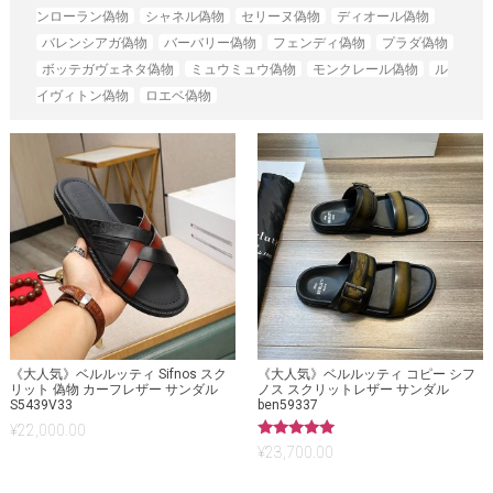
ンローラン偽物
シャネル偽物
セリーヌ偽物
ディオール偽物
バレンシアガ偽物
バーバリー偽物
フェンディ偽物
プラダ偽物
ボッテガヴェネタ偽物
ミュウミュウ偽物
モンクレール偽物
ル
イヴィトン偽物
ロエベ偽物
《大人気》ベルルッティ Sifnos スク
《大人気》ベルルッティ コピー シフ
リット 偽物 カーフレザー サンダル
ノス スクリットレザー サンダル
S5439V33
ben59337
¥
22,000.00
5段階中
¥
23,700.00
5.00
の評価