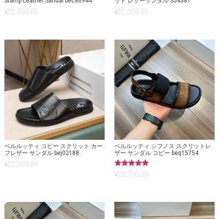
Stamp Leather Sandal bec86944
ット レザーサンダル S54381
¥
22,000.00
¥
22,000.00
ベルルッティ コピー スクリット カー
ベルルッティ シフノス スクリットレ
フレザー サンダル bej02188
ザー サンダル コピー beq15754
¥
22,000.00
5段階中
¥
23,700.00
5.00
の評価