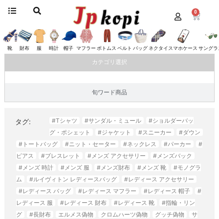
0
ホーム
/
靴
/
ベルルッティ
/ サンダル
サンダル
靴
財布
服
時計
帽子
マフラー
ボトムス
ベルト
バッグ
ネクタイ
スマホケース
サングラ
カテゴリ選択
旬ワード商品
#Tシャツ
#サンダル・ミュール
#ショルダーバッ
タグ:
グ・ポシェット
#ジャケット
#スニーカー
#ダウン
#トートバッグ
#ニット・セーター
#ネックレス
#パーカー
#
ピアス
#ブレスレット
#メンズ アクセサリー
#メンズバック
#メンズ 時計
#メンズ 服
#メンズ財布
#メンズ 靴
#モノグラ
ム
#ルイヴィトン レディースバッグ
#レディース アクセサリー
#レディース バッグ
#レディース マフラー
#レディース 帽子
#
レディース 服
#レディース 財布
#レディース 靴
#指輪・リン
グ
#長財布
エルメス偽物
クロムハーツ偽物
グッチ偽物
サ