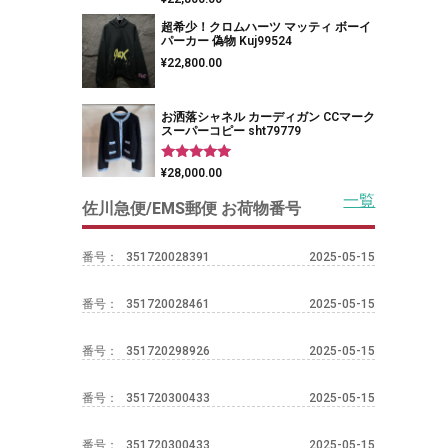
5.00
の評価
超希少！クロムハーツ マッティ ボーイ
パーカー 偽物 Kuj99524
¥
22,800.00
お洒落シャネル カーディガン CCマーク
スーパーコピー sht79779
5段階中
¥
28,000.00
5.00
の評価
一覧
佐川急便/EMS郵便 お荷物番号
番号：
351720028391
2025-05-15
番号：
351720028461
2025-05-15
番号：
351720298926
2025-05-15
番号：
351720300433
2025-05-15
番号：
351720300433
2025-05-15