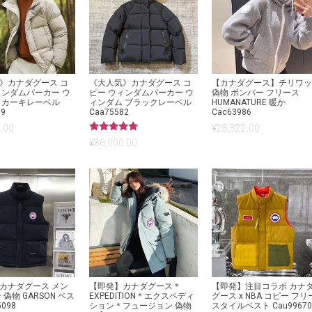
》カナダグース コ
《大人気》カナダグース コ
【カナダグース】チリワ
ィンダムパーカー ウ
ピー ウィンダムパーカー ウ
偽物 ボンバー フリース
 カーキレーベル
ィンダム ブラックレーベル
HUMANATURE 暖か
19
Caa75582
Cac63986
.00
¥
28,322.00
5段階中
¥
36,000.00
5.00
の評価
カナダグース メン
【即発】カナダグース＊
【即発】注目コラボ カナ
 偽物 GARSON ベス
EXPEDITION＊エクスペディ
グース x NBA コピー フリ
5098
ション＊フュージョン 偽物
スタイルベスト Cau9967