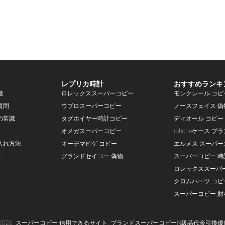
レプリカ時計
おすすめランキ
識
ロレックススーパーコピー
モンクレール コピ
質問
ウブロスーパーコピー
ノースフェイス 偽
の常識
タグホイヤー時計コピー
ディオール コピー
オメガスーパーコピー
iphoneケース ブ
入れ方法
オーデマピゲ コピー
エルメス スーパー
表
グランドセイコー 偽物
スーパーコピー 時
ロレックススーパ
クロムハーツ コピ
スーパーコピー 財
-2025
スーパー
コピー
信用できるサイト,
ブランド
スーパーコピー
N級品代金引換優