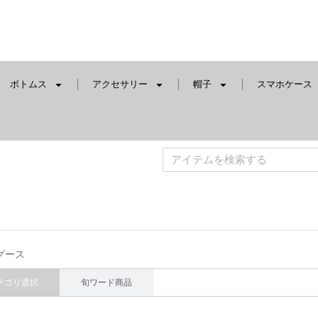
ボトムス
アクセサリー
帽子
スマホケース
グース
テゴリ選択
旬ワード商品