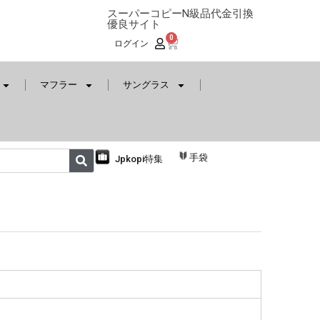
スーパーコピーN級品代金引換
優良サイト
0
ログイン
マフラー
サングラス
手袋
Jpkopi特集