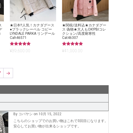
ス
★日本!!人気！カナダグース
★関税/送料込★カナダグー
デ
●ブラックレーベル コピー
ス 偽物★大人もOK!PBIコレ
コ
LYNDALE PARKA リンデール
クション/高度耐寒性
Cah46571
Cat46307
5段階中
5段階中
¥
39,600.00
¥
41,000.00
5.00
5.00
の評価
の評価
7
→
By コバヤシ on 10月 15, 2022
こちらのショップでのお買い物はこれで3回目になります。
安心してお買い物が出来るショップです。