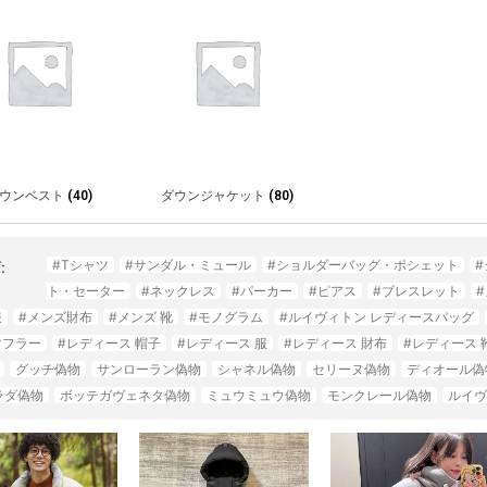
ウンベスト
(40)
ダウンジャケット
(80)
#Tシャツ
#サンダル・ミュール
#ショルダーバッグ・ポシェット
:
ト・セーター
#ネックレス
#パーカー
#ピアス
#ブレスレット
服
#メンズ財布
#メンズ 靴
#モノグラム
#ルイヴィトン レディースバッグ
マフラー
#レディース 帽子
#レディース 服
#レディース 財布
#レディース 
グッチ偽物
サンローラン偽物
シャネル偽物
セリーヌ偽物
ディオール偽
ラダ偽物
ボッテガヴェネタ偽物
ミュウミュウ偽物
モンクレール偽物
ルイヴ