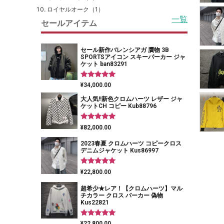
ロイヤルオーク（1）
一覧
セールアイテム
セール新作バレンシアガ 贋物 3B
SPORTSアイコン スキーパーカー ジャ
ケット ban83291
5段階中
¥
34,000.00
5.00
の評価
大人気!!新色クロムハーツ レザー ジャ
ケットCH コピー Kub88796
5段階中
¥
82,000.00
5.00
の評価
2023春夏 クロムハーツ コピークロス
デニムジャケット Kus86997
5段階中
¥
22,800.00
5.00
の評価
超希少★レア！【クロムハーツ】マル
チカラー クロス パーカー 偽物
Kus22821
5段階中
¥
22,800.00