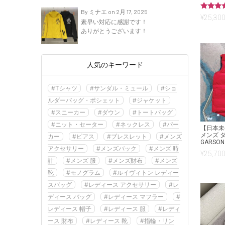
By ミナエ on 2月 17, 2025
5段階中
¥
25,300
素早い対応に感謝です！
5.00
の評価
ありがとうございます！
人気のキーワード
#Tシャツ
#サンダル・ミュール
#ショ
ルダーバッグ・ポシェット
#ジャケット
#スニーカー
#ダウン
#トートバッグ
#ニット・セーター
#ネックレス
#パー
【日本未
メンズ 
カー
#ピアス
#ブレスレット
#メンズ
GARSON
アクセサリー
#メンズバック
#メンズ 時
¥
25,700
計
#メンズ 服
#メンズ財布
#メンズ
靴
#モノグラム
#ルイヴィトン レディー
スバッグ
#レディース アクセサリー
#レ
ディース バッグ
#レディース マフラー
#
レディース 帽子
#レディース 服
#レディ
ース 財布
#レディース 靴
#指輪・リン