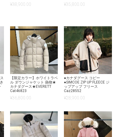
¥
38,900.00
¥
35,800.00
ース
【限定カラー】ホワイトラベ
●カナダグース コピー
付き
ル ダウンジャケット 偽物★
●SIMCOE ZIP UP FLEECE ジ
ー
カナダグース★EVERETT
ップアップ フリース
Cat46823
Caz28552
¥
36,800.00
¥
28,900.00