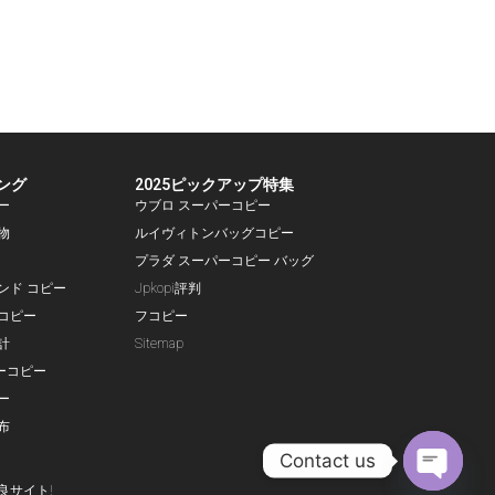
ング
2025ピックアップ特集
ー
ウブロ スーパーコピー
物
ルイヴィトンバッグコピー
プラダ スーパーコピー バッグ
ランド コピー
Jpkopi評判
コピー
フコピー
計
Sitemap
ーコピー
ー
布
Contact us
良サイト!