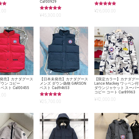
Caf00929
5段階中
.00
¥
26,000.00
5.00
5段階中
¥
45,300.00
の評価
5.00
の評価
発売】カナダグース
【日本未発売】カナダグース
【限定カラー】カナダグ
ダウン コピー
メンズ ダウン偽物 GARSON
Lance Mackey ワッペン
 ベスト Cal00455
ベスト Cad94653
ダウンジャケット スーパ
コピー コート Car89963
.00
¥
42,000.00
5段階中
¥
25,700.00
5.00
の評価