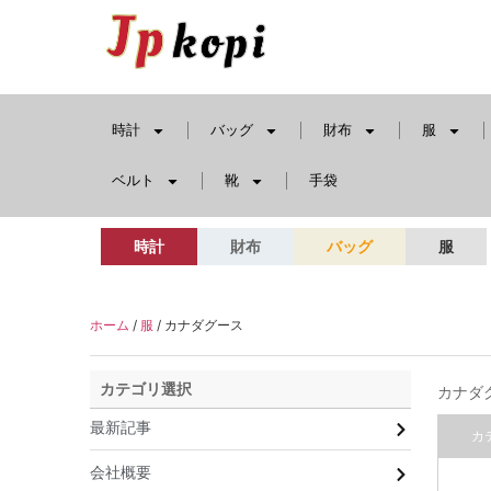
時計
バッグ
財布
服
ベルト
靴
手袋
時計
財布
バッグ
服
ホーム
/
服
/ カナダグース
カテゴリ選択
カナダ
最新記事
カ
会社概要