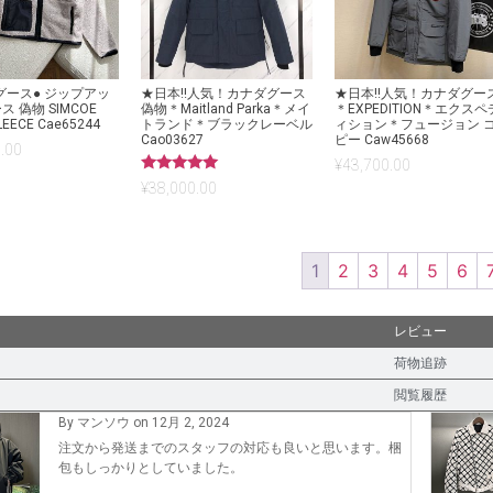
グース● ジップアッ
★日本!!人気！カナダグース
★日本!!人気！カナダグー
ス 偽物 SIMCOE
偽物＊Maitland Parka＊メイ
＊EXPEDITION＊エクスペ
FLEECE Cae65244
トランド＊ブラックレーベル
ィション＊フュージョン 
Cao03627
ピー Caw45668
.00
¥
43,700.00
5段階中
¥
38,000.00
5.00
の評価
1
2
3
4
5
6
レビュー
荷物追跡
閲覧履歴
By マンソウ on 12月 2, 2024
注文から発送までのスタッフの対応も良いと思います。梱
包もしっかりとしていました。