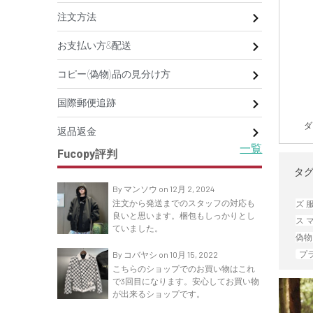
注文方法
お支払い方&配送
コピー(偽物)品の見分け方
国際郵便追跡
ダ
返品返金
一覧
Fucopy評判
タグ
By マンソウ on 12月 2, 2024
注文から発送までのスタッフの対応も
ズ 
良いと思います。梱包もしっかりとし
ス 
ていました。
偽物
プ
By コバヤシ on 10月 15, 2022
こちらのショップでのお買い物はこれ
で3回目になります。安心してお買い物
が出来るショップです。