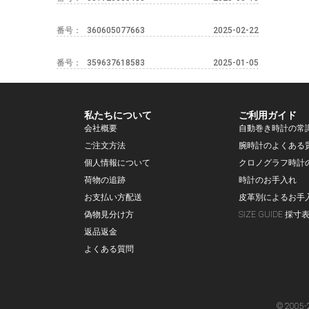
番号：
360605077663
2025-02-22
番号：
359637618583
2025-01-05
私たちについて
ご利用ガイド
会社概要
自動巻き時計の常
ご注文方法
腕時計のよくある
個人情報について
クロノグラフ時計
荷物の追跡
時計のお手入れ
お支払い方配送
皮革別によるお手
偽物見分け方
SIZE GUIDE 採寸
返品返金
よくある質問
© 2005