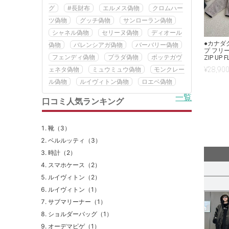
グ
#長財布
エルメス偽物
クロムハー
ツ偽物
グッチ偽物
サンローラン偽物
シャネル偽物
セリーヌ偽物
ディオール
●カナダ
偽物
バレンシアガ偽物
バーバリー偽物
プ フリー
フェンディ偽物
プラダ偽物
ボッテガヴ
ZIP UP 
ェネタ偽物
ミュウミュウ偽物
モンクレー
¥
28,900
ル偽物
ルイヴィトン偽物
ロエベ偽物
一覧
口コミ人気ランキング
靴（3）
ベルルッティ（3）
時計（2）
スマホケース（2）
ルイヴィトン（2）
ルイヴィトン（1）
サブマリーナー（1）
ショルダーバッグ（1）
オーデマピゲ（1）