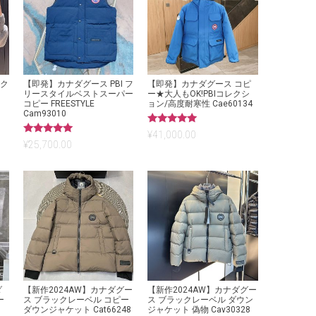
ック
【即発】カナダグース PBI フ
【即発】カナダグース コピ
リースタイルベストスーパー
ー★大人もOK!PBIコレクシ
コピー FREESTYLE
ョン/高度耐寒性 Cae60134
Cam93010
5段階中
¥
41,000.00
5.00
5段階中
¥
25,700.00
の評価
5.00
の評価
ダ
【新作2024AW】カナダグー
【新作2024AW】カナダグー
ー
ス ブラックレーベル コピー
ス ブラックレーベル ダウン
0
ダウンジャケット Cat66248
ジャケット 偽物 Cav30328