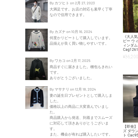
By カツヒト on 2月 27, 2023
大満足です。お店の対応も素早く丁寧
なので信用できます。
By カズナ on 10月 16, 2024
《大人気
何度かリピートして購入しています。
ピー ウ
品揃えが良く買い物しやすいです。
ィンダム
Cag126
¥
36,200
By ワカコ on 2月 17, 2025
商品すぐに届きました。梱包もきれい
です。
ありがとうございました。
By マサナリ on 12月 18, 2024
妻の誕生日プレゼントとして購入しま
した。
価格以上の商品に大変喜んでいまし
た。
商品購入から発送、到着までスムーズ
に対応して頂きありがとうございま
【即発】
す。
ズ ダウン
また、機会が有れば購入したいです。
ト Cac9