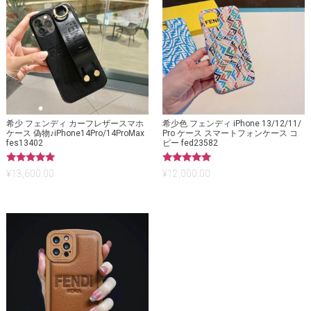
希少 フェンディ カーフレザースマホ
希少色 フェンディ iPhone 13/12/11/
ケース 偽物♪iPhone14Pro/14ProMax
Pro ケース スマートフォンケース コ
fes13402
ピー fed23582
5段階中
5段階中
¥
13,600.00
¥
12,000.00
5.00
5.00
の評価
の評価