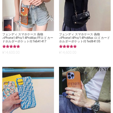
フェンディ スマホケース 偽物
フェンディ スマホケース 偽物
♪iPhone14Pro/14ProMax FFロゴ カー
♪iPhone14Pro/14ProMax ロゴ カード
ドホルダーポケット付 feb41417
ホルダーポケット付 fed84135
5段階中
5段階中
¥
14,600.00
¥
14,600.00
5.00
5.00
の評価
の評価