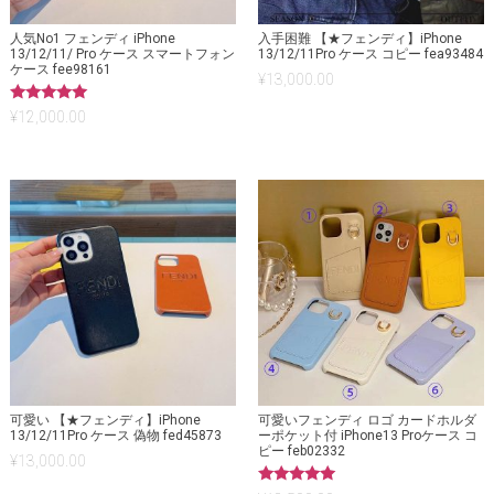
人気No1 フェンディ iPhone
入手困難 【★フェンディ】iPhone
13/12/11/ Pro ケース スマートフォン
13/12/11Pro ケース コピー fea93484
ケース fee98161
¥
13,000.00
5段階中
¥
12,000.00
5.00
の評価
可愛い 【★フェンディ】iPhone
可愛いフェンディ ロゴ カードホルダ
13/12/11Pro ケース 偽物 fed45873
ーポケット付 iPhone13 Proケース コ
ピー feb02332
¥
13,000.00