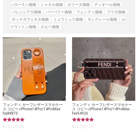
ンローラン偽物
シャネル偽物
セリーヌ偽物
ディオール偽物
バレンシアガ偽物
バーバリー偽物
フェンディ偽物
プラダ偽物
ボッテガヴェネタ偽物
ミュウミュウ偽物
モンクレール偽物
ル
イヴィトン偽物
ロエベ偽物
フェンディ カーフレザースマホケー
フェンディ カーフレザースマホケー
ス コピー♪iPhone14Pro/14ProMax
ス コピー♪iPhone14Pro/14ProMax
fej88875
fex54926
5段階中
5段階中
¥
13,600.00
¥
13,500.00
5.00
5.00
の評価
の評価