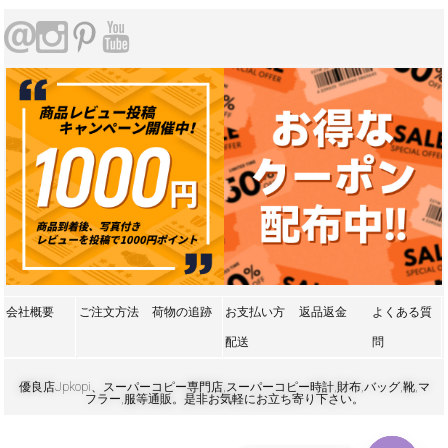
会社概要
ご注文方法
荷物の追跡
お支払い方
返品返金
よくある質
配送
問
優良店Jpkopi、スーパーコピー専門店,スーパーコピー時計,財布,バッグ,靴,マ
フラー,服等通販。是非お気軽にお立ち寄り下さい。