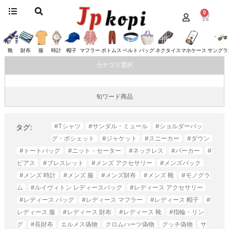
0
ホーム
/
スマホケース
/ フェンディ
フェンディ
靴
財布
服
時計
帽子
マフラー
ボトムス
ベルト
バッグ
ネクタイ
スマホケース
サングラ
カテゴリ選択
旬ワード商品
#Tシャツ
#サンダル・ミュール
#ショルダーバッ
タグ:
グ・ポシェット
#ジャケット
#スニーカー
#ダウン
#トートバッグ
#ニット・セーター
#ネックレス
#パーカー
#
ピアス
#ブレスレット
#メンズ アクセサリー
#メンズバック
#メンズ 時計
#メンズ 服
#メンズ財布
#メンズ 靴
#モノグラ
ム
#ルイヴィトン レディースバッグ
#レディース アクセサリー
#レディース バッグ
#レディース マフラー
#レディース 帽子
#
レディース 服
#レディース 財布
#レディース 靴
#指輪・リン
グ
#長財布
エルメス偽物
クロムハーツ偽物
グッチ偽物
サ