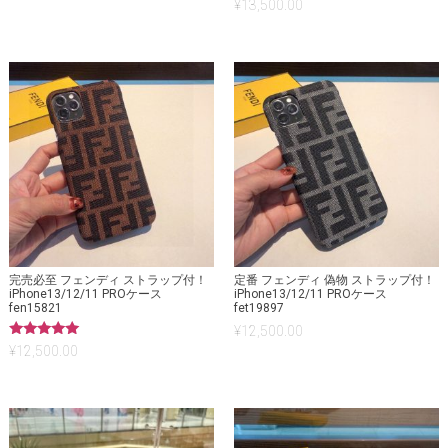
5段階中
¥
13,500.00
5.00
の評価
完売必至 フェンディ ストラップ付！
定番 フェンディ 偽物 ストラップ付！
iPhone13/12/11 PROケース
iPhone13/12/11 PROケース
fen15821
fet19897
¥
12,500.00
5段階中
¥
12,500.00
5.00
の評価