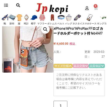
0
ホーム
/
スマホケース
/
フェンディ
/ フェンディ スマホケース 偽物
♪iPhone14Pro/14ProMax FFロゴ カードホルダーポケット付 feb41417
フェンディ スマホケース 偽物
靴
財布
服
時計
帽子
マフラー
ボトムス
ベルト
バッグ
ネクタイ
スマホケース
サングラ
♪iPhone14Pro/14ProMax FFロゴ カ
ードホルダーポケット付 feb41417
¥
14,600.00
税込
人気：
更新
2025-02-
日：
27
サイズ仕様
返品交換
品質保証
ご注文時に特殊なリクエストがある
場合は備考欄に内容を添えていただ
くことで。希望のサイズ/カラーを
備考欄にご記載下さい。