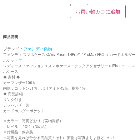
お買い物カゴに追加
商品説明
ブランド：
フェンディ偽物
フェンディ スマホケース 偽物♪iPhone14Pro/14ProMax FFロゴ カードホルダー
ポケット付
レディースファッション » スマホケース・テックアクセサリー » iPhone・スマ
ホケース
◆ 素材 ◆
カーフレザー100％
内側：コットン51％、ポリアミド45％、樹脂4％
◆ 商品詳細
リング付き
ナッパレザー製
カードホルダーポケット
※カラー：写真どおり（実物撮影）
※レベル： 1対1（N級品）
※付属品：保存袋
※写真を見れば分かる高品質！それに実物は写真よりよほどいい！