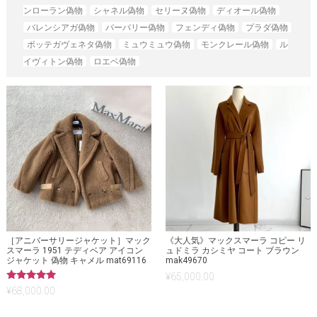
ンローラン偽物
シャネル偽物
セリーヌ偽物
ディオール偽物
バレンシアガ偽物
バーバリー偽物
フェンディ偽物
プラダ偽物
ボッテガヴェネタ偽物
ミュウミュウ偽物
モンクレール偽物
ル
イヴィトン偽物
ロエベ偽物
［アニバーサリージャケット］マック
《大人気》マックスマーラ コピー リ
スマーラ 1951 テディベア アイコン
ュドミラ カシミヤ コート ブラウン
ジャケット 偽物 キャメル mat69116
mak49670
¥
65,000.00
5段階中
¥
68,000.00
5.00
の評価