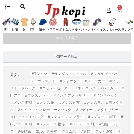
0
ホーム
/
服
/ マックスマーラ
マックスマーラ
靴
財布
服
時計
帽子
マフラー
ボトムス
ベルト
バッグ
ネクタイ
スマホケース
サングラ
カテゴリ選択
旬ワード商品
#Tシャツ
#サンダル・ミュール
#ショルダーバッ
タグ:
グ・ポシェット
#ジャケット
#スニーカー
#ダウン
#トートバッグ
#ニット・セーター
#ネックレス
#パーカー
#
ピアス
#ブレスレット
#メンズ アクセサリー
#メンズバック
#メンズ 時計
#メンズ 服
#メンズ財布
#メンズ 靴
#モノグラ
ム
#ルイヴィトン レディースバッグ
#レディース アクセサリー
#レディース バッグ
#レディース マフラー
#レディース 帽子
#
レディース 服
#レディース 財布
#レディース 靴
#指輪・リン
グ
#長財布
エルメス偽物
クロムハーツ偽物
グッチ偽物
サ