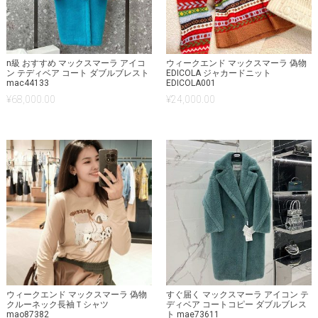
n級 おすすめ マックスマーラ アイコ
ウィークエンド マックスマーラ 偽物
ン テディベア コート ダブルブレスト
EDICOLA ジャカードニット
mac44133
EDICOLA001
¥
68,000.00
¥
24,000.00
ウィークエンド マックスマーラ 偽物
すぐ届く マックスマーラ アイコン テ
クルーネック長袖Ｔシャツ
ディベア コートコピー ダブルブレス
mao87382
ト mae73611