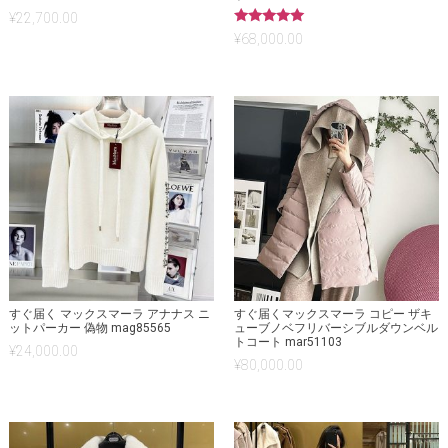
¥
22,700.00
5段階中
¥
68,000.00
5.00
の評価
すぐ届く マックスマーラ アナナス ニ
すぐ届くマックスマーラ コピー ザキ
ットパーカー 偽物 mag85565
ューブノベフリバーシブルダウンベル
トコート mar51103
¥
24,000.00
¥
80,000.00