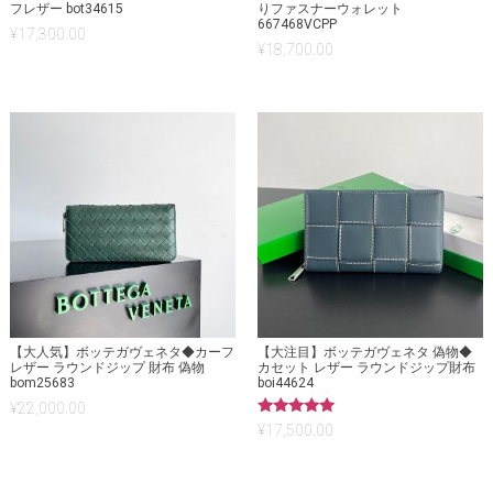
フレザー bot34615
りファスナーウォレット
667468VCPP
¥
17,300.00
¥
18,700.00
【大人気】ボッテガヴェネタ◆カーフ
【大注目】ボッテガヴェネタ 偽物◆
レザー ラウンドジップ 財布 偽物
カセット レザー ラウンドジップ財布
bom25683
boi44624
¥
22,000.00
5段階中
¥
17,500.00
5.00
の評価