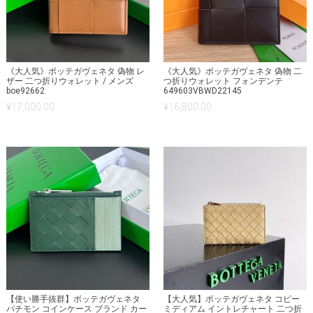
《大人気》ボッテガヴェネタ 偽物 レ
《大人気》ボッテガヴェネタ 偽物 二
ザー 二つ折りウォレット / メンズ
つ折りウォレット フォンデンテ
boe92662
649603VBWD22145
¥
17,000.00
¥
16,800.00
【使い勝手抜群】ボッテガヴェネタ
【大人気】ボッテガヴェネタ コピー
パチモン コインケース ブランド カー
ミディアム イントレチャート 二つ折