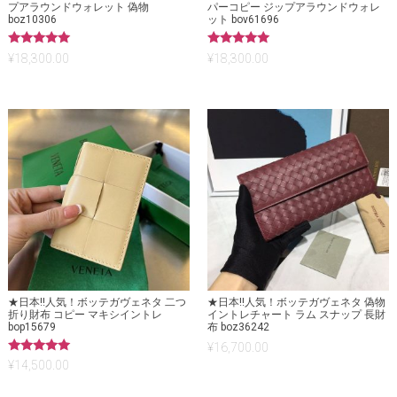
プアラウンドウォレット 偽物
パーコピー ジップアラウンドウォレ
boz10306
ット bov61696
5段階中
5段階中
¥
18,300.00
¥
18,300.00
5.00
5.00
の評価
の評価
★日本!!人気！ボッテガヴェネタ 二つ
★日本!!人気！ボッテガヴェネタ 偽物
折り財布 コピー マキシイントレ
イントレチャート ラム スナップ 長財
bop15679
布 boz36242
¥
16,700.00
5段階中
¥
14,500.00
5.00
の評価