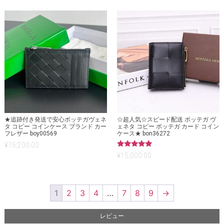
★追跡付き発送で安心ボッテガヴェネ
☆超人気☆スピード配送 ボッテガ ヴ
タ コピー コインケース ブランド カー
ェネタ コピー ボッテガ カード コイン
フレザー boy00569
ケース★ bon36272
¥
15,200.00
5段階中
¥
15,000.00
5.00
の評価
1
2
3
4
…
7
8
9
→
レビュー