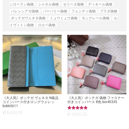
ンローラン偽物
シャネル偽物
セリーヌ偽物
ディオール偽物
バレンシアガ偽物
バーバリー偽物
フェンディ偽物
プラダ偽物
ボッテガヴェネタ偽物
ミュウミュウ偽物
モンクレール偽物
ル
イヴィトン偽物
ロエベ偽物
《大人気》ボッテガ ヴェネタ N級品
《大人気》ボッテガ 偽物 ファスナー
コインパース付きロングウォレッ
付きコインパース 8色 bor45335
bob60611
¥
26,400.00
5段階中
¥
14,800.00
5.00
の評価