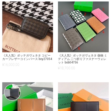
《大人気》ボッテガヴェネタ コピー
《大人気》ボッテガヴェネタ 偽物 ミ
カーフレザーコインパース boy27054
ディアム 二つ折りファスナーウォレ
ット bob04756
¥
16,000.00
¥
18,700.00