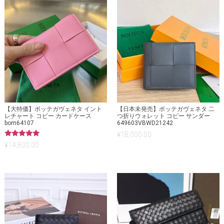
【大特価】ボッテガヴェネタ イント
【日本未発売】ボッテガヴェネタ 二
レチャート コピー カードケース
つ折りウォレット コピー サンダー
bom64107
649603VBWD21242
¥
18,000.00
5段階中
¥
14,800.00
5.00
の評価