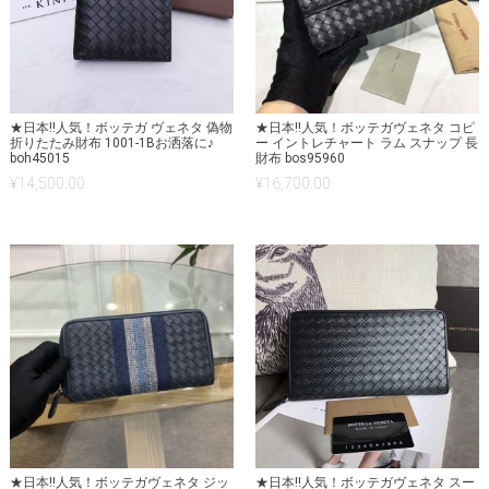
★日本!!人気！ボッテガ ヴェネタ 偽物
★日本!!人気！ボッテガヴェネタ コピ
折りたたみ財布 1001-1Bお洒落に♪
ー イントレチャート ラム スナップ 長
boh45015
財布 bos95960
¥
14,500.00
¥
16,700.00
★日本!!人気！ボッテガヴェネタ ジッ
★日本!!人気！ボッテガヴェネタ スー