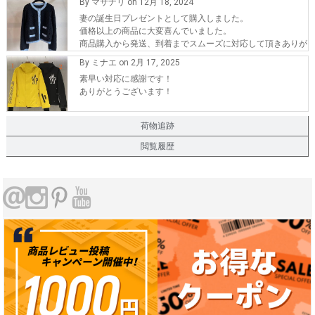
By マサナリ on 12月 18, 2024
妻の誕生日プレゼントとして購入しました。
価格以上の商品に大変喜んでいました。
商品購入から発送、到着までスムーズに対応して頂きありが
とうございます。
By ミナエ on 2月 17, 2025
また、機会が有れば購入したいです。
素早い対応に感謝です！
ありがとうございます！
荷物追跡
閲覧履歴