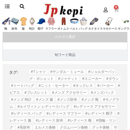
0
ホーム
/
財布
/ ボッテガヴェネタ
ボッテガヴェネタ
靴
財布
服
時計
帽子
マフラー
ボトムス
ベルト
バッグ
ネクタイ
スマホケース
サングラ
カテゴリ選択
旬ワード商品
#Tシャツ
#サンダル・ミュール
#ショルダーバッ
タグ:
グ・ポシェット
#ジャケット
#スニーカー
#ダウン
#トートバッグ
#ニット・セーター
#ネックレス
#パーカー
#
ピアス
#ブレスレット
#メンズ アクセサリー
#メンズバック
#メンズ 時計
#メンズ 服
#メンズ財布
#メンズ 靴
#モノグラ
ム
#ルイヴィトン レディースバッグ
#レディース アクセサリー
#レディース バッグ
#レディース マフラー
#レディース 帽子
#
レディース 服
#レディース 財布
#レディース 靴
#指輪・リン
グ
#長財布
エルメス偽物
クロムハーツ偽物
グッチ偽物
サ