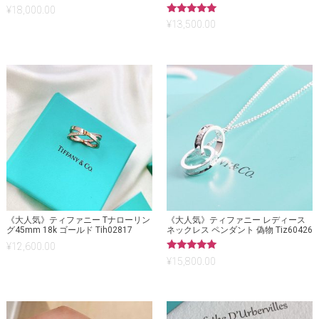
¥
18,000.00
5段階中
¥
13,500.00
5.00
の評価
《大人気》ティファニー Tナローリン
《大人気》ティファニー レディース
グ45mm 18k ゴールド Tih02817
ネックレス ペンダント 偽物 Tiz60426
¥
12,600.00
5段階中
¥
15,800.00
5.00
の評価