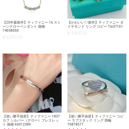
【25年最新作】ティファニー 16 スト
【かわいい♡新作】ティファニー ダ
ーンナローペンダント 偽物
イヤモンド リング コピー Tis37161
74038050
¥
13,800.00
¥
16,800.00
【使い勝手抜群】ティファニー 1837
【使い勝手抜群】ティファニー コピ
カフ シルバー（ナロー）ブレスレッ
ー ラブスタック リング 指輪
ト 偽物 60012389
70878577