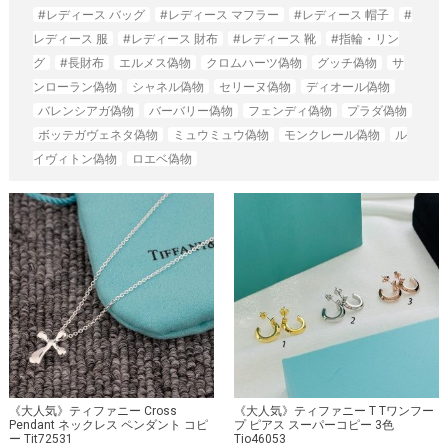
#レディース バッグ
#レディース マフラー
#レディース 帽子
#
レディース 服
#レディース 財布
#レディース 靴
#指輪・リン
グ
#長財布
エルメス偽物
クロムハーツ偽物
グッチ偽物
サ
ンローラン偽物
シャネル偽物
セリーヌ偽物
ディオール偽物
バレンシアガ偽物
バーバリー偽物
フェンディ偽物
プラダ偽物
ボッテガヴェネタ偽物
ミュウミュウ偽物
モンクレール偽物
ル
イヴィトン偽物
ロエベ偽物
《大人気》ティファニー Cross
《大人気》ティファニー T Tワンフー
Pendant ネックレス ペンダント コピ
プ ピアス スーパーコピー 3色
ー Tit72531
Tio46053