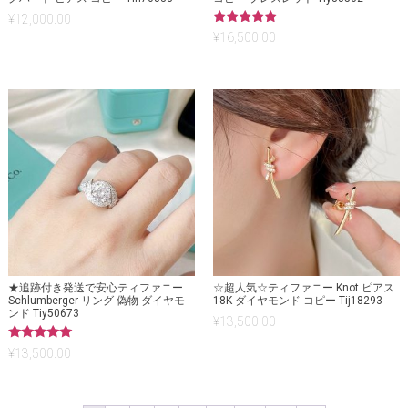
¥
12,000.00
5段階中
¥
16,500.00
5.00
の評価
★追跡付き発送で安心ティファニー
☆超人気☆ティファニー Knot ピアス
Schlumberger リング 偽物 ダイヤモ
18K ダイヤモンド コピー Tij18293
ンド Tiy50673
¥
13,500.00
5段階中
¥
13,500.00
5.00
の評価