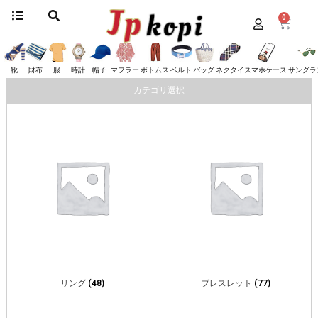
0
ホーム
/
アクセサリー
/ ティファニー
ティファニー
靴
財布
服
時計
帽子
マフラー
ボトムス
ベルト
バッグ
ネクタイ
スマホケース
サングラ
カテゴリ選択
リング
(48)
ブレスレット
(77)