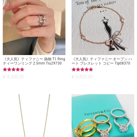
《大人気》ティファニー 偽物 T1 Ring
《大人気》ティファニー.オープン ハ
ティーワンリング 2.5mm Tiu29730
ート ブレスレット コピー Tip08370
5段階中
5段階中
¥
13,000.00
¥
15,800.00
5.00
5.00
の評価
の評価