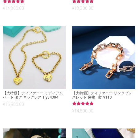
5段階中
5段階中
¥
14,300.00
¥
13,300.00
5.00
5.00
の評価
の評価
【大特価】ティファニー ミディアム
【大特価】ティファニー リンクブレ
ハート タグ ネックレス Tiy34304
スレット 偽物 Tib19110
¥
15,800.00
5段階中
¥
14,800.00
5.00
の評価