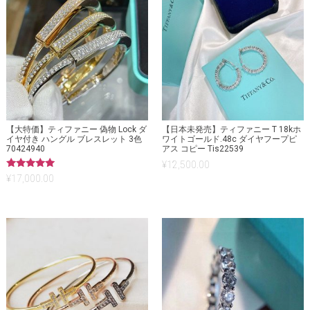
【大特価】ティファニー 偽物 Lock ダ
【日本未発売】ティファニー T 18kホ
イヤ付き ハングル ブレスレット 3色
ワイトゴールド.48c ダイヤフープピ
70424940
アス コピー Tis22539
¥
12,500.00
5段階中
¥
17,000.00
5.00
の評価