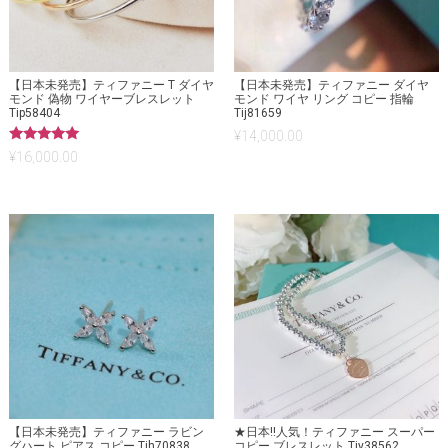
【日本未発売】ティファニー T ダイヤ
【日本未発売】ティファニー ダイヤ
モンド 偽物 ワイヤーブレスレット
モンド ワイヤ リング コピー 指輪
Tip58404
Tij81659
¥
14,000.00
5段階中
¥
16,000.00
5.00
の評価
【日本未発売】ティファニー ラビン
★日本!!人気！ティファニー スーパー
グハート ピアス コピー Tih70838
コピー ブレスレット Tiy38562