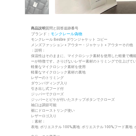
商品説明
質問と回答
追跡番号
ブランド：
モンクレール偽物
モンクレール Besbre ダウンジャケット コピー
メンズファッション » アウター・ジャケット » アウターその他
：説明：
保温性はそのままに、マイクロシック素材を使用した軽量で機能
ーが特徴です。さりげないレザー素材のトリミングで仕上げて
軽量なマイクロシック素材を使用
軽量なマイクロシック素材の裏地
レザーのトリミング
ダウンパディング入り
引き出し式フード付
ジッパーでクローズ
ジッパーとピケが付いたスナップボタンでクローズ
袖口は調節可能
裾にドローストリング使い
レザーロゴ入り
：素材：
表地: ポリエステル 100%;裏地: ポリエステル 100%;フード裏地: 