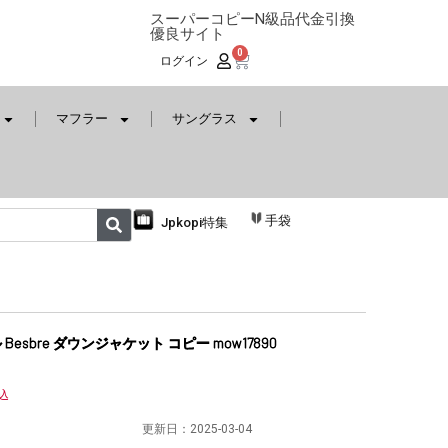
スーパーコピーN級品代金引換
優良サイト
0
ログイン
マフラー
サングラス
手袋
Jpkopi特集
esbre ダウンジャケット コピー mow17890
込
更新日：
2025-03-04