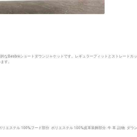
的なBesbreショートダウンジャケットです。レギュラーフィットとストレートカ
います。
ポリエステル 100%;フード部分: ポリエステル 100%;皮革装飾部分: 牛 革 ;詰物: ダウン 