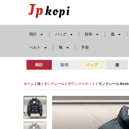
時計
バッグ
財布
服
ベルト
靴
手袋
時計
財布
バッグ
服
ホーム
/
服
/
モンクレール
/
ダウンジャケット
/ モンクレール Bes