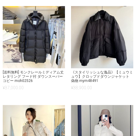
[送料無料] モンクレールミディアム丈
《スタイリッシュな逸品》【ミュウミ
レタリング フード付 ダウンスーパー
ュウ】クロップドダウンジャケット
コピー moh02526
偽物 mym48491
¥
37,000.00
¥
38,900.00