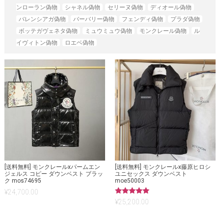
ンローラン偽物
シャネル偽物
セリーヌ偽物
ディオール偽物
バレンシアガ偽物
バーバリー偽物
フェンディ偽物
プラダ偽物
ボッテガヴェネタ偽物
ミュウミュウ偽物
モンクレール偽物
ル
イヴィトン偽物
ロエベ偽物
[送料無料] モンクレールxパームエン
[送料無料] モンクレールx藤原ヒロシ
ジェルス コピー ダウンベスト ブラッ
ユニセックス ダウンベスト
ク mos74695
moe50003
¥
24,700.00
5段階中
¥
25,200.00
5.00
の評価