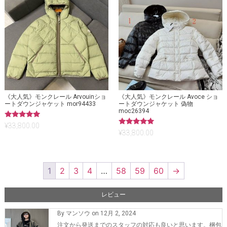
《大人気》モンクレール Arvouinショ
《大人気》モンクレール Avoce ショ
ートダウンジャケット mor94433
ートダウンジャケット 偽物
moc26394
5段階中
¥
33,800.00
5.00
5段階中
¥
33,800.00
の評価
5.00
の評価
1
2
3
4
…
58
59
60
→
レビュー
By マンソウ on 12月 2, 2024
注文から発送までのスタッフの対応も良いと思います。梱包