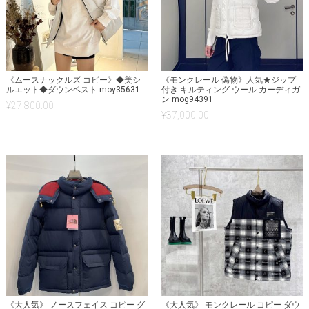
《ムースナックルズ コピー》◆美シ
《モンクレール 偽物》人気★ジップ
ルエット◆ダウンベスト moy35631
付き キルティング ウール カーディガ
ン mog94391
¥
27,800.00
¥
37,000.00
《大人気》 ノースフェイス コピー グ
《大人気》 モンクレール コピー ダウ