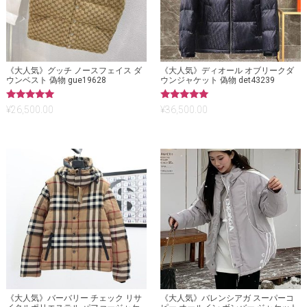
《大人気》グッチ ノースフェイス ダ
《大人気》ディオール オブリークダ
ウンベスト 偽物 gue19628
ウンジャケット 偽物 det43239
5段階中
5段階中
¥
26,500.00
¥
36,500.00
5.00
5.00
の評価
の評価
《大人気》バーバリー チェック リサ
《大人気》バレンシアガ スーパーコ