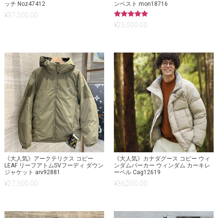
ッチ Noz47412
ンベスト mon18716
¥
37,500.00
5段階中
¥
25,000.00
5.00
の評価
《大人気》アークテリクス コピー
《大人気》カナダグース コピー ウィ
LEAF リーフアトムSVフーディ ダウン
ンダムパーカー ウィンダム カーキレ
ジャケット arv92881
ーベル Cag12619
¥
27,500.00
¥
36,200.00