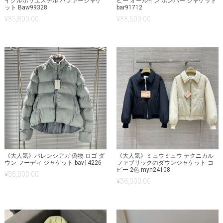
イクルポリエステル パファージャケ
ピー オールイン ボンバー ジャケット
ット Baw99328
bar91712
¥
35,800.00
¥
33,500.00
《大人気》バレンシアガ 偽物 ロゴ ダ
《大人気》ミュウミュウ テクニカル
ウン フーディ ジャケット bav14226
ファブリックのダウンジャケット コ
ピー 2色 myn24108
¥
35,000.00
¥
36,000.00