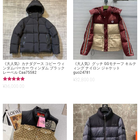
《大人気》カナダグース コピー ウィ
《大人気》グッチ GGモチーフ キルテ
ンダムパーカー ウィンダム ブラック
ィング ナイロン ジャケット
レーベル Caa75582
guo24781
¥
32,800.00
5段階中
¥
36,000.00
5.00
の評価