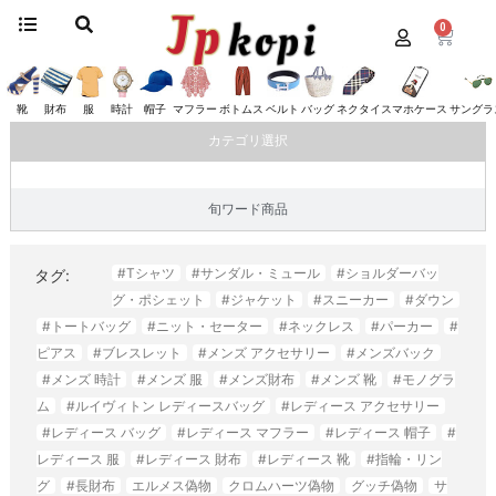
0
ホーム
/ “#ダウン”にタグ付けされた商品
#ダウン
靴
財布
服
時計
帽子
マフラー
ボトムス
ベルト
バッグ
ネクタイ
スマホケース
サングラ
カテゴリ選択
旬ワード商品
#Tシャツ
#サンダル・ミュール
#ショルダーバッ
タグ:
グ・ポシェット
#ジャケット
#スニーカー
#ダウン
#トートバッグ
#ニット・セーター
#ネックレス
#パーカー
#
ピアス
#ブレスレット
#メンズ アクセサリー
#メンズバック
#メンズ 時計
#メンズ 服
#メンズ財布
#メンズ 靴
#モノグラ
ム
#ルイヴィトン レディースバッグ
#レディース アクセサリー
#レディース バッグ
#レディース マフラー
#レディース 帽子
#
レディース 服
#レディース 財布
#レディース 靴
#指輪・リン
グ
#長財布
エルメス偽物
クロムハーツ偽物
グッチ偽物
サ