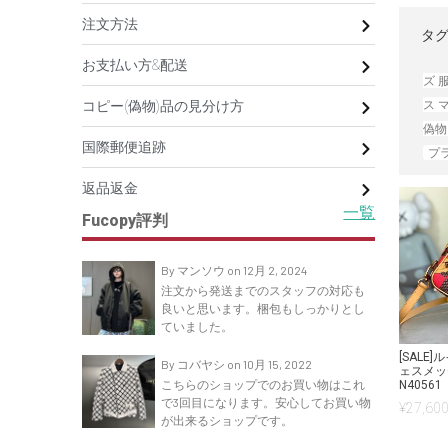
注文方法
タグ
お支払い方&配送
ズ 
ス 
コピー(偽物)品の見分け方
偽物
国際郵便追跡
プ
返品返金
一覧
Fucopy評判
By マンソウ on 12月 2, 2024
注文から発送までのスタッフの対応も
良いと思います。梱包もしっかりとし
ていました。
[SALE
By コバヤシ on 10月 15, 2022
ェスメッ
こちらのショップでのお買い物はこれ
N40561
で3回目になります。安心してお買い物
¥
27,600
が出来るショップです。