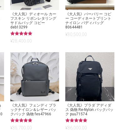
《大人気》ディオール カー
《大人気》バーバリー コピ
ュ
フスキン リボンレタリング
ー コーディネートプリント
サドルバッグ コピー
ナイロン パディバッグ
deb13299
80644481
¥
30,500.00
5段階中
¥
28,400.00
5.00
の評価
偽
《大人気》フェンディ ブラ
《大人気》プラダ アディダ
ク
ックナイロン＆レザー バッ
ス 偽物 Re-Nylon バックパッ
0
クパック 偽物 fes47966
ク puu71574
5段階中
5段階中
¥
35,700.00
¥
36,000.00
5.00
5.00
の評価
の評価