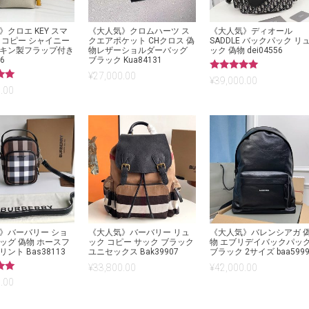
クロエ KEY スマ
《大人気》クロムハーツ ス
《大人気》ディオール
 コピー シャイニー
クエアポケット CHクロス 偽
SADDLE バックパック リ
キン製フラップ付き
物レザーショルダーバッグ
ック 偽物 dei04556
6
ブラック Kua84131
¥
27,000.00
5段階中
¥
39,000.00
5.00
.00
の評価
》バーバリー ショ
《大人気》バーバリー リュ
《大人気》バレンシアガ 
ッグ 偽物 ホースフ
ック コピー サック ブラック
物 エブリデイバックパッ
ント Bas38113
ユニセックス Bak39907
ブラック 2サイズ baa5999
¥
33,800.00
¥
42,000.00
.00