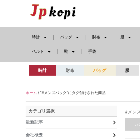
時計
バッグ
財布
服
ベルト
靴
手袋
時計
財布
バッグ
服
ホーム
/ “#メンズバック”にタグ付けされた商品
カテゴリ選択
#メン
最新記事
カ
会社概要