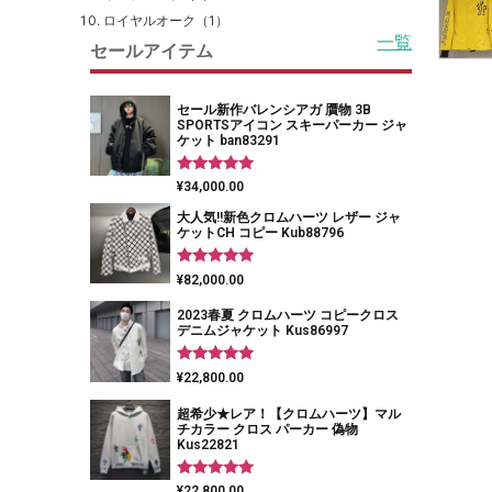
ロイヤルオーク（1）
一覧
セールアイテム
セール新作バレンシアガ 贋物 3B
SPORTSアイコン スキーパーカー ジャ
ケット ban83291
5段階中
¥
34,000.00
5.00
の評価
大人気!!新色クロムハーツ レザー ジャ
ケットCH コピー Kub88796
5段階中
¥
82,000.00
5.00
の評価
2023春夏 クロムハーツ コピークロス
デニムジャケット Kus86997
5段階中
¥
22,800.00
5.00
の評価
超希少★レア！【クロムハーツ】マル
チカラー クロス パーカー 偽物
Kus22821
5段階中
¥
22,800.00