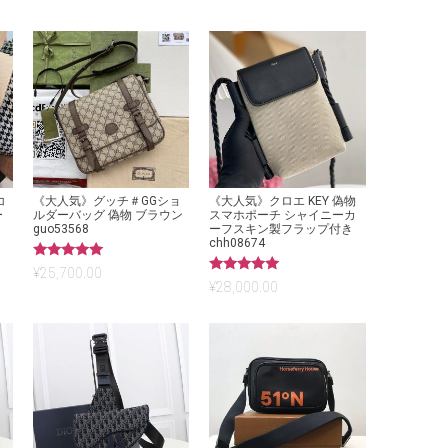
コ
《大人気》グッチ＃GGショ
《大人気》クロエ KEY 偽物
ー
ルダーバッグ 偽物 ブラウン
スマホポーチ シャイニーカ
guo53568
ーフスキン製フラップ付き
chh08674
5段階中
¥
25,700.00
5.00
5段階中
¥
28,000.00
の評価
5.00
の評価