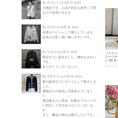
By カツヒト on 2月 27, 2023
大満足です。お店の対応も素早く丁寧
なので信用できます。
By カズナ on 10月 16, 2024
何度かリピートして購入しています。
品揃えが良く買い物しやすいです。
By ワカコ on 2月 17, 2025
《トレン
スーツケ
商品すぐに届きました。梱包もきれい
ン 55 キ
です。
¥
85,300
ありがとうございました。
By マサナリ on 12月 18, 2024
妻の誕生日プレゼントとして購入しま
した。
価格以上の商品に大変喜んでいまし
た。
商品購入から発送、到着までスムーズ
に対応して頂きありがとうございま
す。
また、機会が有れば購入したいです。