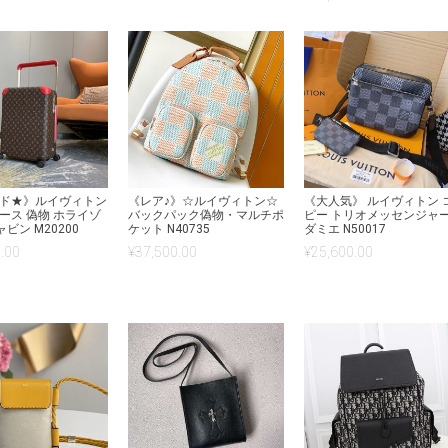
5.00
の評価
ド★》​ルイヴィトン
《レア♪》☆ルイヴィトン☆
《大人気》 ルイヴィトン 
ース 偽物 ホライゾ
バックパック偽物・マルチポ
ピー トリオメッセンジャ
ャビン M20200
ケット N40735
ダミエ N50017
.00
¥
37,500.00
¥
25,600.00