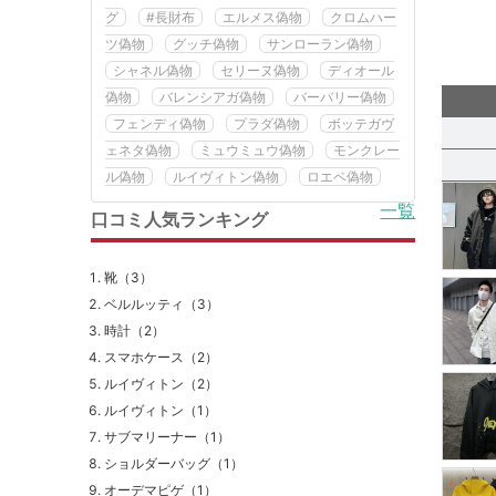
グ
#長財布
エルメス偽物
クロムハー
ツ偽物
グッチ偽物
サンローラン偽物
シャネル偽物
セリーヌ偽物
ディオール
偽物
バレンシアガ偽物
バーバリー偽物
フェンディ偽物
プラダ偽物
ボッテガヴ
ェネタ偽物
ミュウミュウ偽物
モンクレー
ル偽物
ルイヴィトン偽物
ロエベ偽物
一覧
口コミ人気ランキング
靴（3）
ベルルッティ（3）
時計（2）
スマホケース（2）
ルイヴィトン（2）
ルイヴィトン（1）
サブマリーナー（1）
ショルダーバッグ（1）
オーデマピゲ（1）