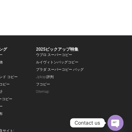
ング
2025ピックアップ特集
ー
ウブロ スーパーコピー
物
ルイヴィトンバッグコピー
プラダ スーパーコピー バッグ
ランド コピー
Jpkopi評判
コピー
フコピー
計
Sitemap
ーコピー
ー
布
Contact us
良サイト!