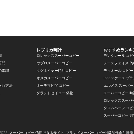
レプリカ時計
おすすめランキ
識
ロレックススーパーコピー
モンクレール コピ
質問
ウブロスーパーコピー
ノースフェイス 偽
の常識
タグホイヤー時計コピー
ディオール コピー
オメガスーパーコピー
iphoneケース ブ
入れ方法
オーデマピゲ コピー
エルメス スーパー
表
グランドセイコー 偽物
スーパーコピー 時
ロレックススーパ
クロムハーツ コピ
スーパーコピー 財
-2025
スーパー
コピー
信用できるサイト,
ブランド
スーパーコピー
N級品代金引換優