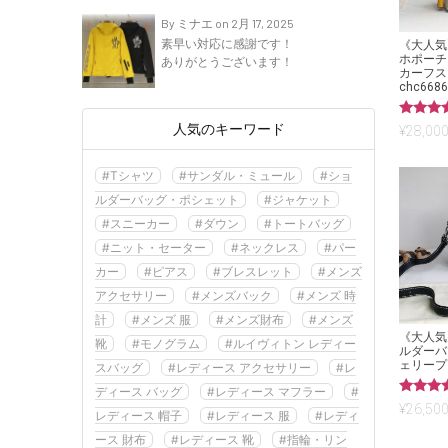
By ミナエ on 2月 17, 2025
素早い対応に感謝です！
《大人気》
ホポーチ
ありがとうございます！
カーフス
chc6686
人気のキーワード
5段階中
¥
28,000
5.00
の評価
#Tシャツ
#サンダル・ミュール
#ショ
ルダーバッグ・ポシェット
#ジャケット
#スニーカー
#ダウン
#トートバッグ
#ニット・セーター
#ネックレス
#パー
カー
#ピアス
#ブレスレット
#メンズ
アクセサリー
#メンズバック
#メンズ 時
計
#メンズ 服
#メンズ財布
#メンズ
《大人気
靴
#モノグラム
#ルイヴィトン レディー
ルダーバ
ェリープリ
スバッグ
#レディース アクセサリー
#レ
ディース バッグ
#レディース マフラー
#
5段階中
¥
26,500
レディース 帽子
#レディース 服
#レディ
5.00
の評価
ース 財布
#レディース 靴
#指輪・リン