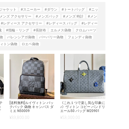
#ジャケット
#スニーカー
#ダウン
#トートバッグ
#ニッ
#メンズ アクセサリー
#メンズバック
#メンズ 時計
#メン
#レディース アクセサリー
#レディース バッグ
#レディー
靴
#指輪・リング
#長財布
エルメス偽物
クロムハーツ
物
バレンシアガ偽物
バーバリー偽物
フェンディ偽物
ィトン偽物
ロエベ偽物
テ
[送料無料]ルイヴィトン バッ
《これ１つで楽し気な印象に
コ
クパック 偽物 キャンパス ダ
♪》ヴィトン コピー バンドリ
ダ
ミエ N50009
エール50 バッグ M20901
3
¥
33,800.00
¥
53,000.00