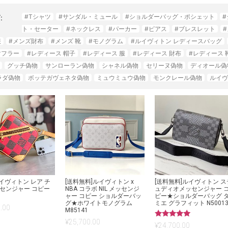
#Tシャツ
#サンダル・ミュール
#ショルダーバッグ・ポシェット
:
ト・セーター
#ネックレス
#パーカー
#ピアス
#ブレスレット
服
#メンズ財布
#メンズ 靴
#モノグラム
#ルイヴィトン レディースバッグ
マフラー
#レディース 帽子
#レディース 服
#レディース 財布
#レディース 
グッチ偽物
サンローラン偽物
シャネル偽物
セリーヌ偽物
ディオール偽
ラダ偽物
ボッテガヴェネタ偽物
ミュウミュウ偽物
モンクレール偽物
ルイヴ
]ルイヴィトン レア チ
[送料無料]ルイヴィトン x
[送料無料]ルイヴィトン ス
センジャー コピー
NBA コラボ NIL メッセンジ
ュディオメッセンジャー 
ャー コピー ショルダーバッ
ピー★ショルダーバッグ 
グ★ホワイトモノグラム
ミエ グラフィット N5001
.00
M85141
¥
25,700.00
5段階中
¥
24,700.00