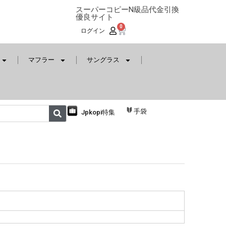
スーパーコピーN級品代金引換
優良サイト
0
ログイン
マフラー
サングラス
手袋
Jpkopi特集