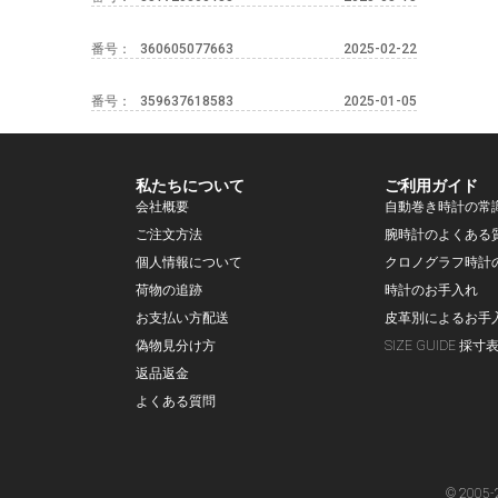
番号：
360605077663
2025-02-22
番号：
359637618583
2025-01-05
私たちについて
ご利用ガイド
会社概要
自動巻き時計の常
ご注文方法
腕時計のよくある
個人情報について
クロノグラフ時計
荷物の追跡
時計のお手入れ
お支払い方配送
皮革別によるお手
偽物見分け方
SIZE GUIDE 採寸
返品返金
よくある質問
© 2005