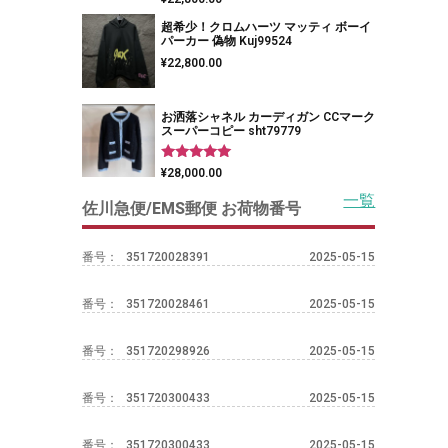
5.00
の評価
超希少！クロムハーツ マッティ ボーイ
パーカー 偽物 Kuj99524
¥
22,800.00
お洒落シャネル カーディガン CCマーク
スーパーコピー sht79779
5段階中
¥
28,000.00
5.00
の評価
一覧
佐川急便/EMS郵便 お荷物番号
番号：
351720028391
2025-05-15
番号：
351720028461
2025-05-15
番号：
351720298926
2025-05-15
番号：
351720300433
2025-05-15
番号：
351720300433
2025-05-15