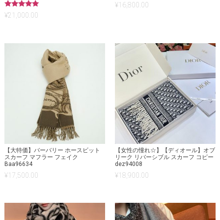
¥
16,800.00
5段階中
¥
21,000.00
5.00
の評価
【大特価】バーバリー ホースビット
【女性の憧れ☆】【ディオール】オブ
スカーフ マフラー フェイク
リーク リバーシブル スカーフ コピー
Baa96634
dez94008
¥
17,500.00
¥
18,900.00