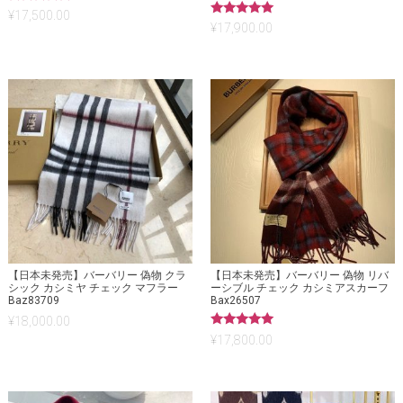
5段階中
¥
17,500.00
5.00
5段階中
¥
17,900.00
の評価
5.00
の評価
【日本未発売】バーバリー 偽物 クラ
【日本未発売】バーバリー 偽物 リバ
シック カシミヤ チェック マフラー
ーシブル チェック カシミアスカーフ
Baz83709
Bax26507
¥
18,000.00
5段階中
¥
17,800.00
5.00
の評価