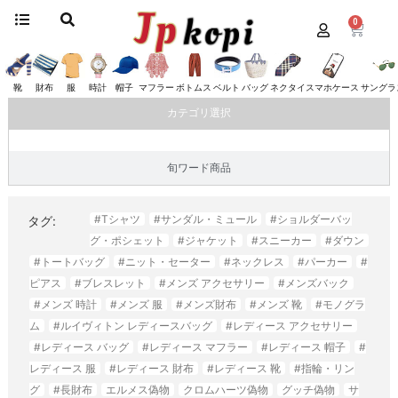
0
ホーム
/
“#レディース マフラー”にタグ付けされた商品
/ ページ 3
#レディース マフラー
靴
財布
服
時計
帽子
マフラー
ボトムス
ベルト
バッグ
ネクタイ
スマホケース
サングラ
カテゴリ選択
旬ワード商品
#Tシャツ
#サンダル・ミュール
#ショルダーバッ
タグ:
グ・ポシェット
#ジャケット
#スニーカー
#ダウン
#トートバッグ
#ニット・セーター
#ネックレス
#パーカー
#
ピアス
#ブレスレット
#メンズ アクセサリー
#メンズバック
#メンズ 時計
#メンズ 服
#メンズ財布
#メンズ 靴
#モノグラ
ム
#ルイヴィトン レディースバッグ
#レディース アクセサリー
#レディース バッグ
#レディース マフラー
#レディース 帽子
#
レディース 服
#レディース 財布
#レディース 靴
#指輪・リン
グ
#長財布
エルメス偽物
クロムハーツ偽物
グッチ偽物
サ