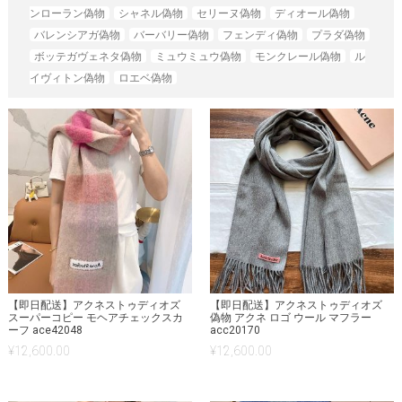
ンローラン偽物
シャネル偽物
セリーヌ偽物
ディオール偽物
バレンシアガ偽物
バーバリー偽物
フェンディ偽物
プラダ偽物
ボッテガヴェネタ偽物
ミュウミュウ偽物
モンクレール偽物
ル
イヴィトン偽物
ロエベ偽物
【即日配送】アクネストゥディオズ
【即日配送】アクネストゥディオズ
スーパーコピー モヘアチェックスカ
偽物 アクネ ロゴ ウール マフラー
ーフ ace42048
acc20170
¥
12,600.00
¥
12,600.00