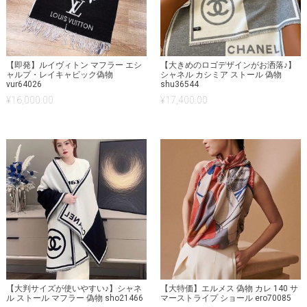
【即発】ルイヴィトン マフラー エシ
【大きめのロゴデザインがお洒落♪】
ャルプ・レイキャビック偽物
シャネル カシミア ストール 偽物
vur64026
shu36544
¥
16,000.00
¥
17,400.00
【大判サイズが使いやすい♪】シャネ
【大特価】エルメス 偽物 カレ 140 サ
ル ストール マフラー 偽物 sho21466
マーストライプ ショール ero70085