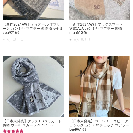
【新作2024AW】ディオール オブリ
【新作2024AW】マックスマーラ
ーク カシミヤ マフラー 偽物 タッセル
WSCALA カシミヤ マフラー 偽物
deu92160
man61346
¥
19,500.00
¥
18,900.00
【日本未発売】グッチ GGジャカード
【日本未発売】バーバリー コピー ク
偽物 ウール スカーフ gub34637
ラシック カシミヤ チェック マフラー
Bad06108