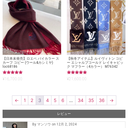
【日本未発売】ロエベ バイカラー ス
【秋冬アイテム】ルイヴィトン コピ
カーフ コピー (ウール&カシミヤ)
ー エシャルプコールド レイキャビッ
loc68186
ク マフラー（4カラー） M76342
5段階中
5段階中
¥
16,700.00
¥
21,600.00
5.00
5.00
の評価
の評価
←
1
2
3
4
5
6
…
34
35
36
→
レビュー
By マンソウ on 12月 2, 2024