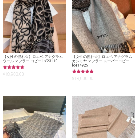
【女性の憧れ☆】ロエベ アナグラム
【女性の憧れ☆】ロエベ アナグラム
ウール マフラー コピー lof23110
カシミヤ マフラー スーパーコピー
loe14925
5段階中
¥
18,900.00
5.00
5段階中
¥
18,000.00
の評価
5.00
の評価