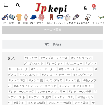
0
ホーム
/ “#レディース 帽子”にタグ付けされた商品
#レディース 帽子
靴
財布
服
時計
帽子
マフラー
ボトムス
ベルト
バッグ
ネクタイ
スマホケース
サングラ
カテゴリ選択
旬ワード商品
#Tシャツ
#サンダル・ミュール
#ショルダーバッ
タグ:
グ・ポシェット
#ジャケット
#スニーカー
#ダウン
#トートバッグ
#ニット・セーター
#ネックレス
#パーカー
#
ピアス
#ブレスレット
#メンズ アクセサリー
#メンズバック
#メンズ 時計
#メンズ 服
#メンズ財布
#メンズ 靴
#モノグラ
ム
#ルイヴィトン レディースバッグ
#レディース アクセサリー
#レディース バッグ
#レディース マフラー
#レディース 帽子
#
レディース 服
#レディース 財布
#レディース 靴
#指輪・リン
グ
#長財布
エルメス偽物
クロムハーツ偽物
グッチ偽物
サ