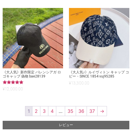
《大人気》新作限定 バレンシアガ ロ
《大人気♪》​ルイヴィトン キャップ コ
ゴキャップ 偽物 bae28139
ピー・SINCE 1854 vuj95285
¥
13,300.00
5段階中
¥
12,000.00
5.00
の評価
1
2
3
4
…
35
36
37
→
レビュー