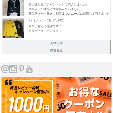
妻の誕生日プレゼントとして購入しました。
価格以上の商品に大変喜んでいました。
商品購入から発送、到着までスムーズに対応して頂きありが
とうございます。
By ミナエ on 2月 17, 2025
また、機会が有れば購入したいです。
素早い対応に感謝です！
ありがとうございます！
荷物追跡
閲覧履歴