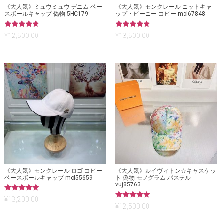
《大人気》ミュウミュウ デニム ベー
《大人気》モンクレール ニットキャ
スボールキャップ 偽物 5HC179
ップ・ビーニー コピー mol67848
5段階中
5段階中
¥
12,500.00
¥
13,500.00
5.00
5.00
の評価
の評価
《大人気》モンクレール ロゴ コピー
《大人気》ルイヴィトン☆キャスケッ
ベースボールキャップ mol55659
ト 偽物 モノグラム パステル
vuj85763
5段階中
¥
13,200.00
5.00
5段階中
¥
12,500.00
の評価
5.00
の評価