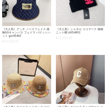
《大人気》グッチ ノースフェイス 偽
《大人気》シャネル ココマーク 偽物
物GGキャンバス フェドラ バゲットハ
ニット帽 shl54892
ット gur45460
¥
13,000.00
¥
14,000.00