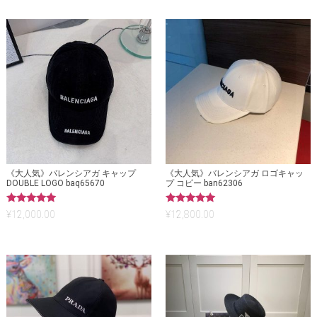
《大人気》バレンシアガ キャップ
《大人気》バレンシアガ ロゴキャッ
DOUBLE LOGO baq65670
プ コピー ban62306
5段階中
5段階中
¥
12,000.00
¥
12,800.00
5.00
5.00
の評価
の評価