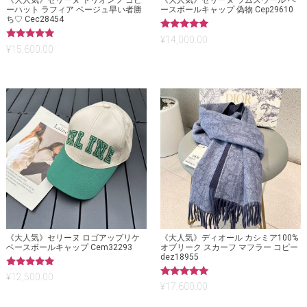
《大人気》セリーヌ トリオンフ コピ
《大人気》セリーヌ ラムズウール ベ
ーハット ラフィア ベージュ早い者勝
ースボールキャップ 偽物 Cep29610
ち♡ Cec28454
5段階中
¥
14,000.00
5.00
5段階中
¥
15,600.00
の評価
5.00
の評価
《大人気》セリーヌ ロゴアップリケ
《大人気》ディオール カシミア100%
ベースボールキャップ Cem32293
オブリーク スカーフ マフラー コピー
dez18955
5段階中
¥
12,500.00
5.00
5段階中
¥
17,600.00
の評価
5.00
の評価