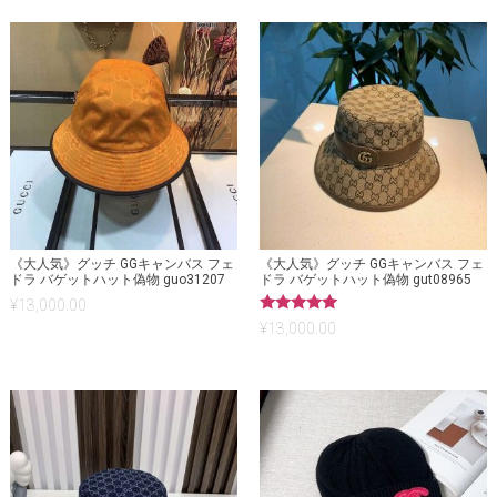
《大人気》グッチ GGキャンバス フェ
《大人気》グッチ GGキャンバス フェ
ドラ バゲットハット偽物 guo31207
ドラ バゲットハット偽物 gut08965
¥
13,000.00
5段階中
¥
13,000.00
5.00
の評価