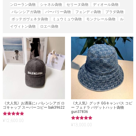
ンローラン偽物
シャネル偽物
セリーヌ偽物
ディオール偽物
バレンシアガ偽物
バーバリー偽物
フェンディ偽物
プラダ偽物
ボッテガヴェネタ偽物
ミュウミュウ偽物
モンクレール偽物
ル
イヴィトン偽物
ロエベ偽物
《大人気》お洒落に♪ バレンシアガ ロ
《大人気》グッチ GGキャンバス コピ
ゴキャップ スーパーコピー bak39622
ー フェドラ バゲットハット偽物
gun37836
5段階中
¥
12,600.00
5.00
5段階中
¥
13,000.00
の評価
5.00
の評価