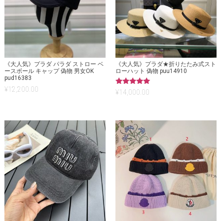
《大人気》プラダ パラダ ストロー ベ
《大人気》プラダ★折りたたみ式スト
ースボール キャップ 偽物 男女OK
ローハット 偽物 puu14910
pud16383
¥
12,200.00
5段階中
¥
14,000.00
5.00
の評価