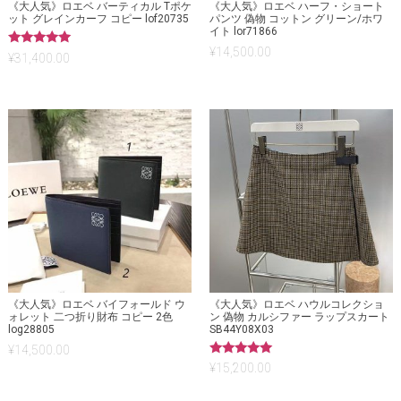
《大人気》ロエベ バーティカル Tポケ
《大人気》ロエベ ハーフ・ショート
ット グレインカーフ コピー lof20735
パンツ 偽物 コットン グリーン/ホワ
イト lor71866
¥
14,500.00
5段階中
¥
31,400.00
5.00
の評価
《大人気》ロエベ バイフォールド ウ
《大人気》ロエベ ハウルコレクショ
ォレット 二つ折り財布 コピー 2色
ン 偽物 カルシファー ラップスカート
log28805
SB44Y08X03
¥
14,500.00
5段階中
¥
15,200.00
5.00
の評価