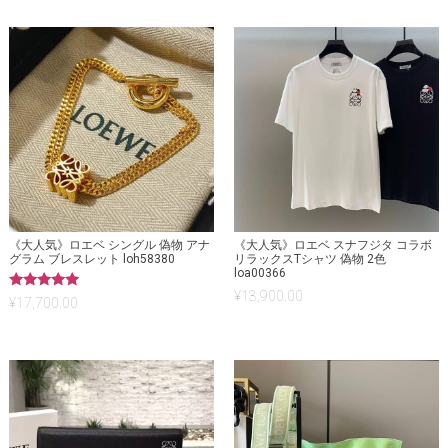
《大人気》ロエベ シングル 偽物 アナ
《大人気》ロエベ スナフジタ コラボ
グラム ブレスレット loh58380
リラックスTシャツ 偽物 2色
loa00366
¥
13,900.00
5段階中
¥
17,700.00
5.00
の評価