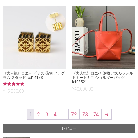
《大人気》ロエベ ピアス 偽物 アナグ
《大人気》ロエベ 偽物 パズルフォル
ラム スタッド lod14173
ドトートミニ ショルダーバッグ
lof08521
¥
40,000.00
5段階中
¥
15,800.00
5.00
の評価
1
2
3
4
…
72
73
74
→
レビュー