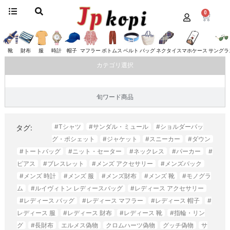
0
ホーム
/ “ロエベ偽物”にタグ付けされた商品
ロエベ偽物
靴
財布
服
時計
帽子
マフラー
ボトムス
ベルト
バッグ
ネクタイ
スマホケース
サングラ
カテゴリ選択
旬ワード商品
#Tシャツ
#サンダル・ミュール
#ショルダーバッ
タグ:
グ・ポシェット
#ジャケット
#スニーカー
#ダウン
#トートバッグ
#ニット・セーター
#ネックレス
#パーカー
#
ピアス
#ブレスレット
#メンズ アクセサリー
#メンズバック
#メンズ 時計
#メンズ 服
#メンズ財布
#メンズ 靴
#モノグラ
ム
#ルイヴィトン レディースバッグ
#レディース アクセサリー
#レディース バッグ
#レディース マフラー
#レディース 帽子
#
レディース 服
#レディース 財布
#レディース 靴
#指輪・リン
グ
#長財布
エルメス偽物
クロムハーツ偽物
グッチ偽物
サ