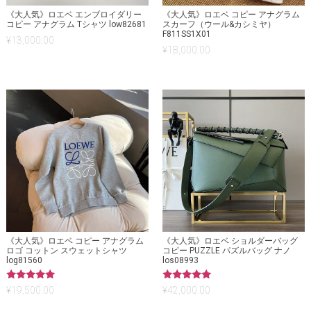
《大人気》ロエベ エンブロイダリー
《大人気》ロエベ コピー アナグラム
コピー アナグラム Tシャツ low82681
スカーフ（ウール&カシミヤ）
F811SS1X01
¥
13,000.00
¥
18,000.00
《大人気》ロエベ コピー アナグラム
《大人気》ロエベ ショルダーバッグ
ロゴ コットン スウェットシャツ
コピー PUZZLE パズルバッグ ナノ
log81560
los08993
5段階中
5段階中
¥
19,500.00
¥
42,000.00
5.00
5.00
の評価
の評価