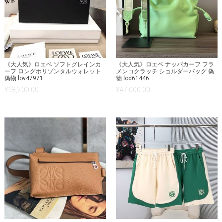
《大人気》ロエベ ソフトグレインカ
《大人気》ロエベ ナッパカーフ フラ
ーフ ロングホリゾンタルウォレット
メンコクラッチ ショルダーバッグ 偽
偽物 lov47971
物 lod61446
¥
18,200.00
¥
47,000.00