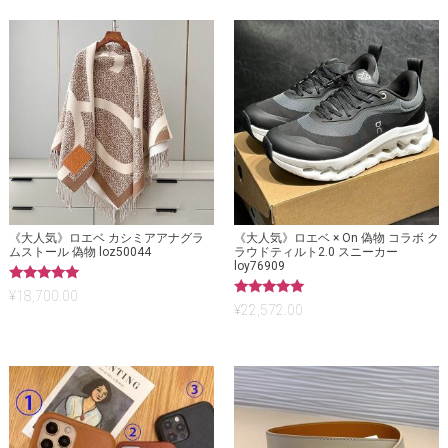
《大人気》ロエベ カシミアアナグラ
《大人気》ロエベ × On 偽物 コラボ ク
ムストール 偽物 loz50044
ラウドティルト2.0 スニーカー
loy76909
5段階中
¥
18,700.00
5.00
5段階中
¥
22,572.00
の評価
5.00
の評価