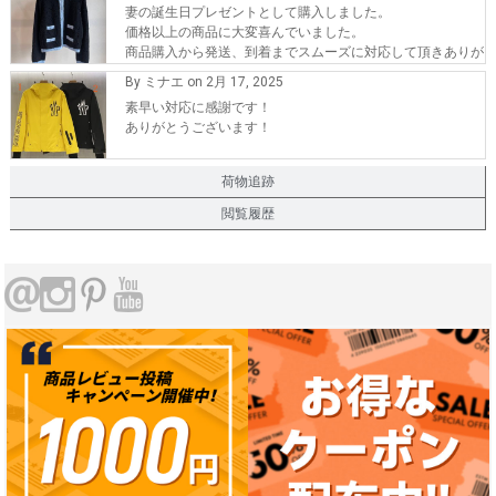
妻の誕生日プレゼントとして購入しました。
価格以上の商品に大変喜んでいました。
商品購入から発送、到着までスムーズに対応して頂きありが
とうございます。
By ミナエ on 2月 17, 2025
また、機会が有れば購入したいです。
素早い対応に感謝です！
ありがとうございます！
荷物追跡
閲覧履歴