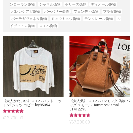
ンローラン偽物
シャネル偽物
セリーヌ偽物
ディオール偽物
バレンシアガ偽物
バーバリー偽物
フェンディ偽物
プラダ偽物
ボッテガヴェネタ偽物
ミュウミュウ偽物
モンクレール偽物
ル
イヴィトン偽物
ロエベ偽物
《大人かわいい》ロエベ ハット コッ
《大人気》 ロエベ ハンモック 偽物 バ
トンTシャツ コピー loy85354
ッグ スモール Hammock small
31412Z95
5段階中
¥
12,700.00
5.00
5段階中
¥
37,200.00
の評価
5.00
の評価