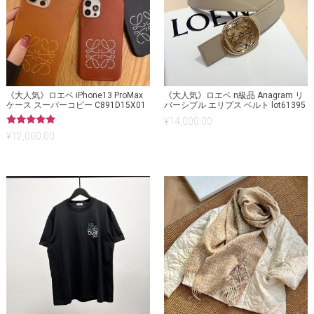
《大人気》ロエベ iPhone13 ProMax
《大人気》ロエベ n級品 Anagram リ
ケース スーパーコピー C891D15X01
バーシブル エリプス ベルト lot61395
¥
14,000.00
5段階中
¥
12,000.00
5.00
の評価