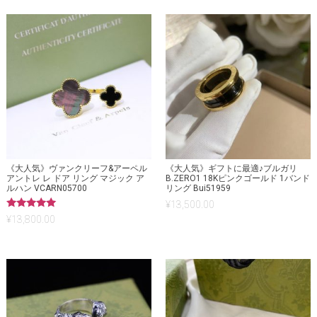
《大人気》ヴァンクリーフ&アーペル
《大人気》ギフトに最適♪ブルガリ
アントレ レ ドア リング マジック ア
B.ZERO1 18Kピンクゴールド 1バンド
ルハン VCARN05700
リング Bui51959
¥
13,500.00
5段階中
¥
13,800.00
5.00
の評価