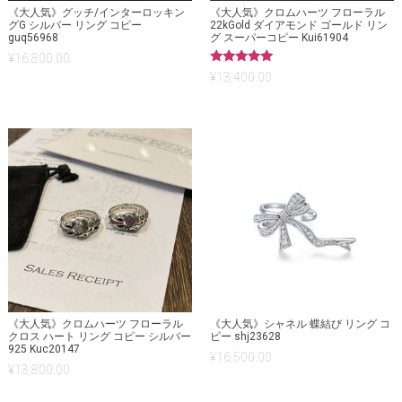
《大人気》グッチ/インターロッキン
《大人気》クロムハーツ フローラル
グG シルバー リング コピー
22kGold ダイアモンド ゴールド リン
guq56968
グ スーパーコピー Kui61904
¥
16,800.00
5段階中
¥
13,400.00
5.00
の評価
《大人気》クロムハーツ フローラル
《大人気》シャネル 蝶結び リング コ
クロス ハート リング コピー シルバー
ピー shj23628
925 Kuc20147
¥
16,500.00
¥
13,800.00