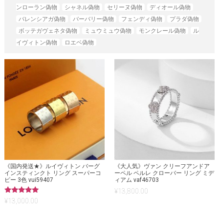
ンローラン偽物
シャネル偽物
セリーヌ偽物
ディオール偽物
バレンシアガ偽物
バーバリー偽物
フェンディ偽物
プラダ偽物
ボッテガヴェネタ偽物
ミュウミュウ偽物
モンクレール偽物
ル
イヴィトン偽物
ロエベ偽物
《国内発送★》ルイヴィトン バーグ
《大人気》ヴァン クリーフアンドア
インスティンクト リング スーパーコ
ーペル ペルレ クローバー リング ミデ
ピー 3色 vui59407
ィアム vaf46703
¥
13,800.00
5段階中
¥
13,000.00
5.00
の評価