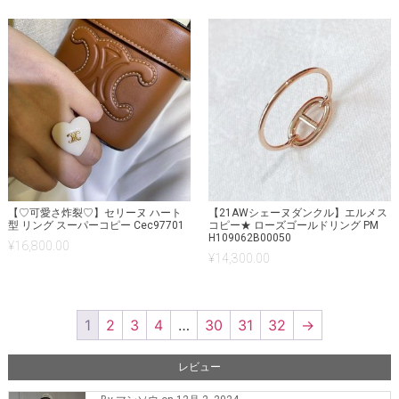
【♡可愛さ炸裂♡】セリーヌ ハート
【21AWシェーヌダンクル】エルメス
型 リング スーパーコピー Cec97701
コピー★ ローズゴールドリング PM
H109062B00050
¥
16,800.00
¥
14,300.00
1
2
3
4
…
30
31
32
→
レビュー