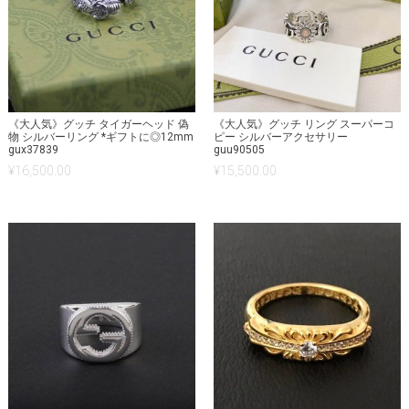
《大人気》グッチ タイガーヘッド 偽
《大人気》グッチ リング スーパーコ
物 シルバーリング *ギフトに◎12mm
ピー シルバーアクセサリー
gux37839
guu90505
¥
16,500.00
¥
15,500.00