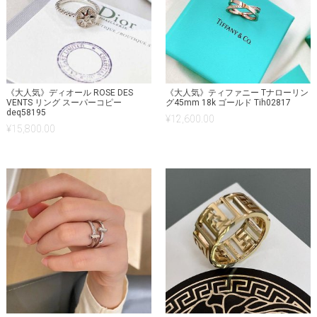
《大人気》ディオール ROSE DES
《大人気》ティファニー Tナローリン
VENTS リング スーパーコピー
グ45mm 18k ゴールド Tih02817
deq58195
¥
12,600.00
¥
15,800.00