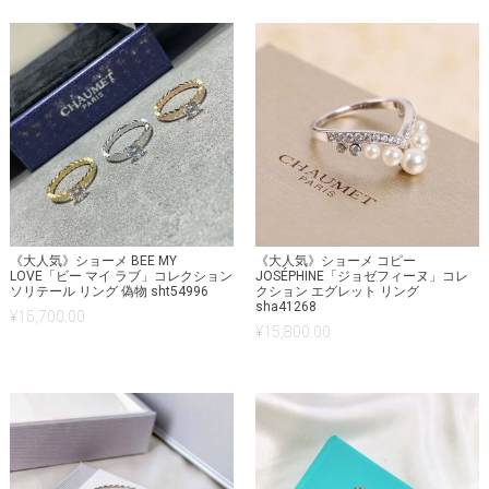
《大人気》ショーメ BEE MY
《大人気》ショーメ コピー
LOVE「ビー マイ ラブ」コレクション
JOSÉPHINE「ジョゼフィーヌ」コレ
ソリテール リング 偽物 sht54996
クション エグレット リング
sha41268
¥
15,700.00
¥
15,800.00