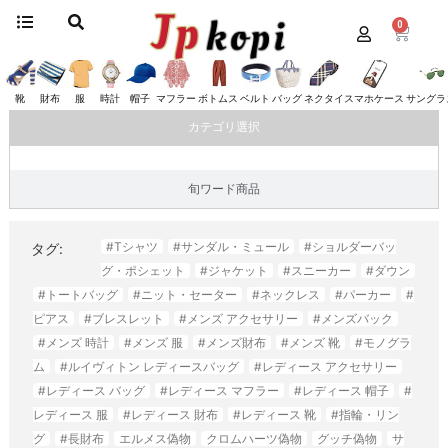
0
ホーム
/ “#指輪・リング”にタグ付けされた商品
#指輪・リング
靴
財布
服
時計
帽子
マフラー
ボトムス
ベルト
バッグ
ネクタイ
スマホケース
サングラ
カテゴリ選択
旬ワード商品
#Tシャツ
#サンダル・ミュール
#ショルダーバッ
タグ:
グ・ポシェット
#ジャケット
#スニーカー
#ダウン
#トートバッグ
#ニット・セーター
#ネックレス
#パーカー
#
ピアス
#ブレスレット
#メンズ アクセサリー
#メンズバック
#メンズ 時計
#メンズ 服
#メンズ財布
#メンズ 靴
#モノグラ
ム
#ルイヴィトン レディースバッグ
#レディース アクセサリー
#レディース バッグ
#レディース マフラー
#レディース 帽子
#
レディース 服
#レディース 財布
#レディース 靴
#指輪・リン
グ
#長財布
エルメス偽物
クロムハーツ偽物
グッチ偽物
サ