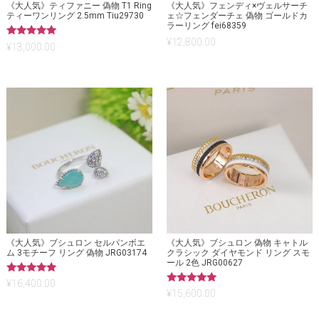
《大人気》ティファニー 偽物 T1 Ring
《大人気》フェンディ×ヴェルサーチ
ティーワンリング 2.5mm Tiu29730
ェ☆フェンダーチェ 偽物 ゴールドカ
ラーリング fei68359
¥
12,800.00
5段階中
¥
13,000.00
5.00
の評価
《大人気》ブシュロン セルパンボエ
《大人気》ブシュロン 偽物 キャトル
ム 3モチーフ リング 偽物 JRG03174
クラシック ダイヤモンド リング スモ
ール 2色 JRG00627
5段階中
¥
16,400.00
5.00
5段階中
¥
15,600.00
の評価
5.00
の評価