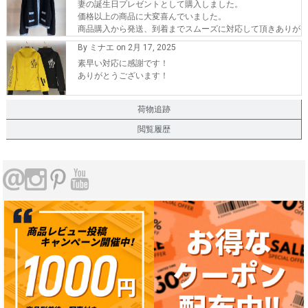
妻の誕生日プレゼントとして購入しました。
価格以上の商品に大変喜んでいました。
商品購入から発送、到着までスムーズに対応して頂きありが
とうございます。
By ミナエ on 2月 17, 2025
また、機会が有れば購入したいです。
素早い対応に感謝です！
ありがとうございます！
荷物追跡
閲覧履歴