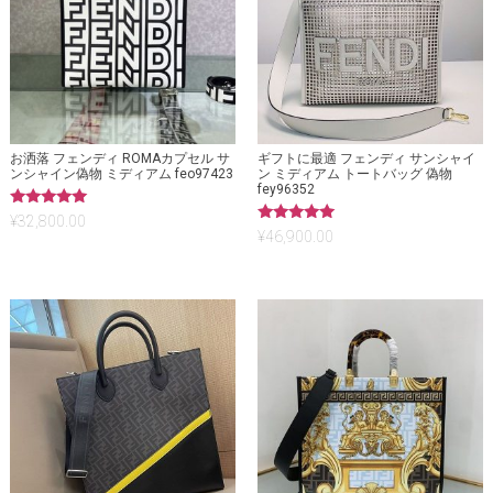
お洒落 フェンディ ROMAカプセル サ
ギフトに最適 フェンディ サンシャイ
ンシャイン偽物 ミディアム feo97423
ン ミディアム トートバッグ 偽物
fey96352
5段階中
¥
32,800.00
5.00
5段階中
¥
46,900.00
の評価
5.00
の評価