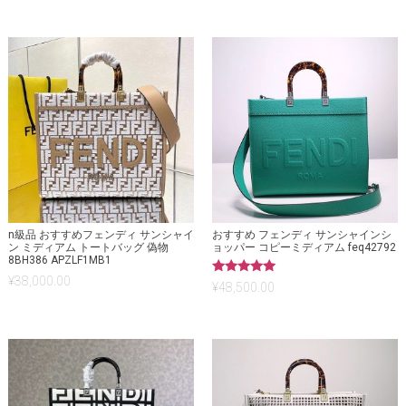
の評価
の評価
n級品 おすすめフェンディ サンシャイ
おすすめ フェンディ サンシャインシ
ン ミディアム トートバッグ 偽物
ョッパー コピーミディアム feq42792
8BH386 APZLF1MB1
¥
38,000.00
5段階中
¥
48,500.00
5.00
の評価