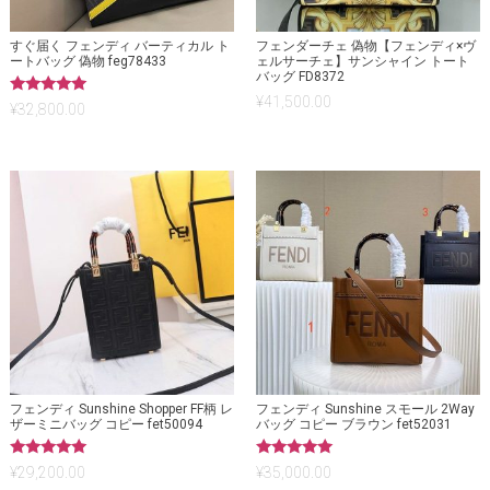
すぐ届く フェンディ バーティカル ト
フェンダーチェ 偽物【フェンディ×ヴ
ートバッグ 偽物 feg78433
ェルサーチェ】サンシャイン トート
バッグ FD8372
¥
41,500.00
5段階中
¥
32,800.00
5.00
の評価
フェンディ Sunshine Shopper FF柄 レ
フェンディ Sunshine スモール 2Way
ザーミニバッグ コピー fet50094
バッグ コピー ブラウン fet52031
5段階中
5段階中
¥
29,200.00
¥
35,000.00
5.00
5.00