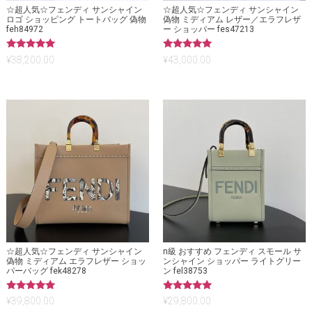
☆超人気☆フェンディ サンシャイン
☆超人気☆フェンディ サンシャイン
ロゴ ショッピング トートバッグ 偽物
偽物 ミディアム レザー／エラフレザ
feh84972
ー ショッパー fes47213
5段階中
5段階中
¥
38,200.00
¥
43,000.00
5.00
5.00
の評価
の評価
☆超人気☆フェンディ サンシャイン
n級 おすすめ フェンディ スモール サ
偽物 ミディアム エラフレザー ショッ
ンシャイン ショッパー ライトグリー
パーバッグ fek48278
ン fel38753
5段階中
5段階中
¥
39,800.00
¥
29,800.00
5.00
5.00