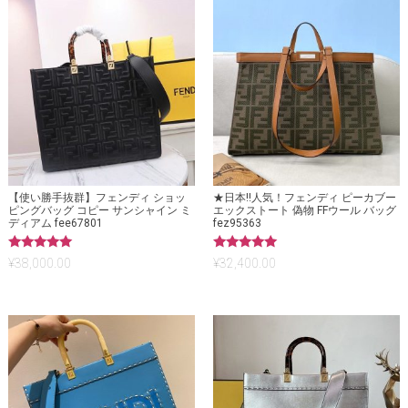
【使い勝手抜群】フェンディ ショッ
★日本!!人気！フェンディ ピーカブー
ピングバッグ コピー サンシャイン ミ
エックストート 偽物 FFウール バッグ
ディアム fee67801
fez95363
5段階中
5段階中
¥
38,000.00
¥
32,400.00
5.00
5.00
の評価
の評価