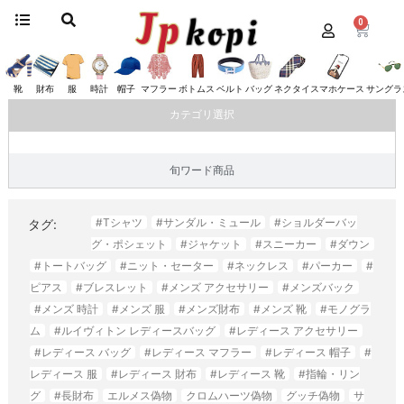
0
ホーム
/
バッグ
/
フェンディ
/ トートバッグ
トートバッグ
靴
財布
服
時計
帽子
マフラー
ボトムス
ベルト
バッグ
ネクタイ
スマホケース
サングラ
カテゴリ選択
旬ワード商品
#Tシャツ
#サンダル・ミュール
#ショルダーバッ
タグ:
グ・ポシェット
#ジャケット
#スニーカー
#ダウン
#トートバッグ
#ニット・セーター
#ネックレス
#パーカー
#
ピアス
#ブレスレット
#メンズ アクセサリー
#メンズバック
#メンズ 時計
#メンズ 服
#メンズ財布
#メンズ 靴
#モノグラ
ム
#ルイヴィトン レディースバッグ
#レディース アクセサリー
#レディース バッグ
#レディース マフラー
#レディース 帽子
#
レディース 服
#レディース 財布
#レディース 靴
#指輪・リン
グ
#長財布
エルメス偽物
クロムハーツ偽物
グッチ偽物
サ