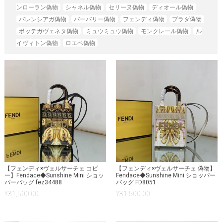
ンローラン偽物
シャネル偽物
セリーヌ偽物
ディオール偽物
バレンシアガ偽物
バーバリー偽物
フェンディ偽物
プラダ偽物
ボッテガヴェネタ偽物
ミュウミュウ偽物
モンクレール偽物
ル
イヴィトン偽物
ロエベ偽物
【フェンディ×ヴェルサーチェ コピ
【フェンディ×ヴェルサーチェ 偽物】
ー】Fendace◆Sunshine Mini ショッ
Fendace◆Sunshine Mini ショッパー
パーバッグ fez34488
バッグ FD8051
¥
31,500.00
¥
31,500.00