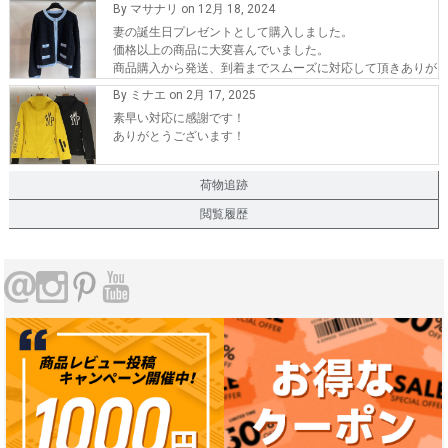
By マサナリ on 12月 18, 2024
妻の誕生日プレゼントとして購入しました。
価格以上の商品に大変喜んでいました。
商品購入から発送、到着までスムーズに対応して頂きありが
とうございます。
By ミナエ on 2月 17, 2025
また、機会が有れば購入したいです。
素早い対応に感謝です！
ありがとうございます！
荷物追跡
閲覧履歴