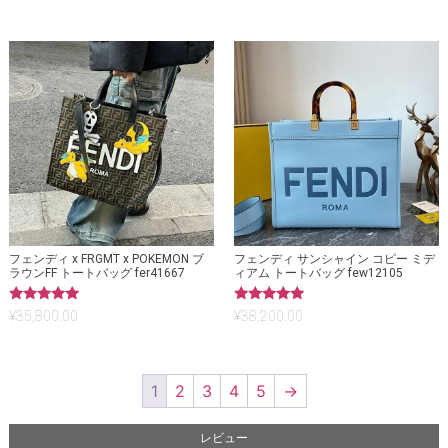
の評価
の評価
フェンディ x FRGMT x POKEMON ブ
フェンディ サンシャイン コピー ミデ
ラウンFF トートバッグ fer41667
ィアム トートバッグ few12105
5段階中
5段階中
¥
35,800.00
¥
38,200.00
5.00
5.00
の評価
の評価
1
2
3
4
5
→
レビュー