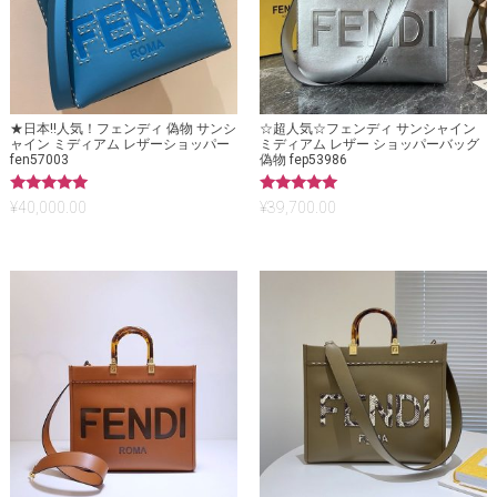
★日本!!人気！フェンディ 偽物 サンシ
☆超人気☆フェンディ サンシャイン
ャイン ミディアム レザーショッパー
ミディアム レザー ショッパーバッグ
fen57003
偽物 fep53986
5段階中
5段階中
¥
40,000.00
¥
39,700.00
5.00
5.00
の評価
の評価