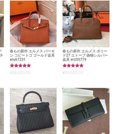
デ
春もの新作 エルメス バーキ
春もの新作 エルメス ボリー
ンチ
ン コピートゴ ゴールド金具
ド27 エトープ 偽物シルバー
eru67231
金具 erz05779
5段階中
5段階中
¥
38,000.00
¥
34,600.00
5.00
5.00
の評価
の評価