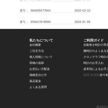
番号：
360605077663
2025-02-22
番号：
359637618583
2025-01-05
私たちについて
ご利用ガイド
会社概要
自動巻き時計の常
ご注文方法
腕時計のよくある
個人情報について
クロノグラフ時計
荷物の追跡
時計のお手入れ
お支払い方配送
皮革別によるお手
偽物見分け方
SIZE GUIDE 採寸
返品返金
よくある質問
© 2005