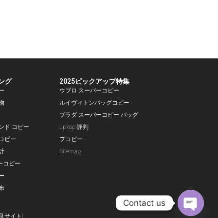
ング
2025ピックアップ特集
ー
ウブロ スーパーコピー
物
ルイヴィトンバッグコピー
プラダ スーパーコピー バッグ
ランド コピー
Jpkopi評判
コピー
フコピー
計
Sitemap
ーコピー
ー
布
Contact us
良サイト!