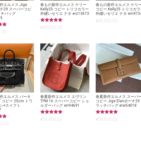
エルメス Jige
春もの新作エルメス ケリー
春もの新作エルメス ケリ
ーチ29 スーパーコピ
Kelly25 コピー トリコカラー
コピー Kelly25 トリコカ
ッチバッグ
外縫いセリエ ナタ erz13673
外縫いセリエ ナタ ern973
85
¥
49,300.00
5段階中
¥
49,300.00
5.00
.00
の評価
作エルメス バーキ
春夏新作エルメス エヴリン
春夏新作エルメス スーパ
 コピー 25cm トワ
TPM 16 スーパーコピー ショ
コピー Jige Elanポーチ29
ン×スイフト
ルダーバッグ err94691
ラッチバッグ erw54018
7
5段階中
5段階中
¥
29,400.00
¥
28,800.00
5.00
5.00
0.00
の評価
の評価