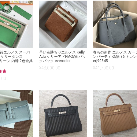
荷エルメス スーパ
早い者勝ち♡エルメス Kelly
春もの新作 エルメス ガー
 ケリーダンス
Ado ケリーアドPM偽物 バッ
ンパーティ 偽物 36 トレ
グリーン 内縫 2色金具
クパック evercolor
erj90845
9
¥
43,000.00
¥
41,700.00
.00