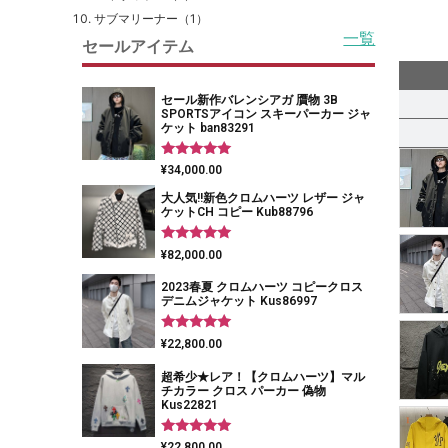
サブマリーナー（1）
一覧
セールアイテム
セール新作バレンシアガ 贋物 3B
SPORTSアイコン スキーパーカー ジャ
ケット ban83291
5段階中
¥
34,000.00
5.00
の評価
大人気!!新色クロムハーツ レザー ジャ
ケットCH コピー Kub88796
5段階中
¥
82,000.00
5.00
の評価
2023春夏 クロムハーツ コピークロス
デニムジャケット Kus86997
5段階中
¥
22,800.00
5.00
の評価
超希少★レア！【クロムハーツ】マル
チカラー クロス パーカー 偽物
Kus22821
5段階中
¥
22,800.00