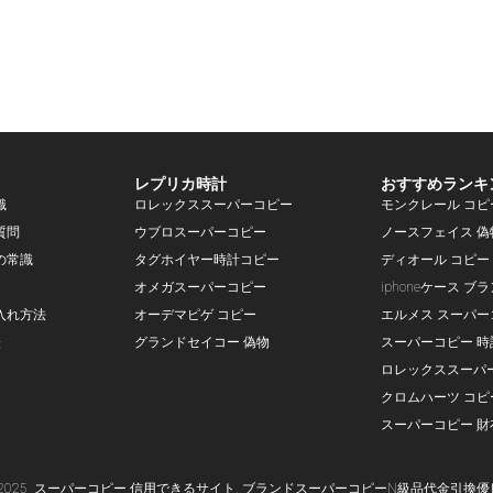
レプリカ時計
おすすめランキ
識
ロレックススーパーコピー
モンクレール コピ
質問
ウブロスーパーコピー
ノースフェイス 偽
の常識
タグホイヤー時計コピー
ディオール コピー
オメガスーパーコピー
iphoneケース ブ
入れ方法
オーデマピゲ コピー
エルメス スーパー
表
グランドセイコー 偽物
スーパーコピー 時
ロレックススーパ
クロムハーツ コピ
スーパーコピー 財
-2025
スーパー
コピー
信用できるサイト,
ブランド
スーパーコピー
N級品代金引換優