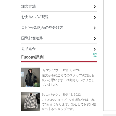
注文方法
お支払い方&配送
コピー(偽物)品の見分け方
国際郵便追跡
返品返金
一覧
Fucopy評判
By マンソウ on 12月 2, 2024
注文から発送までのスタッフの対応も
良いと思います。梱包もしっかりとし
ていました。
By コバヤシ on 10月 15, 2022
こちらのショップでのお買い物はこれ
で3回目になります。安心してお買い物
が出来るショップです。