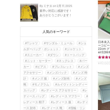
By ミナエ on 2月 17, 2025
素早い対応に感謝です！
ありがとうございます！
人気のキーワード
日本未入
#Tシャツ
#サンダル・ミュール
#ショ
ーコピー
ルダーバッグ・ポシェット
#ジャケット
22cm 
err3286
#スニーカー
#ダウン
#トートバッグ
#ニット・セーター
#ネックレス
#パー
5段階中
¥
49,600
5.00
カー
#ピアス
#ブレスレット
#メンズ
の評価
アクセサリー
#メンズバック
#メンズ 時
計
#メンズ 服
#メンズ財布
#メンズ
靴
#モノグラム
#ルイヴィトン レディー
スバッグ
#レディース アクセサリー
#レ
ディース バッグ
#レディース マフラー
#
レディース 帽子
#レディース 服
#レディ
ース 財布
#レディース 靴
#指輪・リン