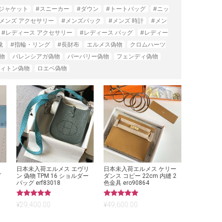
#ジャケット
#スニーカー
#ダウン
#トートバッグ
#ニッ
#メンズ アクセサリー
#メンズバック
#メンズ 時計
#メン
#レディース アクセサリー
#レディース バッグ
#レディー
靴
#指輪・リング
#長財布
エルメス偽物
クロムハーツ
物
バレンシアガ偽物
バーバリー偽物
フェンディ偽物
ィトン偽物
ロエベ偽物
リ
日本未入荷エルメス エヴリ
日本未入荷エルメス ケリー
ダ
ン 偽物 TPM 16 ショルダー
ダンス コピー 22cm 内縫 2
バッグ erf83018
色金具 ero90864
5段階中
5段階中
¥
29,400.00
¥
49,600.00
5.00
5.00
の評価
の評価