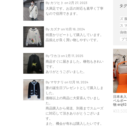
By カツヒト on 2月 27, 2023
タグ
大満足です。お店の対応も素早く丁寧
なので信用できます。
ズ 
ス 
By カズナ on 10月 16, 2024
偽物
何度かリピートして購入しています。
プ
品揃えが良く買い物しやすいです。
By ワカコ on 2月 17, 2025
商品すぐに届きました。梱包もきれい
です。
ありがとうございました。
By マサナリ on 12月 18, 2024
妻の誕生日プレゼントとして購入しま
した。
日本未入
価格以上の商品に大変喜んでいまし
ベルポー
た。
物 erq92
商品購入から発送、到着までスムーズ
¥
33,500
に対応して頂きありがとうございま
す。
また、機会が有れば購入したいです。