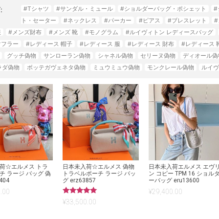
#Tシャツ
#サンダル・ミュール
#ショルダーバッグ・ポシェット
:
ト・セーター
#ネックレス
#パーカー
#ピアス
#ブレスレット
服
#メンズ財布
#メンズ 靴
#モノグラム
#ルイヴィトン レディースバッグ
マフラー
#レディース 帽子
#レディース 服
#レディース 財布
#レディース 
グッチ偽物
サンローラン偽物
シャネル偽物
セリーヌ偽物
ディオール偽
ラダ偽物
ボッテガヴェネタ偽物
ミュウミュウ偽物
モンクレール偽物
ルイヴ
荷☆エルメス トラ
日本未入荷☆エルメス 偽物
日本未入荷エルメス エヴ
チ ラージ バッグ 偽
トラベルポーチ ラージ バッ
ン コピー TPM 16 ショル
404
グ erz63857
ーバッグ eru13600
.00
¥
29,400.00
5段階中
¥
33,500.00
5.00
の評価