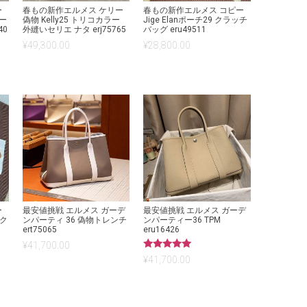
ー
春もの新作エルメス ケリー
春もの新作エルメス コピー
ラー
偽物 Kelly25 トリコカラー
Jige Elanポーチ29 クラッチ
40
外縫いセリエ ナタ erj75765
バッグ eru49511
¥
49,300.00
¥
28,800.00
ー
最安値挑戦 エルメス ガーデ
最安値挑戦 エルメス ガーデ
 ク
ンパーティ 36 偽物トレンチ
ンパーティー36 TPM
ert75065
eru16426
¥
41,700.00
5段階中
¥
41,700.00
5.00
の評価