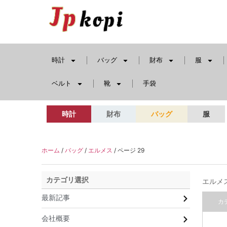
時計
バッグ
財布
服
ベルト
靴
手袋
時計
財布
バッグ
服
ホーム
/
バッグ
/
エルメス
/ ページ 29
カテゴリ選択
エルメ
最新記事
カ
会社概要