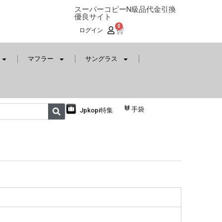
スーパーコピーN級品代金引換
優良サイト
0
ログイン
マフラー
サングラス
手袋
Jpkopi特集