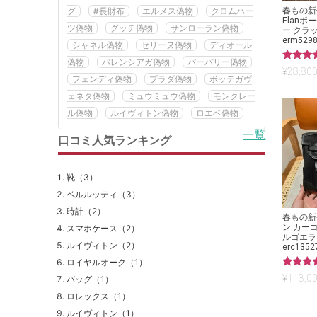
グ
#長財布
エルメス偽物
クロムハー
春もの新作
Elanポ
ツ偽物
グッチ偽物
サンローラン偽物
ー クラ
erm529
シャネル偽物
セリーヌ偽物
ディオール
偽物
バレンシアガ偽物
バーバリー偽物
5段階中
¥
28,800
5.00
フェンディ偽物
プラダ偽物
ボッテガヴ
の評価
ェネタ偽物
ミュウミュウ偽物
モンクレー
ル偽物
ルイヴィトン偽物
ロエベ偽物
一覧
口コミ人気ランキング
靴（3）
ベルルッティ（3）
時計（2）
春もの新
ン カーゴ
スマホケース（2）
ルゴエラ
ルイヴィトン（2）
erc1352
ロイヤルオーク（1）
5段階中
¥
113,00
バッグ（1）
5.00
の評価
ロレックス（1）
ルイヴィトン（1）