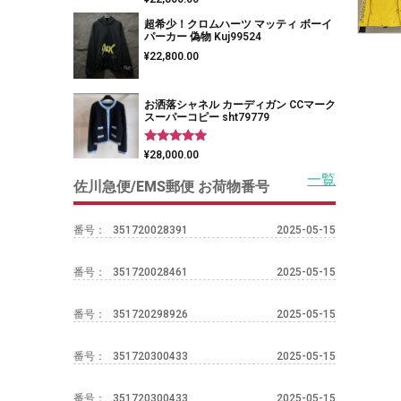
5.00
の評価
超希少！クロムハーツ マッティ ボーイ
パーカー 偽物 Kuj99524
¥
22,800.00
お洒落シャネル カーディガン CCマーク
スーパーコピー sht79779
5段階中
¥
28,000.00
5.00
の評価
一覧
佐川急便/EMS郵便 お荷物番号
番号：
351720028391
2025-05-15
番号：
351720028461
2025-05-15
番号：
351720298926
2025-05-15
番号：
351720300433
2025-05-15
番号：
351720300433
2025-05-15