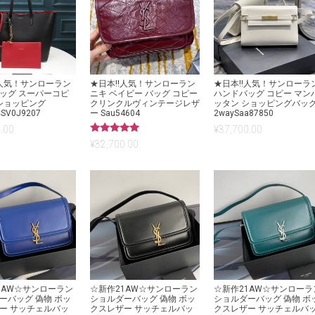
!人気！サンローラン
★日本!!人気！サンローラン
★日本!!人気！サンローラ
ッグ スーパーコピ
ニキ ベイビー バッグ コピー
ハンドバッグ コピー マン
 ショッピング
クリンクルヴィンテージレザ
ッタン ショッピングバッ
CSV0J9207
ー Sau54604
2waySaa87850
.00
¥
37,700.00
5段階中
¥
32,700.00
5.00
の評価
1AW☆サンローラン
☆新作21AW☆サンローラン
☆新作21AW☆サンローラ
ーバッグ 偽物 ボッ
ショルダーバッグ 偽物 ボッ
ショルダーバッグ 偽物 ボ
ー サッチェルバッ
クスレザー サッチェルバッ
クスレザー サッチェルバ