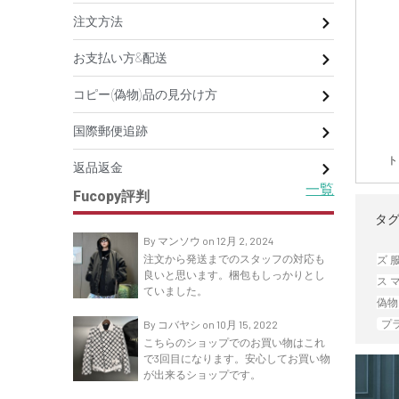
注文方法
お支払い方&配送
コピー(偽物)品の見分け方
国際郵便追跡
ト
返品返金
一覧
Fucopy評判
タグ
By マンソウ on 12月 2, 2024
注文から発送までのスタッフの対応も
ズ 
良いと思います。梱包もしっかりとし
ス 
ていました。
偽物
プ
By コバヤシ on 10月 15, 2022
こちらのショップでのお買い物はこれ
で3回目になります。安心してお買い物
が出来るショップです。