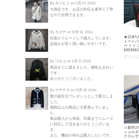
By カツヒト on 2月 27, 2023
大満足です。お店の対応も素早く丁寧
なので信用できます。
By カズナ on 10月 16, 2024
★日本!
何度かリピートして購入しています。
トートバ
品揃えが良く買い物しやすいです。
ー トイ
600306
¥
28,300
By ワカコ on 2月 17, 2025
商品すぐに届きました。梱包もきれい
です。
ありがとうございました。
By マサナリ on 12月 18, 2024
妻の誕生日プレゼントとして購入しま
した。
価格以上の商品に大変喜んでいまし
た。
商品購入から発送、到着までスムーズ
に対応して頂きありがとうございま
☆新作2
す。
ショルダ
また、機会が有れば購入したいです。
クスレザ