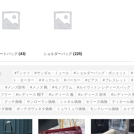
ートバッグ
(43)
ショルダーバッグ
(225)
#Tシャツ
#サンダル・ミュール
#ショルダーバッグ・ポシェット
:
ト・セーター
#ネックレス
#パーカー
#ピアス
#ブレスレット
服
#メンズ財布
#メンズ 靴
#モノグラム
#ルイヴィトン レディースバッグ
マフラー
#レディース 帽子
#レディース 服
#レディース 財布
#レディース 
グッチ偽物
サンローラン偽物
シャネル偽物
セリーヌ偽物
ディオール偽
ラダ偽物
ボッテガヴェネタ偽物
ミュウミュウ偽物
モンクレール偽物
ルイヴ