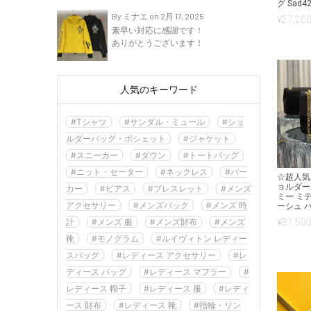
グ Sad4
By ミナエ on 2月 17, 2025
¥
27,200
素早い対応に感謝です！
ありがとうございます！
人気のキーワード
#Tシャツ
#サンダル・ミュール
#ショ
ルダーバッグ・ポシェット
#ジャケット
#スニーカー
#ダウン
#トートバッグ
#ニット・セーター
#ネックレス
#パー
☆超人気
ョルダー
カー
#ピアス
#ブレスレット
#メンズ
ミー ミ
アクセサリー
#メンズバック
#メンズ 時
ーシュ バ
計
#メンズ 服
#メンズ財布
#メンズ
¥
31,500
靴
#モノグラム
#ルイヴィトン レディー
スバッグ
#レディース アクセサリー
#レ
ディース バッグ
#レディース マフラー
#
レディース 帽子
#レディース 服
#レディ
ース 財布
#レディース 靴
#指輪・リン