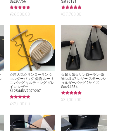
Saz97756
Sat96181
5段階中
5段階中
¥
26,300.00
¥
37,700.00
5.00
5.00
の評価
の評価
シ
☆超人気☆サンローラン シ
☆超人気☆サンローラン 偽
ン
ョルダーバッグ 偽物 ルー ミ
物 Le5 a7 レザー スモールシ
ニ バッグ キルティング グレ
ョルダーバッグ 2サイズ
イン レザー
Sau94254
612544DV7079207
5段階中
¥
30,000.00
5.00
5段階中
¥
32,000.00
の評価
5.00
の評価