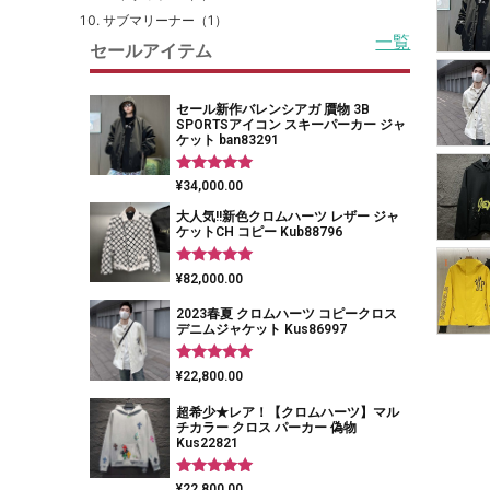
サブマリーナー（1）
一覧
セールアイテム
セール新作バレンシアガ 贋物 3B
SPORTSアイコン スキーパーカー ジャ
ケット ban83291
5段階中
¥
34,000.00
5.00
の評価
大人気!!新色クロムハーツ レザー ジャ
ケットCH コピー Kub88796
5段階中
¥
82,000.00
5.00
の評価
2023春夏 クロムハーツ コピークロス
デニムジャケット Kus86997
5段階中
¥
22,800.00
5.00
の評価
超希少★レア！【クロムハーツ】マル
チカラー クロス パーカー 偽物
Kus22821
5段階中
¥
22,800.00