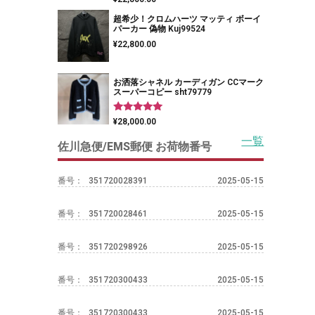
5.00
の評価
超希少！クロムハーツ マッティ ボーイ
パーカー 偽物 Kuj99524
¥
22,800.00
お洒落シャネル カーディガン CCマーク
スーパーコピー sht79779
5段階中
¥
28,000.00
5.00
の評価
一覧
佐川急便/EMS郵便 お荷物番号
番号：
351720028391
2025-05-15
番号：
351720028461
2025-05-15
番号：
351720298926
2025-05-15
番号：
351720300433
2025-05-15
番号：
351720300433
2025-05-15