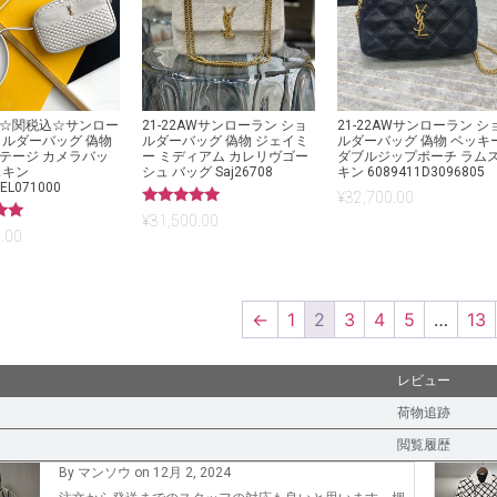
☆関税込☆サンロー
21-22AWサンローラン ショ
21-22AWサンローラン シ
ョルダーバッグ 偽物
ルダーバッグ 偽物 ジェイミ
ルダーバッグ 偽物 ベッキ
テージ カメラバッ
ー ミディアム カレリヴゴー
ダブルジップポーチ ラム
スキン
シュ バッグ Saj26708
キン 6089411D3096805
EL071000
¥
32,700.00
5段階中
¥
31,500.00
5.00
.00
の評価
←
1
2
3
4
5
…
13
レビュー
荷物追跡
閲覧履歴
By マンソウ on 12月 2, 2024