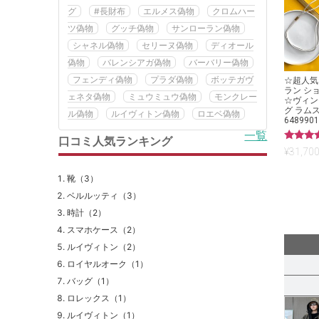
グ
#長財布
エルメス偽物
クロムハー
ツ偽物
グッチ偽物
サンローラン偽物
シャネル偽物
セリーヌ偽物
ディオール
偽物
バレンシアガ偽物
バーバリー偽物
フェンディ偽物
プラダ偽物
ボッテガヴ
☆超人気
ラン シ
ェネタ偽物
ミュウミュウ偽物
モンクレー
☆ヴィン
グ ラム
ル偽物
ルイヴィトン偽物
ロエベ偽物
6489901
一覧
口コミ人気ランキング
5段階中
¥
31,700
5.00
の評価
靴（3）
ベルルッティ（3）
時計（2）
スマホケース（2）
ルイヴィトン（2）
ロイヤルオーク（1）
バッグ（1）
ロレックス（1）
ルイヴィトン（1）