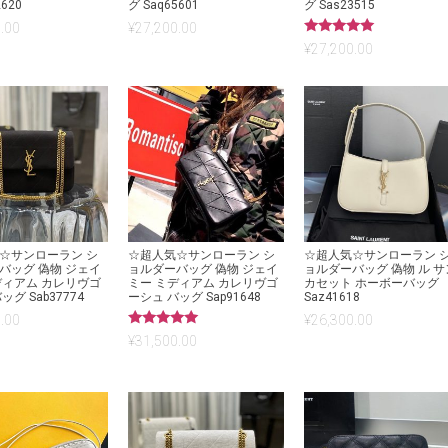
2620
グ Saq65601
グ Sas23515
.00
¥
27,200.00
5段階中
¥
27,200.00
5.00
の評価
☆サンローラン シ
☆超人気☆サンローラン シ
☆超人気☆サンローラン 
バッグ 偽物 ジェイ
ョルダーバッグ 偽物 ジェイ
ョルダーバッグ 偽物 ル サ
ディアム カレリヴゴ
ミー ミディアム カレリヴゴ
カセット ホーボーバッグ
ッグ Sab37774
ーシュ バッグ Sap91648
Saz41618
.00
¥
26,300.00
5段階中
¥
31,500.00
5.00
の評価