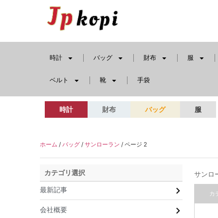
時計
バッグ
財布
服
ベルト
靴
手袋
時計
財布
バッグ
服
ホーム
/
バッグ
/
サンローラン
/ ページ 2
カテゴリ選択
サンロ
最新記事
カ
会社概要