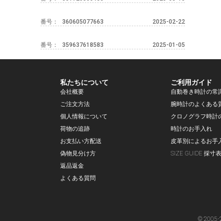
番号：
360605077663
2025-02-22
番号：
359637618583
2025-01-05
私たちについて
ご利用ガイド
会社概要
自動巻き時計の常
ご注文方法
腕時計のよくある
個人情報について
クロノグラフ時計
荷物の追跡
時計のお手入れ
お支払い方配送
皮革別によるお手
偽物見分け方
SIZE GUIDE 採寸
返品返金
よくある質問
© 2005