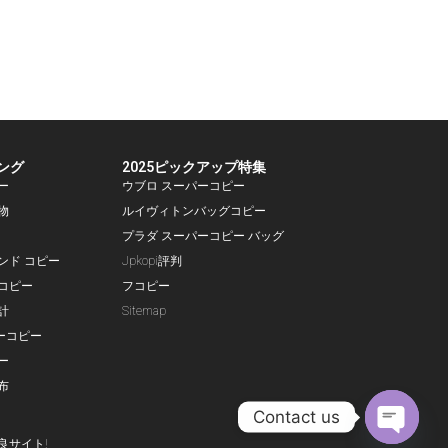
ング
2025ピックアップ特集
ー
ウブロ スーパーコピー
物
ルイヴィトンバッグコピー
プラダ スーパーコピー バッグ
ランド コピー
Jpkopi評判
コピー
フコピー
計
Sitemap
ーコピー
ー
布
Contact us
良サイト!