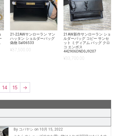
ョ
21-22AWサンローラン マン
21AW新作サンローラン ショ
ー
ハッタン ショルダーバッグ
ルダーバッグ コピー サンセ
ス
偽物 Sal06533
ット ミディアム バッグ クロ
コ エンボス
¥
37,500.00
442906DND0J9207
¥
33,700.00
14
15
→
By コバヤシ on 10月 15, 2022