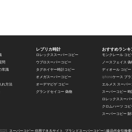
レプリカ時計
おすすめランキ
識
ロレックススーパーコピー
モンクレール コピ
質問
ウブロスーパーコピー
ノースフェイス 偽
の常識
タグホイヤー時計コピー
ディオール コピー
オメガスーパーコピー
iphoneケース ブ
入れ方法
オーデマピゲ コピー
エルメス スーパー
表
グランドセイコー 偽物
スーパーコピー 時
ロレックススーパ
クロムハーツ コピ
スーパーコピー 財
-2025
スーパー
コピー
信用できるサイト,
ブランド
スーパーコピー
N級品代金引換優