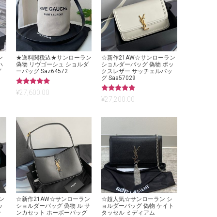
ン
★送料関税込★サンローラン
☆新作21AW☆サンローラン
ハ
偽物 リヴゴーシュ ショルダ
ショルダーバッグ 偽物 ボッ
グ
ーバッグ Saz64572
クスレザー サッチェルバッ
グ Saa57029
5段階中
¥
27,600.00
5.00
5段階中
¥
27,200.00
の評価
5.00
の評価
ン
☆新作21AW☆サンローラン
☆超人気☆サンローラン シ
ッ
ショルダーバッグ 偽物 ル サ
ョルダーバッグ 偽物 ケイト
ッ
ンカセット ホーボーバッグ
タッセル ミディアム