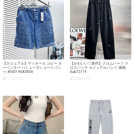
【カジュアル】ディオール コピー カ
【かわいい♡新作】クロムハーツ ク
ーペンター バミューダショートパン
ロスパッチ カジュアルパンツ 偽物
ツ 493D190A383X
Kuk72719
¥
21,500.00
¥
24,800.00