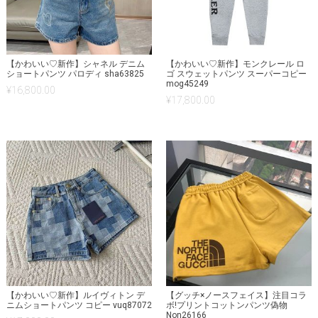
【かわいい♡新作】シャネル デニム
【かわいい♡新作】モンクレール ロ
ショートパンツ パロディ sha63825
ゴ スウェットパンツ スーパーコピー
mog45249
¥
16,800.00
¥
17,800.00
【かわいい♡新作】ルイヴィトン デ
【グッチ×ノースフェイス】注目コラ
ニムショートパンツ コピー vuq87072
ボ!プリントコットンパンツ偽物
Non26166