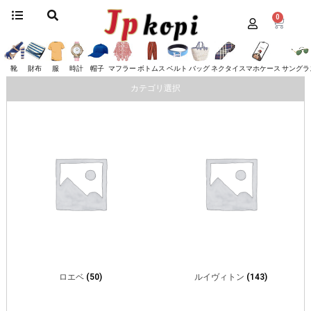
0
ホーム
/
ボトムス
/ ページ 2
ボトムス
靴
財布
服
時計
帽子
マフラー
ボトムス
ベルト
バッグ
ネクタイ
スマホケース
サングラ
カテゴリ選択
ロエベ
(50)
​ルイヴィトン
(143)