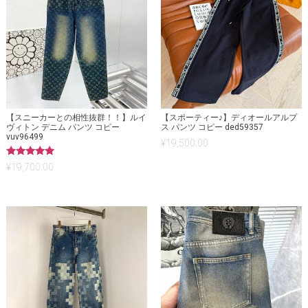
【スニーカーとの相性抜群！！】ルイ
【スポーティー♪】ディオールアルプ
ヴィトン デニム パンツ コピー
ス パンツ コピー ded59357
vuv96499
¥
19,500.00
5段階中
¥
19,700.00
5.00
の評価