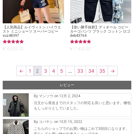
【人気商品】ルイヴィトン ハイウエ
【使い勝手抜群】ディオール コピー
スト ミニショーツ スーパーコピー
カーゴパンツ ブラック コットン ロゴ
vuz48397
deb43764
5段階中
5段階中
¥
16,500.00
¥
17,400.00
5.00
5.00
の評価
の評価
←
1
2
3
4
5
…
33
34
35
→
レビュー
By マンソウ on 12月 2, 2024
注文から発送までのスタッフの対応も良いと思います。梱包
もしっかりとしていました。
By コバヤシ on 10月 15, 2022
こちらのショップでのお買い物はこれで3回目になります。