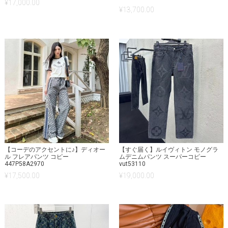
¥
17,000.00
¥
13,700.00
【コーデのアクセントに♪】ディオー
【すぐ届く】ルイヴィトン モノグラ
ル フレアパンツ コピー
ムデニムパンツ スーパーコピー
447P58A2970
vut53110
¥
17,500.00
¥
19,000.00