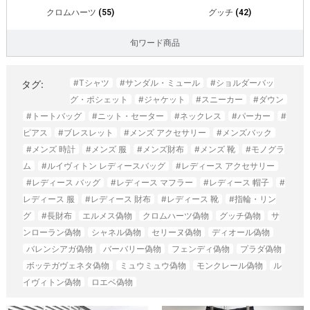
クロムハーツ
(55)
グッチ
(42)
旬ワード商品
#Tシャツ
#サンダル・ミュール
#ショルダーバッ
タグ:
グ・ポシェット
#ジャケット
#スニーカー
#ダウン
#トートバッグ
#ニット・セーター
#ネックレス
#パーカー
#
ピアス
#ブレスレット
#メンズ アクセサリー
#メンズバック
#メンズ 時計
#メンズ 服
#メンズ財布
#メンズ 靴
#モノグラ
ム
#ルイヴィトン レディースバッグ
#レディース アクセサリー
#レディース バッグ
#レディース マフラー
#レディース 帽子
#
レディース 服
#レディース 財布
#レディース 靴
#指輪・リン
グ
#長財布
エルメス偽物
クロムハーツ偽物
グッチ偽物
サ
ンローラン偽物
シャネル偽物
セリーヌ偽物
ディオール偽物
バレンシアガ偽物
バーバリー偽物
フェンディ偽物
プラダ偽物
ボッテガヴェネタ偽物
ミュウミュウ偽物
モンクレール偽物
ル
イヴィトン偽物
ロエベ偽物