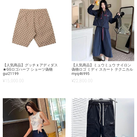
【人気商品】グッチ x アディダス
【人気商品】ミュウミュウ ナイロン
★GGロゴハーフ ショーツ偽物
偽物ロゴ ミディ スカート テクニカル
gui21199
myq46995
¥
15,000.00
¥
22,800.00