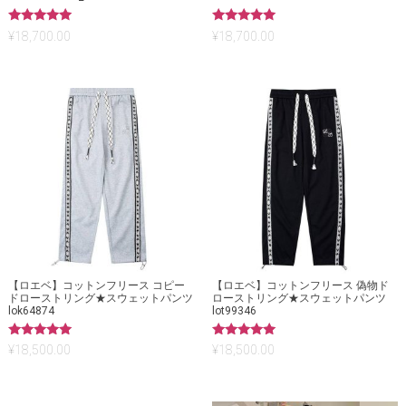
5段階中
5段階中
¥
18,700.00
¥
18,700.00
5.00
5.00
の評価
の評価
【ロエベ】コットンフリース コピー
【ロエベ】コットンフリース 偽物ド
ドローストリング★スウェットパンツ
ローストリング★スウェットパンツ
lok64874
lot99346
5段階中
5段階中
¥
18,500.00
¥
18,500.00
5.00
5.00
の評価
の評価