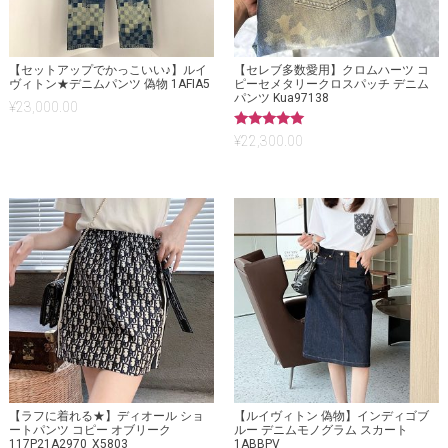
【セットアップでかっこいい♪】ルイ
【セレブ多数愛用】クロムハーツ コ
ヴィトン★デニムパンツ 偽物 1AFIA5
ピーセメタリークロスパッチ デニム
パンツ Kua97138
¥
23,000.00
5段階中
¥
22,300.00
5.00
の評価
【ラフに着れる★】ディオール ショ
【ルイヴィトン 偽物】インディゴブ
ートパンツ コピー オブリーク
ルー デニムモノグラム スカート
117P21A2970_X5803
1ABBPV