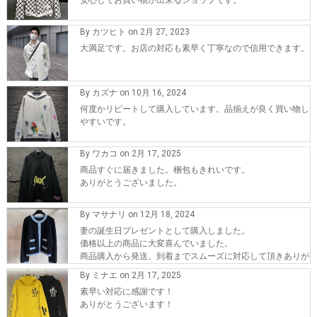
安心してお買い物が出来るショップです。
By カツヒト on 2月 27, 2023
大満足です。お店の対応も素早く丁寧なので信用できます。
By カズナ on 10月 16, 2024
何度かリピートして購入しています。品揃えが良く買い物し
やすいです。
By ワカコ on 2月 17, 2025
商品すぐに届きました。梱包もきれいです。
ありがとうございました。
By マサナリ on 12月 18, 2024
妻の誕生日プレゼントとして購入しました。
価格以上の商品に大変喜んでいました。
商品購入から発送、到着までスムーズに対応して頂きありが
とうございます。
By ミナエ on 2月 17, 2025
また、機会が有れば購入したいです。
素早い対応に感謝です！
ありがとうございます！