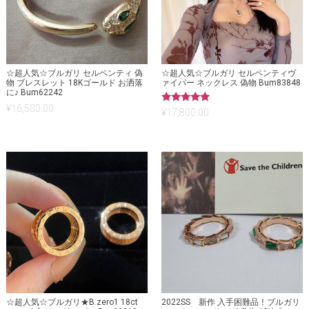
☆超人気☆ブルガリ セルペンティ 偽
☆超人気☆ブルガリ セルペンティヴ
物 ブレスレット 18Kゴールド お洒落
ァイパー ネックレス 偽物 Bum83848
に♪ Bum62242
¥
16,500.00
5段階中
¥
17,800.00
5.00
の評価
☆超人気☆ブルガリ★B.zero1 18ct
2022SS 新作 入手困難品！ブルガリ