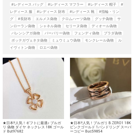
#レディース バッグ
#レディース マフラー
#レディース 帽子
#
レディース 服
#レディース 財布
#レディース 靴
#指輪・リン
グ
#長財布
エルメス偽物
クロムハーツ偽物
グッチ偽物
サ
ンローラン偽物
シャネル偽物
セリーヌ偽物
ディオール偽物
バレンシアガ偽物
バーバリー偽物
フェンディ偽物
プラダ偽物
ボッテガヴェネタ偽物
ミュウミュウ偽物
モンクレール偽物
ル
イヴィトン偽物
ロエベ偽物
★日本!!人気！ギフトに最適♪ ブルガ
★日本!!人気！ブルガリ B.ZERO1 18K
リ 偽物 ダイヤ ネックレス 18K ゴール
ピンクゴールド 1バンドリング スーパ
ド But97682
ーコピー Buc59854