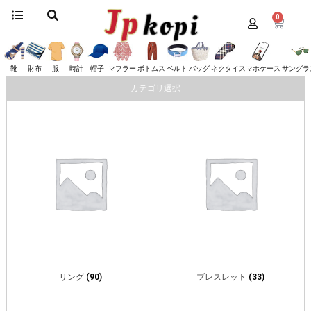
0
ホーム
/
アクセサリー
/
ブルガリ
/ ページ 2
ブルガリ
靴
財布
服
時計
帽子
マフラー
ボトムス
ベルト
バッグ
ネクタイ
スマホケース
サングラ
カテゴリ選択
リング
(90)
ブレスレット
(33)