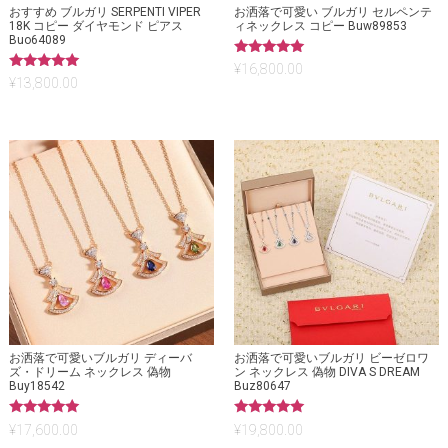
おすすめ ブルガリ SERPENTI VIPER
お洒落で可愛い ブルガリ セルペンテ
18K コピー ダイヤモンド ピアス
ィネックレス コピー Buw89853
Buo64089
5段階中
¥
16,800.00
5.00
5段階中
¥
13,800.00
の評価
5.00
の評価
お洒落で可愛いブルガリ ディーバ
お洒落で可愛いブルガリ ビーゼロワ
ズ・ドリーム ネックレス 偽物
ン ネックレス 偽物 DIVA S DREAM
Buy18542
Buz80647
5段階中
5段階中
¥
17,600.00
¥
19,800.00
5.00
5.00