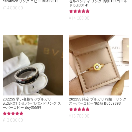
ceramicb リング コピー Bue39818
セルペンティ リング 偽物 18Kゴール
ド Buj30141
¥
14,800.00
5段階中
¥
14,600.00
5.00
の評価
2022SS 早い者勝ち♡ブルガリ
2022SS 限定 ブルガリ 指輪・リング
B.ZERO1 シルバー 1バンドリング ス
スーパーコピーN級品 Buc59393
ーパーコピー Buy35589
5段階中
¥
13,700.00
5.00
5段階中
¥
13,800.00
の評価
5.00
の評価