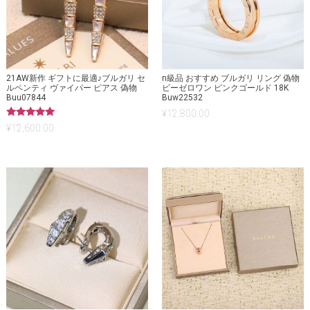
21AW新作 ギフトに最適♪ブルガリ セ
n級品 おすすめ ブルガリ リング 偽物
ルペンティ ヴァイパー ピアス 偽物
ビーゼロワン ピンクゴールド 18K
Buu07844
Buw22532
¥
12,800.00
5段階中
¥
12,600.00
5.00
の評価