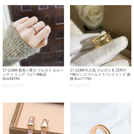
21-22AW 新色☆希少 ブルガリ セルペ
21-22AW大人気 ブルガリ B.ZERO1
ンティ リング コピーN級品
18Kピンクゴールド 1バンドリング 偽
Bus38296
物 Buc11766
¥
13,900.00
¥
13,600.00