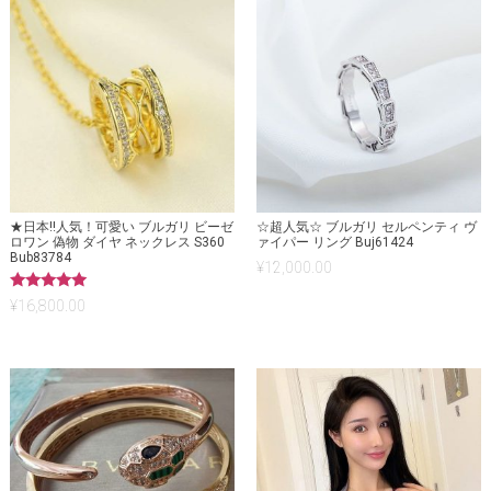
★日本!!人気！可愛い ブルガリ ビーゼ
☆超人気☆ ブルガリ セルペンティ ヴ
ロワン 偽物 ダイヤ ネックレス S360
ァイパー リング Buj61424
Bub83784
¥
12,000.00
5段階中
¥
16,800.00
5.00
の評価