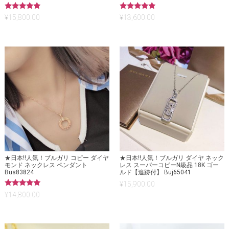
5段階中
5段階中
¥
15,800.00
¥
13,600.00
5.00
5.00
の評価
の評価
★日本!!人気！ブルガリ コピー ダイヤ
★日本!!人気！ブルガリ ダイヤ ネック
モンド ネックレス ペンダント
レス スーパーコピーN級品 18K ゴー
Bus83824
ルド【追跡付】 Buj65041
¥
15,900.00
5段階中
¥
14,800.00
5.00
の評価