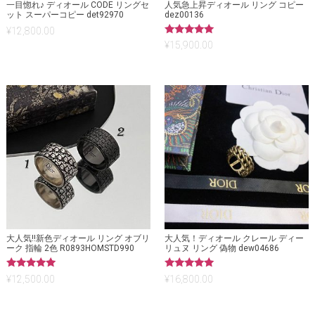
一目惚れ♪ ディオール CODE リングセ
人気急上昇ディオール リング コピー
ット スーパーコピー det92970
dez00136
¥
12,800.00
5段階中
¥
15,900.00
5.00
の評価
大人気!!新色ディオール リング オブリ
大人気！ディオール クレール ディー
ーク 指輪 2色 R0893HOMSTD990
リュヌ リング 偽物 dew04686
5段階中
5段階中
¥
12,500.00
¥
16,800.00
5.00
5.00
の評価
の評価