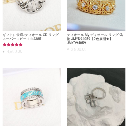
ギフトに最適♪ディオール CD リング
ディオール My ディオール リング 偽
スーパーコピー deb43851
物 JMYD94059【2色展開★】
JMYD94059
¥
13,800.00
5段階中
¥
14,800.00
5.00
の評価