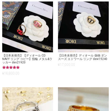
【日本未発売】【ディオール CD
【日本未発売】ディオール 偽物 ダン
NAVY リング コピー】指輪 メタル&ラ
スーズ エトワール リング dew19240
ッカー dev21920
¥
17,000.00
5段階中
¥
16,800.00
5.00
の評価