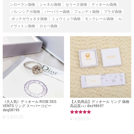
ンローラン偽物
シャネル偽物
セリーヌ偽物
ディオール偽物
バレンシアガ偽物
バーバリー偽物
フェンディ偽物
プラダ偽物
ボッテガヴェネタ偽物
ミュウミュウ偽物
モンクレール偽物
ル
イヴィトン偽物
ロエベ偽物
《大人気》ディオール ROSE DES
【人気商品】ディオール リング 偽物
VENTS リング スーパーコピー
高品質♪♪♪ dez98697
deq58195
¥
15,800.00
5段階中
¥
14,800.00
5.00
の評価