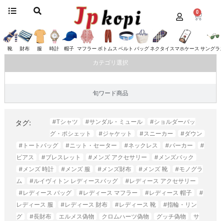
0
ホーム
/
アクセサリー
/
ディオール
/ リング
リング
靴
財布
服
時計
帽子
マフラー
ボトムス
ベルト
バッグ
ネクタイ
スマホケース
サングラ
カテゴリ選択
旬ワード商品
#Tシャツ
#サンダル・ミュール
#ショルダーバッ
タグ:
グ・ポシェット
#ジャケット
#スニーカー
#ダウン
#トートバッグ
#ニット・セーター
#ネックレス
#パーカー
#
ピアス
#ブレスレット
#メンズ アクセサリー
#メンズバック
#メンズ 時計
#メンズ 服
#メンズ財布
#メンズ 靴
#モノグラ
ム
#ルイヴィトン レディースバッグ
#レディース アクセサリー
#レディース バッグ
#レディース マフラー
#レディース 帽子
#
レディース 服
#レディース 財布
#レディース 靴
#指輪・リン
グ
#長財布
エルメス偽物
クロムハーツ偽物
グッチ偽物
サ