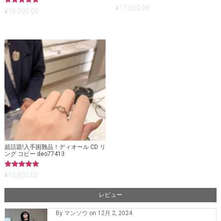
¥
17,500.00
5段階中
¥
15,000.00
5.00
の評価
超話題!入手困難品！ディオール CD リ
ング コピー deo77413
5段階中
¥
15,800.00
5.00
の評価
レビュー
By マンソウ on 12月 2, 2024