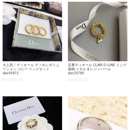
大人気！ディオール ディオレボリュ
定番ディオール CLAIR D LUNE リング
ーション コピー リングセット
偽物 メタル & レジンパール
dev39472
dec25785
¥
16,900.00
¥
16,800.00