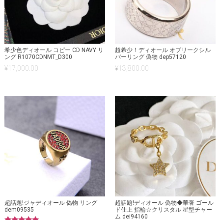
希少色ディオール コピー CD NAVY リ
超希少！ディオール オブリークシル
ング R1070CDNMT_D300
バーリング 偽物 dep57120
¥
17,000.00
¥
13,800.00
超話題!ジャディオール 偽物 リング
超話題!ディオール 偽物◆華奢 ゴール
dem09535
ド仕上 指輪☆クリスタル 星型チャー
ム dei94160