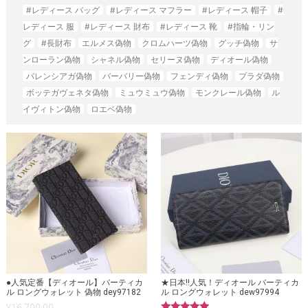
#レディース バッグ
#レディース マフラー
#レディース 帽子
#
レディース 服
#レディース 財布
#レディース 靴
#指輪・リン
グ
#長財布
エルメス偽物
クロムハーツ偽物
グッチ偽物
サ
ンローラン偽物
シャネル偽物
セリーヌ偽物
ディオール偽物
バレンシアガ偽物
バーバリー偽物
フェンディ偽物
プラダ偽物
ボッテガヴェネタ偽物
ミュウミュウ偽物
モンクレール偽物
ル
イヴィトン偽物
ロエベ偽物
●人気定番【ディオール】バーティカ
★日本!!人気！ディオール バーティカ
ル ロングウォレット 偽物 dey97182
ル ロングウォレット dew97994
¥
16,700.00