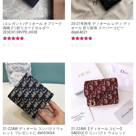
♪エレガント♪ディオール オブリーク
20-21年秋冬 ディオール レディ ディ
偽物 2つ折りカードホルダー
オール 折り財布 スーパーコピー
2ESCH138VPD_H03E
dep04021
5段階中
5段階中
¥
14,700.00
¥
16,500.00
5.00
5.00
の評価
の評価
21-22AW ディオール コンパクトウォ
21-22AW【ディオール コピー】
レット プレゼントに deh53604
SADDLE D コンパクト ウォレット