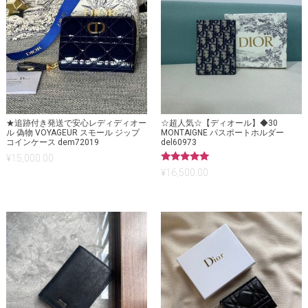
★追跡付き発送で安心レディディオー
☆超人気☆【ディオール】◆30
ル 偽物 VOYAGEUR スモール ジップ
MONTAIGNE パスポートホルダー
コインケース dem72019
del60973
¥
15,000.00
5段階中
¥
16,500.00
5.00
の評価