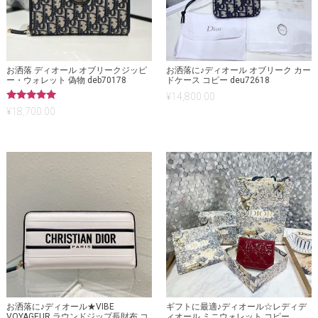
お洒落 ディオール オブリークジッピ
お洒落に♪ディオール オブリーク カー
ー・ウォレット 偽物 deb70178
ドケース コピー deu72618
¥
14,800.00
5段階中
¥
18,700.00
5.00
の評価
お洒落に♪ディオール★VIBE
ギフトに最適♪ディオール☆レディデ
VOYAGEUR ラウンドジップ長財布 コ
ィオール ミニウォレット コピー