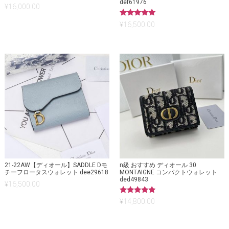
def61976
¥
16,000.00
5段階中
¥
16,500.00
5.00
の評価
21-22AW【ディオール】SADDLE Dモ
n級 おすすめ ディオール 30
チーフロータスウォレット dee29618
MONTAIGNE コンパクトウォレット
ded49843
¥
16,500.00
5段階中
¥
14,800.00
5.00
の評価