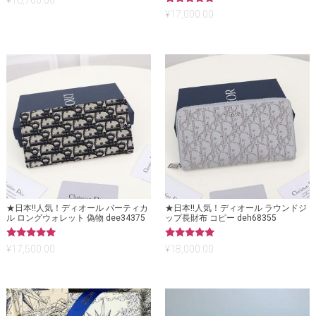
5段階中
¥
17,000.00
5.00
の評価
★日本!!人気！ディオール バーティカ
★日本!!人気！ディオール ラウンドジ
ル ロングウォレット 偽物 dee34375
ップ長財布 コピー deh68355
5段階中
5段階中
¥
17,500.00
¥
18,000.00
5.00
5.00
の評価
の評価