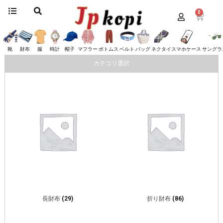
0
ホーム
/
財布
/
ディオール
/ ページ 2
ディオール
靴
財布
服
時計
帽子
マフラー
ボトムス
ベルト
バッグ
ネクタイ
スマホケース
サングラ
カテゴリ選択
長財布
(29)
折り財布
(86)