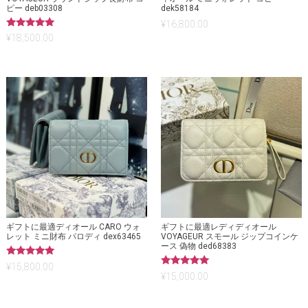
ピー deb03308
dek58184
¥
16,800.00
5段階中
¥
18,500.00
5.00
の評価
ギフトに最適ディオール CARO ウォ
ギフトに最適レディディオール
レット ミニ財布 パロディ dex63465
VOYAGEUR スモール ジップコインケ
ース 偽物 ded68383
5段階中
¥
15,800.00
5.00
5段階中
¥
15,000.00
の評価
5.00
の評価