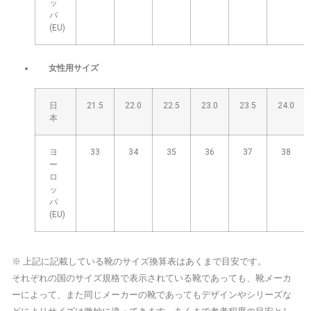
ッ
パ
(EU)
女性用サイズ
日
21.5
22.0
22.5
23.0
23.5
24.0
本
ヨ
33
34
35
36
37
38
ー
ロ
ッ
パ
(EU)
※ 上記に記載している靴のサイズ換算表はあくまで目安です。
それぞれの国のサイズ規格で表示されている靴であっても、靴メーカ
ーによって、また同じメーカーの靴であってもデザインやシリーズな