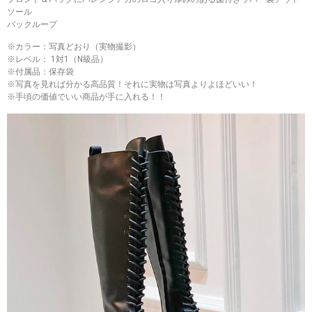
ソール
バックループ
※カラー：写真どおり（実物撮影）
※レベル： 1対1（N級品）
※付属品：保存袋
※写真を見れば分かる高品質！それに実物は写真よりよほどいい！
※手頃の価値でいい商品が手に入れる！！