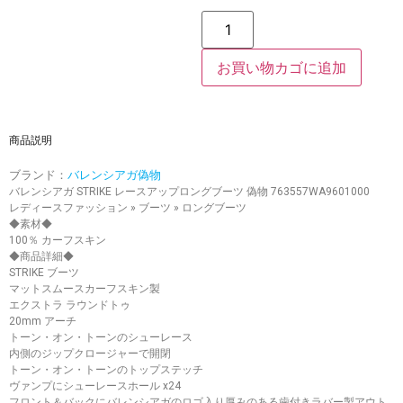
お買い物カゴに追加
商品説明
ブランド：
バレンシアガ偽物
バレンシアガ STRIKE レースアップロングブーツ 偽物 763557WA9601000
レディースファッション » ブーツ » ロングブーツ
◆素材◆
100％ カーフスキン
◆商品詳細◆
STRIKE ブーツ
マットスムースカーフスキン製
エクストラ ラウンドトゥ
20mm アーチ
トーン・オン・トーンのシューレース
内側のジップクロージャーで開閉
トーン・オン・トーンのトップステッチ
ヴァンプにシューレースホール x24
フロント＆バックにバレンシアガのロゴ入り厚みのある歯付きラバー製アウト