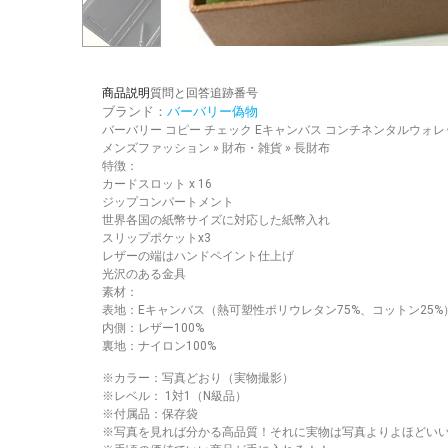
商品説明
質問と回答
追跡番号
ブランド：
バーバリー偽物
バーバリー コピー チェック Eキャンバス コンチネンタルウォレット
メンズファッション » 財布・雑貨 » 長財布
特徴：
カードスロット x 16
ジップコンパートメント
世界各国の紙幣サイズに対応した紙幣入れ
スリップポケットx3
レザーの端はハンドペイント仕上げ
光沢のある金具
素材：
表地：Eキャンバス（熱可塑性ポリウレタン75%、コットン25%
内側：レザー100%
裏地：ナイロン100%
※カラー：写真どおり（実物撮影）
※レベル： 1対1（N級品）
※付属品：保存袋
※写真を見れば分かる高品質！それに実物は写真よりよほどい