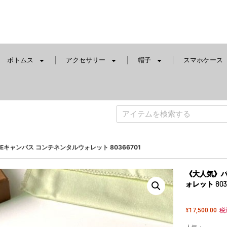
ボトムス
アクセサリー
帽子
スマホケース
Eキャンバス コンチネンタルウォレット 80366701
《大人気》バ
ォレット 8036
¥
17,500.00
税