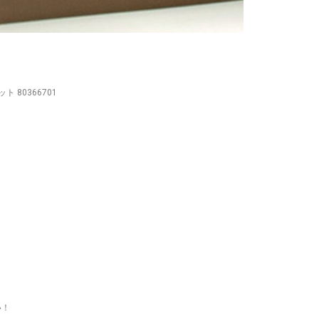
 80366701
）
い！