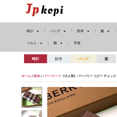
時計
バッグ
財布
服
ベルト
靴
手袋
時計
財布
バッグ
服
ホーム
/
財布
/
バーバリー
/ 《大人気》バーバリー コピー チェック 