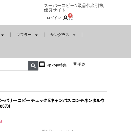
スーパーコピーN級品代金引換
優良サイト
0
ログイン
マフラー
サングラス
手袋
Jpkopi特集
ーバリー コピー チェック Eキャンバス コンチネンタルウ
6701
込