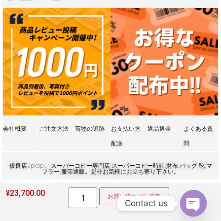
会社概要
ご注文方法
荷物の追跡
お支払い方
返品返金
よくある質
配送
問
優良店Jpkopi、スーパーコピー専門店,スーパーコピー時計,財布,バッグ,靴,マ
フラー,服等通販。是非お気軽にお立ち寄り下さい。
¥
23,700.00
お買い物カゴに追加
Contact us