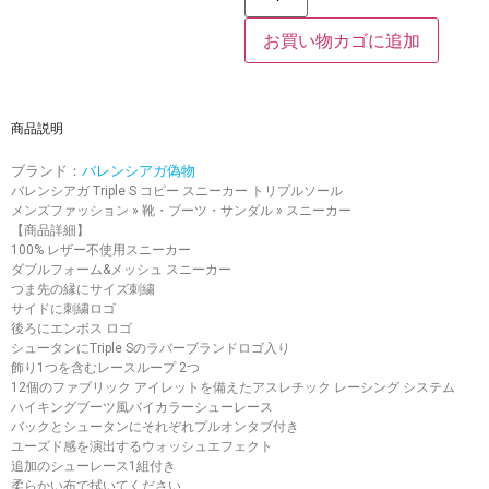
お買い物カゴに追加
商品説明
ブランド：
バレンシアガ偽物
バレンシアガ Triple S コピー スニーカー トリプルソール
メンズファッション » 靴・ブーツ・サンダル » スニーカー
【商品詳細】
100% レザー不使用スニーカー
ダブルフォーム&メッシュ スニーカー
つま先の縁にサイズ刺繍
サイドに刺繍ロゴ
後ろにエンボス ロゴ
シュータンにTriple Sのラバーブランドロゴ入り
飾り1つを含むレースループ 2つ
12個のファブリック アイレットを備えたアスレチック レーシング システム
ハイキングブーツ風バイカラーシューレース
バックとシュータンにそれぞれプルオンタブ付き
ユーズド感を演出するウォッシュエフェクト
追加のシューレース1組付き
柔らかい布で拭いてください