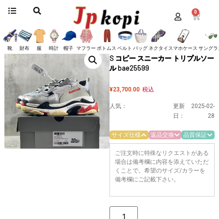
0
ホーム
/
靴
/
バレンシアガ
/
スニーカー
/ 追跡付き発送 バレンシアガ Triple S
コピー スニーカー トリプルソール bae25599
追跡付き発送 バレンシアガ Triple
靴
財布
服
時計
帽子
マフラー
ボトムス
ベルト
バッグ
ネクタイ
スマホケース
サングラ
S コピー スニーカー トリプルソー
ル bae25599
¥
23,700.00
税込
人気：
更新
2025-02-
日：
28
サイズ仕様
返品交換
品質保証
ご注文時に特殊なリクエストがある
場合は備考欄に内容を添えていただ
くことで。希望のサイズ/カラーを
備考欄にご記載下さい。