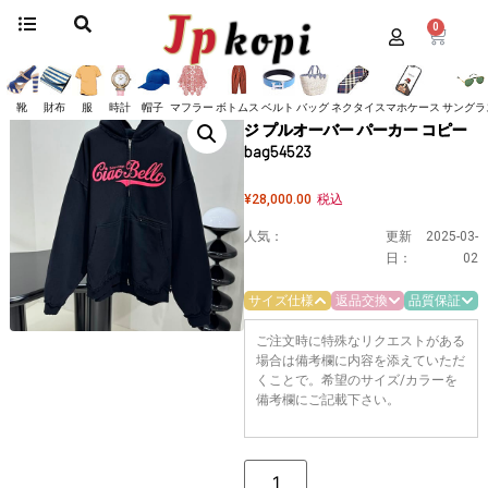
0
ホーム
/
服
/
バレンシアガ
/
パーカー
/ 高品質バレンシアガ フィットラージ プ
ルオーバー パーカー コピー bag54523
高品質バレンシアガ フィットラー
靴
財布
服
時計
帽子
マフラー
ボトムス
ベルト
バッグ
ネクタイ
スマホケース
サングラ
ジ プルオーバー パーカー コピー
bag54523
¥
28,000.00
税込
人気：
更新
2025-03-
日：
02
サイズ仕様
返品交換
品質保証
ご注文時に特殊なリクエストがある
場合は備考欄に内容を添えていただ
くことで。希望のサイズ/カラーを
備考欄にご記載下さい。