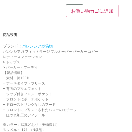
お買い物カゴに追加
商品説明
ブランド：
バレンシアガ偽物
バレンシアガ フィットラージ プルオーバー パーカー コピー
レディースファッション
> トップス
> パーカー・フーディ
【製品情報】
– 素材：綿100%
– アーキタイプ・フリース
– 背面のプルエフェクト
– ジップ付きフロントポケット
– フロントにポーチポケット
– ドローストリングなしのフード
– フロントにプリントされたハローのモチーフ
– ほつれ加工のディテール
※カラー：写真どおり（実物撮影）
※レベル： 1対1（N級品）