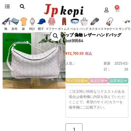
0
ホーム
/
バッグ
/
ボッテガヴェネタ
/
ショルダーバッグ
/ 《大人気》ボッテガヴ
ェネタ フラップ 偽物 レザー ハンドバッグ bot99564
《大人気》ボッテガヴェネタ フラ
靴
財布
服
時計
帽子
マフラー
ボトムス
ベルト
バッグ
ネクタイ
スマホケース
サングラ
ップ 偽物 レザー ハンドバッグ
bot99564
¥
32,700.00
税込
人気：
更新
2025-02-
日：
26
サイズ仕様
返品交換
品質保証
ご注文時に特殊なリクエストがある
場合は備考欄に内容を添えていただ
くことで。希望のサイズ/カラーを
備考欄にご記載下さい。