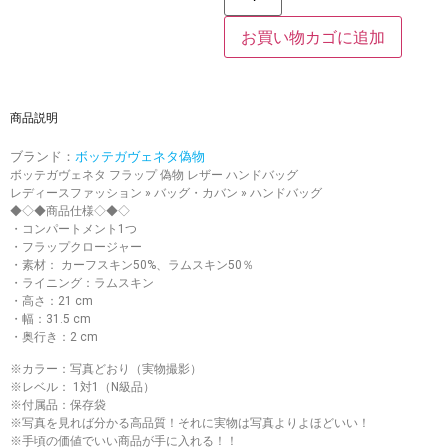
お買い物カゴに追加
商品説明
ブランド：
ボッテガヴェネタ偽物
ボッテガヴェネタ フラップ 偽物 レザー ハンドバッグ
レディースファッション » バッグ・カバン » ハンドバッグ
◆◇◆商品仕様◇◆◇
・コンパートメント1つ
・フラップクロージャー
・素材： カーフスキン50%、ラムスキン50％
・ライニング：ラムスキン
・高さ：21 cm
・幅：31.5 cm
・奥行き：2 cm
※カラー：写真どおり（実物撮影）
※レベル： 1対1（N級品）
※付属品：保存袋
※写真を見れば分かる高品質！それに実物は写真よりよほどいい！
※手頃の価値でいい商品が手に入れる！！