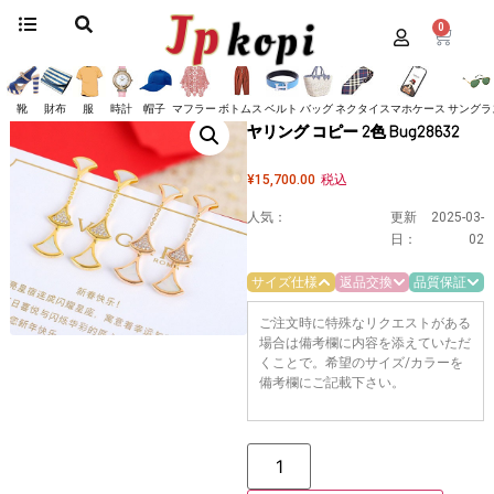
0
ホーム
/
アクセサリー
/
ブルガリ
/
ピアス
/ ブルガリ ディーヴァ ドリーム イヤ
リング コピー 2色 Bug28632
ブルガリ ディーヴァ ドリーム イ
靴
財布
服
時計
帽子
マフラー
ボトムス
ベルト
バッグ
ネクタイ
スマホケース
サングラ
ヤリング コピー 2色 Bug28632
¥
15,700.00
税込
人気：
更新
2025-03-
日：
02
サイズ仕様
返品交換
品質保証
ご注文時に特殊なリクエストがある
場合は備考欄に内容を添えていただ
くことで。希望のサイズ/カラーを
備考欄にご記載下さい。