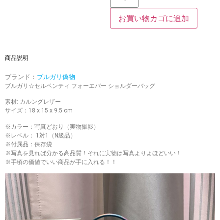
お買い物カゴに追加
商品説明
ブランド：
ブルガリ偽物
ブルガリ☆セルペンティ フォーエバー ショルダーバッグ
素材: カルングレザー
サイズ：18 x 15 x 9.5 cm
※カラー：写真どおり（実物撮影）
※レベル： 1対1（N級品）
※付属品：保存袋
※写真を見れば分かる高品質！それに実物は写真よりよほどいい！
※手頃の価値でいい商品が手に入れる！！