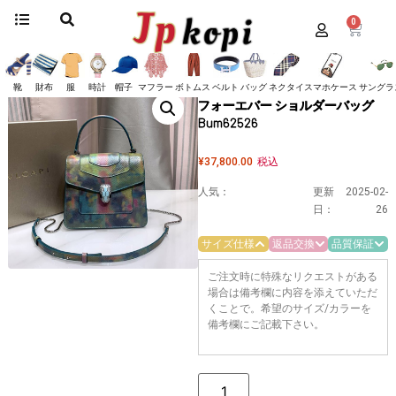
0
ホーム
/
バッグ
/
ブルガリ
/ 争奪戦 ブルガリ☆セルペンティ フォーエバー ショ
ルダーバッグ Bum62526
争奪戦 ブルガリ☆セルペンティ
靴
財布
服
時計
帽子
マフラー
ボトムス
ベルト
バッグ
ネクタイ
スマホケース
サングラ
フォーエバー ショルダーバッグ
Bum62526
¥
37,800.00
税込
人気：
更新
2025-02-
日：
26
サイズ仕様
返品交換
品質保証
ご注文時に特殊なリクエストがある
場合は備考欄に内容を添えていただ
くことで。希望のサイズ/カラーを
備考欄にご記載下さい。