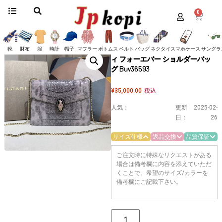
0
ホーム
/
バッグ
/
ブルガリ
/ ☆超人気☆ブルガリ☆セルペンティ フォーエバー
ショルダーバッグ Buv36593
☆超人気☆ブルガリ☆セルペンテ
靴
財布
服
時計
帽子
マフラー
ボトムス
ベルト
バッグ
ネクタイ
スマホケース
サングラ
ィ フォーエバー ショルダーバッ
グ Buv36593
¥
35,000.00
税込
人気：
更新
2025-02-
日：
26
サイズ仕様
返品交換
品質保証
ご注文時に特殊なリクエストがある
場合は備考欄に内容を添えていただ
くことで。希望のサイズ/カラーを
備考欄にご記載下さい。