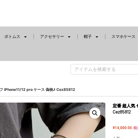
ボトムス
アクセサリー
帽子
スマホケース
hone11/12 pro ケース 偽物♪ Cez85812
定番 超人気 セ
Cez85812
¥
14,000.00
税