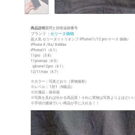
商品説明
質問と回答
追跡番号
ブランド：
セリーヌ偽物
超人気 セリーヌ☆トリオンフ iPhone11/12 pro ケース 偽物♪
iPhone X /Xs/ XsMax
iPhone11（6.1）
11pro （5.8）
11promax（6.5）
iphone12pro（6.1）
12/11max（6.7）
※カラー：写真どおり（実物撮影）
※レベル： 1対1（N級品）
※付属品：保存袋
※写真を見れば分かる高品質！それに実物は写真よりよほどい
※手頃の価値でいい商品が手に入れる！！