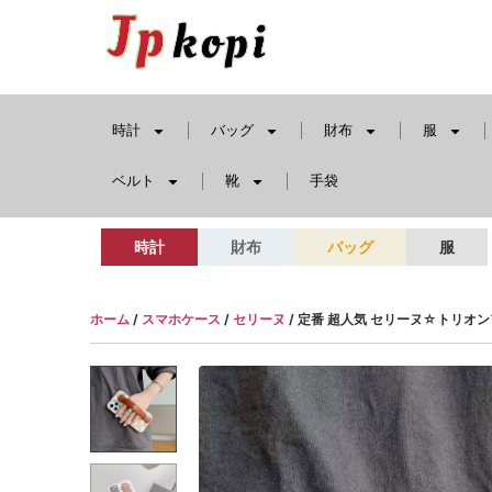
時計
バッグ
財布
服
ベルト
靴
手袋
時計
財布
バッグ
服
ホーム
/
スマホケース
/
セリーヌ
/ 定番 超人気 セリーヌ☆トリオンフ iP