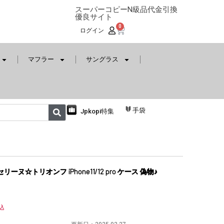
スーパーコピーN級品代金引換
優良サイト
0
ログイン
マフラー
サングラス
手袋
Jpkopi特集
リーヌ☆トリオンフ iPhone11/12 pro ケース 偽物♪
込