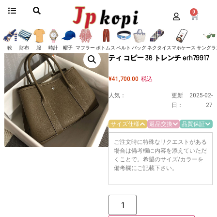
0
ホーム
/
バッグ
/
エルメス
/
ガーデンパーティー
/ 《大人気》エルメス ガーデ
ンパーティ コピー 36 トレンチ erh79917
《大人気》エルメス ガーデンパー
靴
財布
服
時計
帽子
マフラー
ボトムス
ベルト
バッグ
ネクタイ
スマホケース
サングラ
ティ コピー 36 トレンチ erh79917
¥
41,700.00
税込
人気：
更新
2025-02-
日：
27
サイズ仕様
返品交換
品質保証
ご注文時に特殊なリクエストがある
場合は備考欄に内容を添えていただ
くことで。希望のサイズ/カラーを
備考欄にご記載下さい。