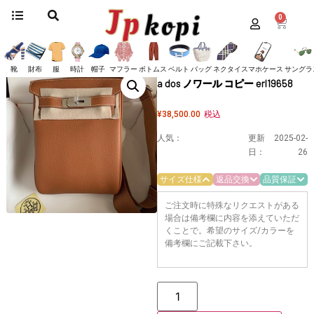
0
ホーム
/
バッグ
/
エルメス
/ 送料込エルメス メンズバッグ Hac a dos ノワール
コピー erl19658
送料込エルメス メンズバッグ Hac
靴
財布
服
時計
帽子
マフラー
ボトムス
ベルト
バッグ
ネクタイ
スマホケース
サングラ
a dos ノワール コピー erl19658
¥
38,500.00
税込
人気：
更新
2025-02-
日：
26
サイズ仕様
返品交換
品質保証
ご注文時に特殊なリクエストがある
場合は備考欄に内容を添えていただ
くことで。希望のサイズ/カラーを
備考欄にご記載下さい。