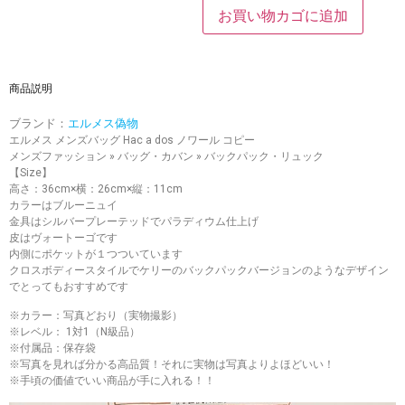
お買い物カゴに追加
商品説明
ブランド：
エルメス偽物
エルメス メンズバッグ Hac a dos ノワール コピー
メンズファッション » バッグ・カバン » バックパック・リュック
【Size】
高さ：36cm×横：26cm×縦：11cm
カラーはブルーニュイ
金具はシルバープレーテッドでパラディウム仕上げ
皮はヴォートーゴです
内側にポケットが１つついています
クロスボディースタイルでケリーのバックパックバージョンのようなデザイン
でとってもおすすめです
※カラー：写真どおり（実物撮影）
※レベル： 1対1（N級品）
※付属品：保存袋
※写真を見れば分かる高品質！それに実物は写真よりよほどいい！
※手頃の価値でいい商品が手に入れる！！