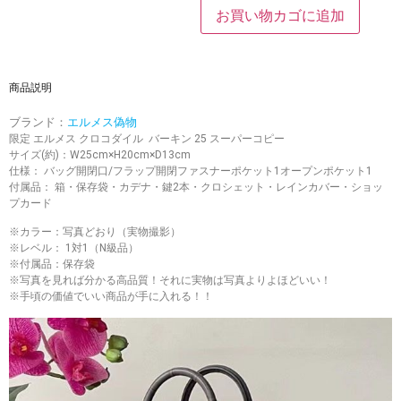
お買い物カゴに追加
商品説明
ブランド：
エルメス偽物
限定 エルメス クロコダイル バーキン 25 スーパーコピー
サイズ(約)：W25cm×H20cm×D13cm
仕様： バッグ開閉口/フラップ開閉ファスナーポケット1オープンポケット1
付属品： 箱・保存袋・カデナ・鍵2本・クロシェット・レインカバー・ショッ
プカード
※カラー：写真どおり（実物撮影）
※レベル： 1対1（N級品）
※付属品：保存袋
※写真を見れば分かる高品質！それに実物は写真よりよほどいい！
※手頃の価値でいい商品が手に入れる！！