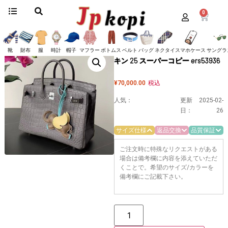
0
ホーム
/
バッグ
/
エルメス
/
バーキン
/ 限定 エルメス クロコダイル バーキン
25 スーパーコピー ers53936
限定 エルメス クロコダイル バー
靴
財布
服
時計
帽子
マフラー
ボトムス
ベルト
バッグ
ネクタイ
スマホケース
サングラ
キン 25 スーパーコピー ers53936
¥
70,000.00
税込
人気：
更新
2025-02-
日：
26
サイズ仕様
返品交換
品質保証
ご注文時に特殊なリクエストがある
場合は備考欄に内容を添えていただ
くことで。希望のサイズ/カラーを
備考欄にご記載下さい。