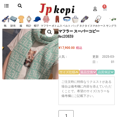
0
ホーム
/
マフラー
/
フェンディ
/ 《大人気》フェンディ FFカシミア マフラー ス
ーパーコピー fec20839
《大人気》フェンディ FFカシミア
靴
財布
服
時計
帽子
マフラー
ボトムス
ベルト
バッグ
ネクタイ
スマホケース
サングラ
マフラー スーパーコピー
fec20839
¥
17,900.00
税込
人気：
更新
2025-03-
日：
01
サイズ仕様
返品交換
品質保証
ご注文時に特殊なリクエストがある
場合は備考欄に内容を添えていただ
くことで。希望のサイズ/カラーを
備考欄にご記載下さい。