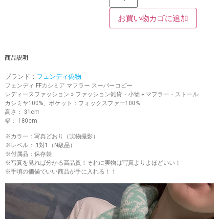
お買い物カゴに追加
商品説明
ブランド：
フェンディ偽物
フェンディ FFカシミア マフラー スーパーコピー
レディースファッション » ファッション雑貨・小物 » マフラー・ストール
カシミヤ100%、ポケット：フォックスファー100%
高さ： 31cm
幅： 180cm
※カラー：写真どおり（実物撮影）
※レベル： 1対1（N級品）
※付属品：保存袋
※写真を見れば分かる高品質！それに実物は写真よりよほどいい！
※手頃の価値でいい商品が手に入れる！！