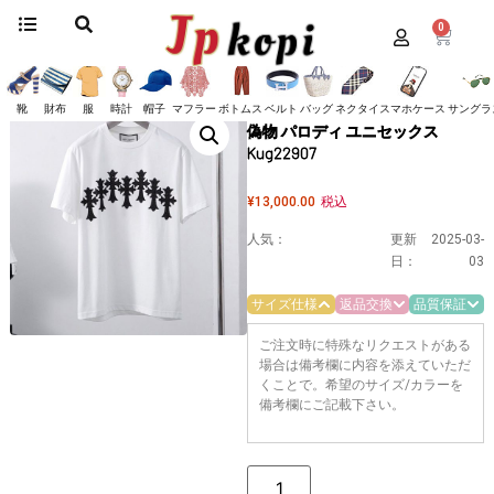
0
ホーム
/
服
/
クロムハーツ
/
Tシャツ
/ 春もの新作 クロムハーツ Tシャツ 偽物
パロディ ユニセックス Kug22907
春もの新作 クロムハーツ Tシャツ
靴
財布
服
時計
帽子
マフラー
ボトムス
ベルト
バッグ
ネクタイ
スマホケース
サングラ
偽物 パロディ ユニセックス
Kug22907
¥
13,000.00
税込
人気：
更新
2025-03-
日：
03
サイズ仕様
返品交換
品質保証
ご注文時に特殊なリクエストがある
場合は備考欄に内容を添えていただ
くことで。希望のサイズ/カラーを
備考欄にご記載下さい。