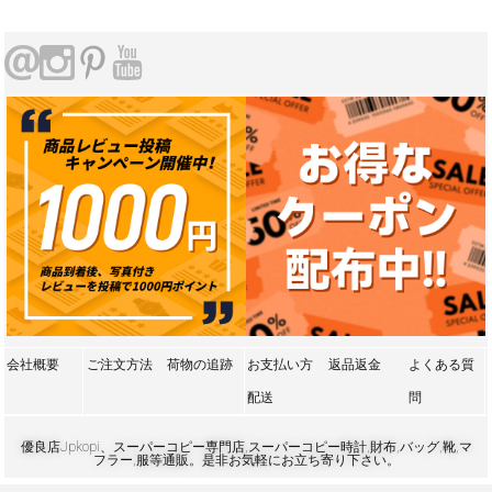
会社概要
ご注文方法
荷物の追跡
お支払い方
返品返金
よくある質
配送
問
優良店Jpkopi、スーパーコピー専門店,スーパーコピー時計,財布,バッグ,靴,マ
フラー,服等通販。是非お気軽にお立ち寄り下さい。