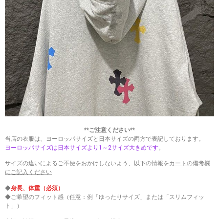
**ご注意ください**
当店の衣服は、ヨーロッパサイズと日本サイズの両方で表記しております。
ヨーロッパサイズは日本サイズより1～2サイズ大きめです
。
サイズの違いによるご不便をおかけしないよう、以下の情報を
カートの備考欄
にご記入ください
◆
身長、体重（必須）
◆ご希望のフィット感（任意：例「ゆったりサイズ」または「スリムフィッ
ト」）