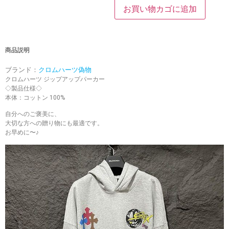
お買い物カゴに追加
商品説明
ブランド：
クロムハーツ偽物
クロムハーツ ジップアップパーカー
◇製品仕様◇
本体：コットン 100%
自分へのご褒美に、
大切な方への贈り物にも最適です。
お早めに〜♪