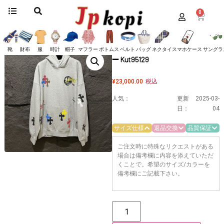
0
ホーム
/
服
/
クロムハーツ
/
パーカー
/ クロムハーツ ジップアップパーカー
Kut95129
クロムハーツ ジップアップパーカ
靴
財布
服
時計
帽子
マフラー
ボトムス
ベルト
バッグ
ネクタイ
スマホケース
サングラ
ー Kut95129
¥
23,000.00
税込
人気：
更新
2025-03-
日：
04
サイズ仕様
返品交換
品質保証
ご注文時に特殊なリクエストがある
場合は備考欄に内容を添えていただ
くことで。希望のサイズ/カラーを
備考欄にご記載下さい。