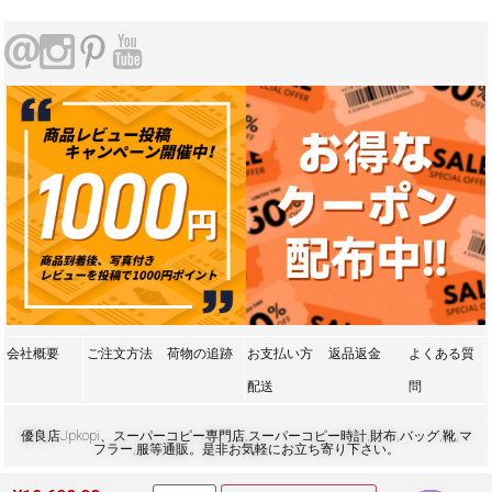
会社概要
ご注文方法
荷物の追跡
お支払い方
返品返金
よくある質
配送
問
優良店Jpkopi、スーパーコピー専門店,スーパーコピー時計,財布,バッグ,靴,マ
フラー,服等通販。是非お気軽にお立ち寄り下さい。