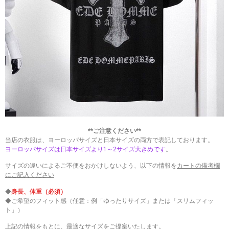
**ご注意ください**
当店の衣服は、ヨーロッパサイズと日本サイズの両方で表記しております。
ヨーロッパサイズは日本サイズより1～2サイズ大きめです
。
サイズの違いによるご不便をおかけしないよう、以下の情報を
カートの備考欄
にご記入ください
◆
身長、体重（必須）
◆ご希望のフィット感（任意：例「ゆったりサイズ」または「スリムフィッ
ト」）
上記の情報をもとに、最適なサイズをご提案いたします。