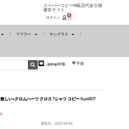
スーパーコピーN級品代金引換
優良サイト
0
ログイン
マフラー
サングラス
手袋
Jpkopi特集
しい>クロムハーツ クロス Tシャツ コピー Kuv41517
込
更新日：
2025-03-03