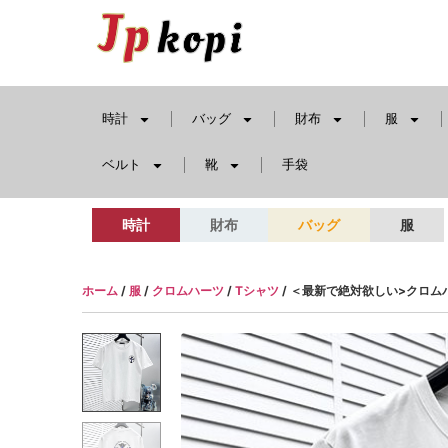
時計
バッグ
財布
服
ベルト
靴
手袋
時計
財布
バッグ
服
ホーム
/
服
/
クロムハーツ
/
Tシャツ
/ ＜最新で絶対欲しい>クロムハー