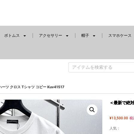
ボトムス
アクセサリー
帽子
スマホケース
ツ クロス Tシャツ コピー Kuv41517
＜最新で絶対欲
¥
13,500.00
税
人気：