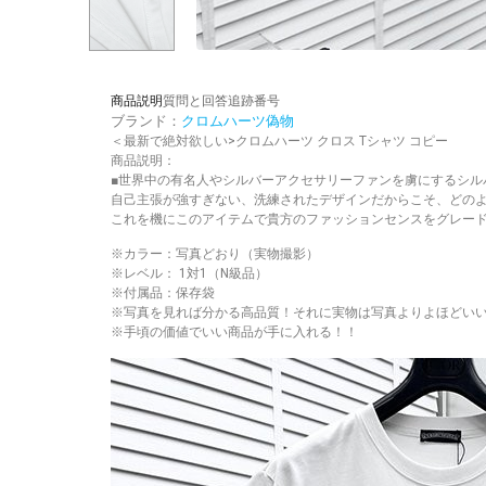
商品説明
質問と回答
追跡番号
ブランド：
クロムハーツ偽物
＜最新で絶対欲しい>クロムハーツ クロス Tシャツ コピー
商品説明：
■世界中の有名人やシルバーアクセサリーファンを虜にするシル
自己主張が強すぎない、洗練されたデザインだからこそ、どの
これを機にこのアイテムで貴方のファッションセンスをグレー
※カラー：写真どおり（実物撮影）
※レベル： 1対1（N級品）
※付属品：保存袋
※写真を見れば分かる高品質！それに実物は写真よりよほどい
※手頃の価値でいい商品が手に入れる！！